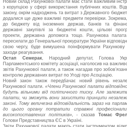
Новий склад Рахункової палати має стати важливим інст
з корупцією у сфері використання публічних коштів. Ві
закону, окрім надходжень та витрат з Державного бюдже
додалися ще дуже важливі предмети перевірки. Зокрема,
до бюджету від іноземних держав, банків та фінансо
державні закупівлі за бюджетні кошти, цільові прогр
проекти, державна допомога тощо. Рахункова палат
пересилати до Генеральної прокуратури України відповідні
свою чергу, буде вимушена поінформувати Рахункову 
заходи реагування.
Остап Семерак
, Народний депутат, Голова Укра
Парламентського комітету асоціації, наголосив на важли
звітів Рахункової палати, а також нагадав про зобов'язан
контролю державних витрат по Угоді про Асоціацію.
Новий закон також передбачає новий рівень незалеж
Рахункової палати.
«Члени Рахункової палати відповідно
будуть вільними від політичного тиску. Але залежить
палати, чи зможуть вони захистити принципи незалежн
законі. Тому величезна відповідальність зараз на парл
до цього органу потрапили справжні професіонал
високопоставлених політиків»,
- сказав
Томас Фре
Голови Представництва ЄС в Україні.
Звіти Рахункової палати мають стати інструментом відк