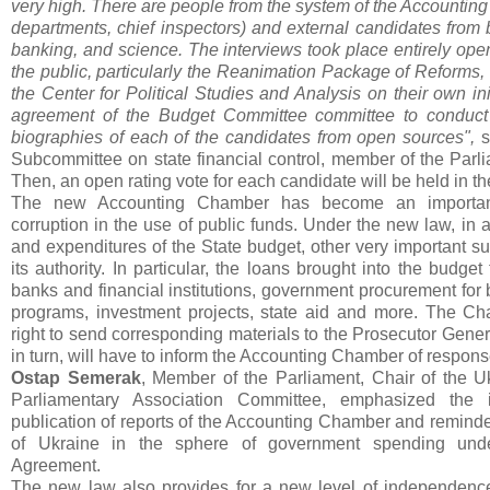
very high. There are people from the system of the Accountin
departments, chief inspectors) and external candidates from 
banking, and science. The interviews took place entirely ope
the public, particularly the Reanimation Package of Reforms,
the Center for Political Studies and Analysis on their own ini
agreement of the Budget Committee committee to conduct 
biographies of each of the candidates from open sources",
s
Subcommittee on state financial control, member of the Par
Then, an open rating vote for each candidate will be held in t
The new Accounting Chamber has become an important 
corruption in the use of public funds. Under the new law, in 
and expenditures of the State budget, other very important s
its authority. In particular, the loans brought into the budget
banks and financial institutions, government procurement for 
programs, investment projects, state aid and more. The Ch
right to send corresponding materials to the Prosecutor Gene
in turn, will have to inform the Accounting Chamber of respon
Ostap Semerak
, Member of the Parliament, Chair of the Uk
Parliamentary Association Committee, emphasized the 
publication of reports of the Accounting Chamber and reminde
of Ukraine in the sphere of government spending unde
Agreement.
The new law also provides for a new level of independence