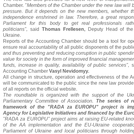
Chamber. "
Members of the Chamber under the new law will be 
pressure. But it depends on the new members, whether th
independence enshrined in law. Therefore, a great respons
Parliament for this body to get real professionals rath
politicians",
said
Thomas Frellesen,
Deputy Head of the
Ukraine.
Reports of the Accounting Chamber should be a tool for o
ensure real accountability of all public disponents of the publi
and thus preventing and reducing corruption in public spendi
value for society in the form of improved financial manageme
funds, increase in quality, availability of public services",
s
Accounting Chamber
Vasyl Nevidomyy.
All change in structure, operation and effectiveness of the
will be communicated to the public since the new law provides
of all reports on the official website.
The roundtable is organized with the support of the Ukr
Parliamentary Committee of Association.
The series of r
framework of the "RADA za EUROPU" project is im
Agency for Legislative Initiatives and financed by the Eu
"RADA za EUROPU" project aims at raising EU-related knowl
of the AA implementation and the EU-Ukraine cooperati
Parliament of Ukraine and local politicians through holding