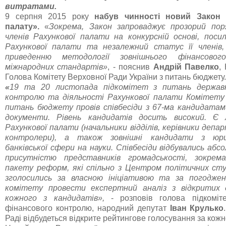
витратами.
9 серпня 2015 року
набув чинності новий Закон
палату».
«
Зокрема, Закон запроваджує прозорий пор
членів Рахункової палати на конкурсній основі, пос
Рахункової палати та незалежний статус її членів
приведенню методології зовнішнього фінансово
міжнародних стандартів»
, - пояснив
Андрій Павелко
,
Голова Комітету Верховної Ради України з питань бюджету.
«
19 та 20 листопада підкомітет з питань державн
контролю та діяльності Рахункової палати Комітету 
питань бюджету провів співбесіди з 67-ма кандидатам
документи. Рівень кандидатів досить високий. Є
Рахункової палати (начальники відділів, керівники депа
контролери), а також зовнішні кандидати з юрид
банківської сфери на науки. Співбесіди відбувались аб
присутністю представників громадськості, зокрема
пакету реформ, які спільно з Центром політичних ст
зголосились за власною ініціативою та за погодж
комітету провести експертний аналіз з відкритих 
кожного з кандидатів»,
- розповів голова підкоміт
фінансового контролю, народний депутат
Іван Крулько
Раді відбудеться відкрите рейтингове голосування за кожн