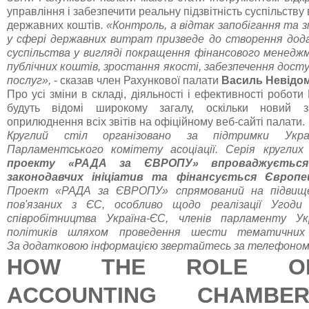
управління і забезпечити реальну підзвітність суспільству
державних коштів
. «Контроль, а відтак запобігання та 
у сфері державних витрат призведе до створення дод
суспільства у вигляді покращення фінансового менедж
публічних коштів, зростання якості, забезпечення дост
послуг»,
- сказав член Рахункової палати
Василь Невідо
Про усі зміни в складі, діяльності і ефективності роботи
будуть відомі широкому загалу, оскільки новий з
оприлюднення всіх звітів на офіційному веб-сайті палати.
Круглий стіл організовано за підтримки Украї
Парламентського комітету асоціації. Серія круглих
проекту
«РАДА за ЄВРОПУ» впроваджується
законодавчих ініціатив та фінансується Європ
Проект «РАДА за ЄВРОПУ» спрямований на підвищен
пов'язаних з ЄС, особливо щодо реалізації Угоди
співробітництва Україна-ЄС, членів парламенту Ук
політиків шляхом проведення шести тематичних 
За
додатковою
інформацією
звертайтесь
за
телефоно
HOW THE ROLE O
ACCOUNTING CHAMBE