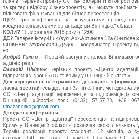
планів. Керівник проекту ЄС пан Валерій Нікітюк розпов
та критерії відбору бізнес-проектів, які можуть приймати
пільгового фінансування для бізнес-переселенців.
ЩО?
Прес-конференція за результатами проведення к
кредитно-фінансовими організаціями Вінницької області
КОЛИ?
11 листопада 2015 року о 12:00
ДЕ?
Галерея Інтер-Шик (вул. Арх.Артинова,12а (1-й поверх
СПІКЕРИ:
Мирослава Дідух
– координатор Проекту ві
ЄС
Андрій Гижко
– Перший заступник голови Вінницької о
адміністрації
Валерій Нікітюк,
керівник проекту «Центр адаптації
підприємців із зони АТО та Криму у Вінницькій області»
Для акредитації та отримання детальної інформації
ласка, звертайтесь до
: пані Загнітко Інни, менеджера з 
ЄС «Центр адаптації переселенців та підприємців із зо
Вінницькій області»: тел.: (0432) 57-57-23, +38 067
innazahnitko@gmail.com
.
Довідкова інформація:
Проект ЄС «Центр адаптації переселенців та підприємц
Криму у Вінницькій області» розпочав свою діяльність 
Термін реалізації проекту становить 12 місяців, а 
складає 358 тис. євро в рамках Програми ЄС «Під