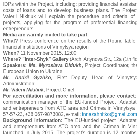
IDPs within the Project, including: providing financial assista
costs of loans and to develop business plans. The Projec
Valerii Nikitiuk will explain the procedure and criteria of
projects, applying for the program of preferential financin
entrepreneurs.
Media are warmly invited to take part:
What?
Press conference on the results of the Round table 
financial institutions of Vinnytsya region
When
? 11 November 2015, 12:00
Where? "Inter-Shyk" Gallery
(Arch. Artynova Str., 12a (1th fl
Speakers:
Ms.
Myroslava
Didukh
,
Project Coordinator, th
European Union to Ukraine;
Mr.
Andrii Gyzhko,
First Deputy Head of Vinnytsy
Administration;
Mr. Valerii Nikitiuk,
Project Chief
For accreditation and more information, please contact
communication manager of the EU-funded Project "Adaptati
and entrepreneurs from ATO area and Crimea in Vinnytsya re
57-57-23, +38 067-9873082, e-mail:
innazahnitko@gmail.com
Background information:
The EU-funded project "Adaptat
and entrepreneurs from ATO area and the Crimea in Vin
launched in July 2015. The project's duration is 12 months