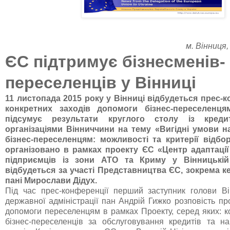
м
.
Вінниця,
ЄС підтримує бізнесменів-
переселенців у Вінниці
11 листопада 2015 року у Вінниці відбудеться прес-
конкретних заходів допомоги бізнес-переселенц
підсумує результати круглого столу із кредит
організаціями Вінниччини на тему «Вигідні умови 
бізнес-переселенцям: можливості та критерії відбор
організовано в рамках проекту ЄС «Центр адаптації
підприємців із зони АТО та Криму у Вінницькій 
відбудеться за участі Представництва ЄС, зокрема к
пані Мирослави Дідух.
Під час прес-конференції перший заступник голови Ві
державної адміністрації пан Андрій Гижко розповість пр
допомоги переселенцям в рамках Проекту, серед яких: к
бізнес-переселенців за обслуговування кредитів та на