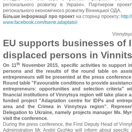
регіонального розвитку в Україні». Партнером проек
регіонального економічного розвитку Вінницької ОДА.
Більше інформації про проект
на сторінці проекту:
http:
www.facebook.com/tsentr.adaptatsii
Vinnytsy
EU supports businesses of I
displaced persons in Vinnit
th
On 11
November 2015, specific activities to support in
persons and the results of the round table on assi
entrepreneurs will be presented at the press conference
Round table "Favourable conditions to provide assistance
entrepreneurs: opportunities and selection criteria" w
financial institutions of Vinnytsya region will take place a
funded project "Adaptation centre for IDPs and entre
area and the Crimea in Vinnytsya region". Represen
Delegation to Ukraine, namely projects manager Ms. Myr
visit the conference.
During the press conference, the First Deputy Head of Vinny
Administration Mr. Andrii Gyzhko will inform about specific a