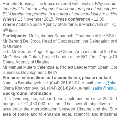
Remote Sensing. The topics covered will involve:
Why Ukrain
industry? Future development of Ukrainian space technologies;
EU-Ukraine cooperation in the area of space industry (e.g. H
When?
13 November 2015,
Press conference
- 12.00
Where?
State Space Agency of Ukraine, 8 Moskovska str., Kyiv
th
6
floor
Participants:
Mr. Lyubomyr Sabadosh, Chairman of the SSA
Mr Berend De Groot, Head of Cooperation, the Delegation of
to Ukraine
H.E. Mr Gerardo Ángel Bugallo Ottone, Ambassador of the Ki
Mr Oleksandr Golub, Project Leader of the BC, First Deputy C
Space Agency of Ukraine
Mr Manuel Mulero Valenzuela, Project Leader from Spain, C
Business Development, INTA
For more information and accreditation, please contact:
Nataliia Borotkanych, tel. (044) 281-62-07, e-mail:
press@nkau
Olena Kharytonova, tel. (044) 281-62-04, e-mail:
zaika@nkau.
Background Information:
This Twinning project has been implemented since 2013. T
budget of €1,450,000 million. The overall objective of 
accelerate the approximation between Ukraine and the Eur
area of space and to enhance legal, scientific and industria