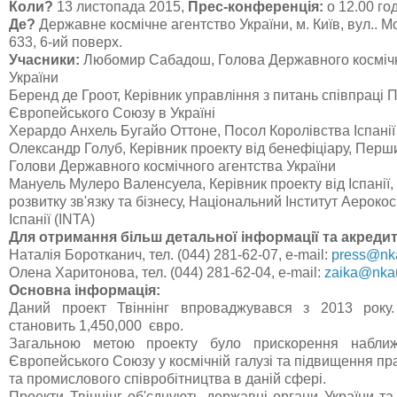
Коли
?
13 листопада 2015,
Прес-конференція:
о 12.00 го
Де
?
Державне космічне агентство України, м. Київ, вул.. М
633, 6-ий поверх.
Учасники:
Любомир Сабадош, Голова Державного космічн
України
Беренд де Гроот, Керівник управління з питань співпраці
Європейського Союзу в Україні
Херардо Анхель Бугайо Оттоне, Посол Королівства Іспанії 
Олександр Голуб, Керівник проекту від бенефіціару, Перш
Голови Державного космічного агентства України
Мануель Мулеро Валенсуела, Керівник проекту від Іспанії
розвитку зв'язку та бізнесу, Національний Інститут Аероко
Іспанії (INTA)
Для отримання більш детальної інформації та акредит
Наталія Боротканич, тел. (044) 281-62-07, e-mail:
press@nk
Олена Харитонова, тел. (044) 281-62-04, e-mail:
zaika@nka
Основна інформація
:
Даний проект Твіннінг
впроваджувався з 2013 року
становить 1,450,000
євро.
Загальною метою проекту було прискорення наближ
Європейського Союзу у космічній галузі та підвищення пр
та промислового співробітництва в даній сфері.
Проекти Твіннінг об'єднують державні органи України та