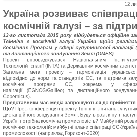
12 ли
Україна розвиває співпрац
космічній галузі –
за підтр
13-го листопада 2015 року відбудеться офіційне 
Твіннінг в космічній галузі України щодо реаліза
Космічних Програм у сфері супутникової навігації
та дистанційного зондування Землі (GMES
).
Проект впроваджувався Національним Інституто
Технологій Іспанії (INTA) та Державним космічним агентст
Загальна мета проекту – гармонізація українсько
відповідно до норм та стандартів ЄС, та підтримка зал
космічної програми ЄС, зокрема у сферах
навігації (EGNOS/Galileo) та дистанційного зондува
Copernicus).
Представники мас-медіа запрошуються до прийняття уч
Що
?
Прес-конференція проекту Твіннінг з питань супутнико
дистанційного зондування Землі. Будуть розглянуті наступ
Україні потрібна космічна промисловість? Майбутній розви
космічних технологій; майбутні плани співпраці ЄС-Україна
промисловості (наприклад Горизонт-2020)