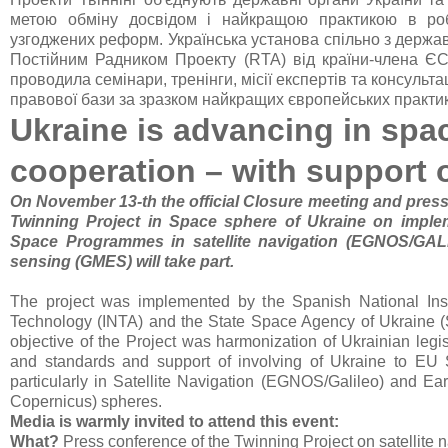
метою обміну досвідом і найкращою практикою в роб
узгоджених реформ. Українська установа спільно з держ
Постійним Радником Проекту (RTA) від країни-члена ЄС
проводила семінари, тренінги, місії експертів та консультац
правової бази за зразком найкращих європейських практик
Ukraine is advancing in spa
cooperation – with support 
On November 13-th the official Closure meeting and press
Twinning Project in Space sphere of Ukraine on impl
Space Programmes in satellite navigation (EGNOS/GA
sensing (GMES) will take part.
The project was implemented by the Spanish National Inst
Technology (INTA) and the State Space Agency of Ukraine (
objective of the Project was harmonization of Ukrainian legi
and standards and support of involving of Ukraine to E
particularly in Satellite Navigation (EGNOS/Galileo) and 
Copernicus) spheres.
Media is warmly invited to attend this event:
What?
Press conference of the Twinning Project on satellite 