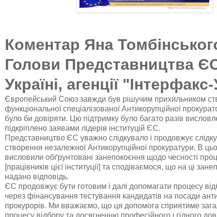
Коментар Яна Томбінськог
Голови Представництва ЄС
Україні, агенції "Інтерфакс
Європейський Союз завжди був рішучим прихильником с
функціональної спеціалізованої Антикорупційної прокурат
було би довіряти. Цю підтримку було багато разів висловл
підкріплено заявами лідерів інституцій ЄС.
Представництво ЄС уважно слідкувало і продовжує слідк
створення незалежної Антикорупційної прокуратури. В цьо
висловили обґрунтовані занепокоєння щодо чесності проц
[працівників цієї інституції] та сподіваємося, що на ці зан
надано відповідь.
ЄС продовжує бути готовим і далі допомагати процесу від
через фінансування тестування кандидатів на посади ант
прокурорів. Ми вважаємо, що ця допомога сприятиме зага
процесу відбору та досягненню професійного і гідного дов