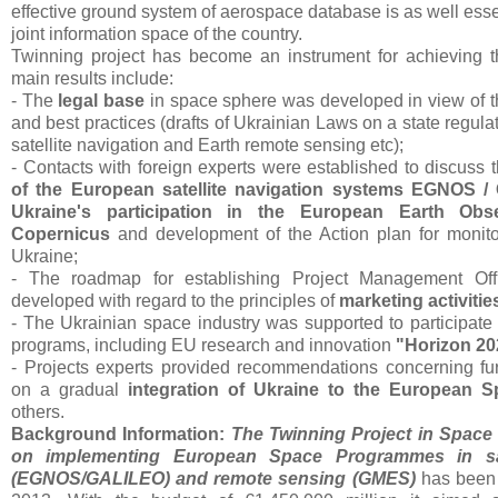
effective ground system of aerospace database is as well essen
joint information space of the country.
Twinning project has become an instrument for achieving th
main results include:
- The
legal base
in space sphere was developed in view of 
and best practices (drafts of Ukrainian Laws on a state regulat
satellite navigation and Earth remote sensing etc);
- Contacts with foreign experts were established to discuss 
of the European satellite navigation systems EGNOS / 
Ukraine's participation in the European Earth Obs
Copernicus
and development of the Action plan for monitori
Ukraine;
- The roadmap for establishing Project Management O
developed with regard to the principles of
marketing activitie
- The Ukrainian space industry was supported to participat
programs, including EU research and innovation
"Horizon 2
- Projects experts provided recommendations concerning fu
on a gradual
integration of Ukraine to the European 
others.
Background Information:
The Twinning Project in Space
on implementing European Space Programmes in sate
(EGNOS/GALILEO) and remote sensing (GMES)
has been 