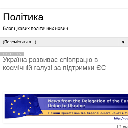
Політика
Блог цікавих політичних новин
▼
13.11.15
Україна розвиває співпрацю в
космічній галузі за підтримки ЄС
13 ли