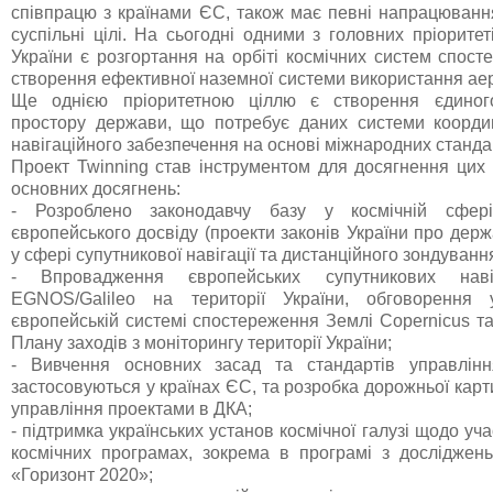
співпрацю з країнами ЄС, також має певні напрацюванн
суспільні цілі. На сьогодні одними з головних пріоритеті
України є розгортання на орбіті космічних систем спос
створення ефективної наземної системи використання ае
Ще однією пріоритетною ціллю є створення єдиног
простору держави, що потребує даних системи коорди
навігаційного забезпечення на основі міжнародних станда
Проект Twinning став інструментом для досягнення цих 
основних досягнень:
- Розроблено законодавчу базу у космічній сфер
європейського досвіду (проекти законів України про де
у сфері супутникової навігації та дистанційного зондуванн
- Впровадження європейських супутникових наві
EGNOS/Galileo на території України, обговорення 
європейській системі спостереження Землі Copernicus т
Плану заходів з моніторингу території України;
- Вивчення основних засад та стандартів управлін
застосовуються у країнах ЄС, та розробка дорожньої кар
управління проектами в ДКА;
- підтримка українських установ космічної галузі щодо уча
космічних програмах, зокрема в програмі з досліджен
«Горизонт 2020»;