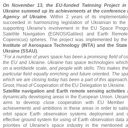
On November 13, the EU-funded Twinning Project in
Ukraine summed up its achievements at the conference 
Agency of Ukraine.
Within 2 years of its implementatio
succeeded in harmonizing legislation of Ukrainian to th
supporting Ukraine's involvement in the EU Space Program
Satellite Navigation (EGNOS/Galileo) and Earth Remo
Copernicus) spheres. The project was implemented by th
Institute of Aerospace Technology (INTA) and the Stat
Ukraine (SSAU)
.
"
For a number of years space has been a promising field of c
the EU and Ukraine. Ukraine has space technologies whic
on a worldwide scale, and people with skills. This makes the
particular field equally enriching and future oriented. The sp
which we are closing today has been a part of this approach.
Groot, Head of Cooperation of the EU Delegation to Ukraine.
Satellite navigation and Earth remote sensing activities
a
dynamically developing areas in the European Union. Ukraine
aims to develop close cooperation with EU Member 
achievements and ambitions in these areas in order to satisf
orbit space Earth observation systems deployment and 
effective ground system for using of Earth observation data
priorities of Ukraine's space industry in the mentioned a