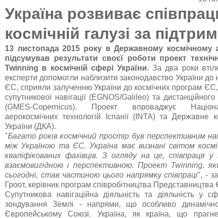
Україна розвиває співпрац
космічній галузі за підтри
13 листопада 2015 року в Державному космічному а
підсумував результати своєї роботи проект техні
Twinning в космічній сфері України.
За два роки втіл
експерти допомогли наблизити законодавство України до 
ЄС, сприяли залученню України до космічних програм ЄС
супутникової навігації (EGNOS/Galileo) та дистанційног
(GMES-Copernicus). Проект впроваджує Націона
аерокосмічних технологій Іспанії (INTA) та Державне к
України (ДКА).
"
Багато років космічний простір був перспективним на
між Україною та ЄС. Україна має визнані світом космі
кваліфікованих фахівців. З огляду на це, співпраця у 
взаємовигідною і перспективною. Проект Twinning, я
сьогодні, став частиною цього напрямку співпраці
", - 
Гроот, керівник програм співробітництва Представництва Є
Супутникова навігаційна діяльність та діяльність у сф
зондування Землі - напрями, що особливо динамічн
Європейському Союзі. Україна, як країна, що прагне