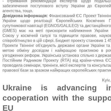
- отримання рекомендацій експертів щодо подаль
забезпечення поступового вступу України до Європей
агентства, тощо.
Довідкова інформація:
Фінансований
ЄС
Проект Твіннінг
України щодо реалізації Європейських Космічних 
супутникової навігації (EGNOS/GALILEO) та дистанційног
(GMES) має на меті прискорити наближення України 
Союзу у космічній галузі та підвищити правове, наук
співробітництво в цій сфері. Бюджет проекту становив 1 4
Проекти Твіннінг об'єднують державні органи України та
метою обміну досвідом і найкращою практикою в роб
узгоджених реформ. Українська установа спільно з держ
Постійним Радником Проекту (RTA) від країни-члена ЄС
проводила семінари, тренінги, місії експертів та консультац
правової бази за зразком найкращих європейських практик
Kyiv
Ukraine is advancing i
cooperation with the suppo
EU