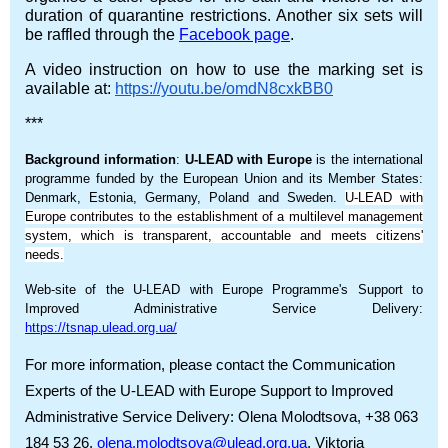
duration of quarantine restrictions. Another six sets will
be raffled through the
Facebook page
.
A video instruction on how to use the marking set is
available at:
https://youtu.be/omdN8cxkBB0
***
Background information
:
U-LEAD with Europe
is the international
programme funded by the European Union and its Member States:
Denmark, Estonia, Germany, Poland and Sweden.
U-LEAD with
Europe contributes to the establishment of a multilevel management
system, which is transparent, accountable and meets citizens'
needs.
Web-site of the U-LEAD with Europe Programme's Support to
Improved Administrative Service Delivery:
https://tsnap.ulead.org.ua/
For more information, please contact the Communication
Experts of the U-LEAD with Europe Support to Improved
Administrative Service Delivery: Olena Molodtsova, +38 063
184 53 26,
olena.molodtsova@ulead.org.ua
, Viktoria