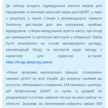
До набору входять індивідуальні захисні екрани для
працівників та великий захисний екран для ЦНАП, у яких
є рецепція, а також стікери з рекомендацією тримати
безпечну дистанцію для зон очікування, прийому
відвідувачів, стікери-нагадування вдягти маску при вході
до приміщення та ретельно мити руки у вбиральні. Набір
було розроблено на основі міжнародного досвіду,
рекомендацій Уряду та експертів щодо виходу з
карантину для сервісних установ:
https://tsnap.ulead.org.ua/exit
.
«Наша програма наполегливо працює, створюючи
належні ЦНАП по всій Україні. До початку пандемії ми
встигли підтримати створення 144 належних центрів,
від будівництва ЦНАП «з нуля» в громаді до
реорганізації системи надання послуг на рівні району чи
області. Загалом, ми допоможемо відкрити майже 500