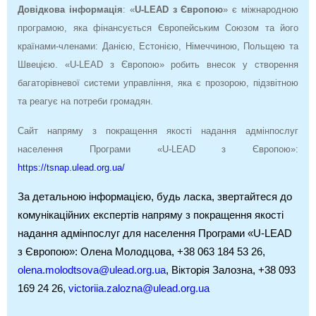
Довідкова інформація
: «
U-LEAD з Європою
» є міжнародною
програмою, яка фінансується Європейським Союзом та його
країнами-членами: Данією, Естонією, Німеччиною, Польщею та
Швецією.
«U-LEAD з Європою» робить внесок у створення
багаторівневої системи управління, яка є прозорою, підзвітною
та реагує на потреби громадян.
Сайт напряму з покращення якості надання адмінпослуг
населення Програми «U-LEAD з Європою»:
https://tsnap.ulead.org.ua/
За детальною інформацією, будь ласка, звертайтеся до
комунікаційних експертів напряму з покращення якості
надання адмінпослуг для населення Програми «U-LEAD
з Європою»: Олена Молодцова, +38 063 184 53 26,
olena.molodtsova@ulead.org.ua
, Вікторія Залозна,
+38 093
169 24 26,
victoriia.zalozna@ulead.org.ua