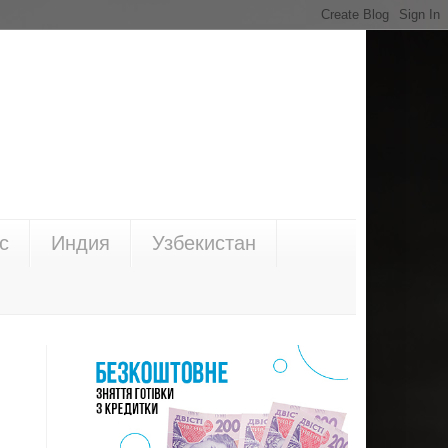
с
Индия
Узбекистан