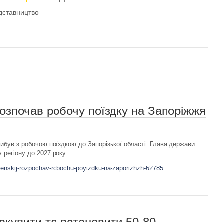
дставництво
зпочав робочу поїздку на Запоріжжя
був з робочою поїздкою до Запорізької області. Глава держави
у регіону до 2027 року.
elenskij-rozpochav-robochu-poyizdku-na-zaporizhzh-62785
акупити та встановити 50-80