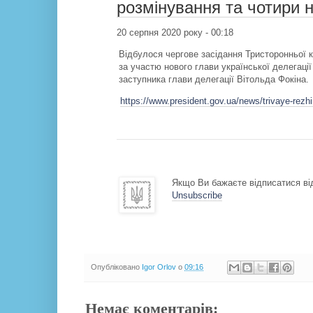
розмінування та чотири н
20 серпня 2020 року - 00:18
Відбулося чергове засідання Тристоронньої к
за участю нового глави української делегаці
заступника глави делегації Вітольда Фокіна.
https://www.president.gov.ua/news/trivaye-rezh
Якщо Ви бажаєте відписатися від
Unsubscribe
Опубліковано
Igor Orlov
о
09:16
Немає коментарів: