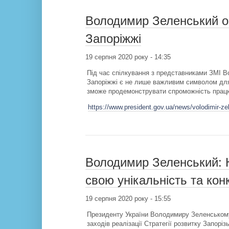
Володимир Зеленський о
Запоріжжі
19 серпня 2020 року - 14:35
Під час спілкування з представниками ЗМІ В
Запоріжжі є не лише важливим символом для 
зможе продемонструвати спроможність працю
https://www.president.gov.ua/news/volodimir-z
Володимир Зеленський: К
свою унікальність та кон
19 серпня 2020 року - 15:55
Президенту України Володимиру Зеленському 
заходів реалізації Стратегії розвитку Запоріз