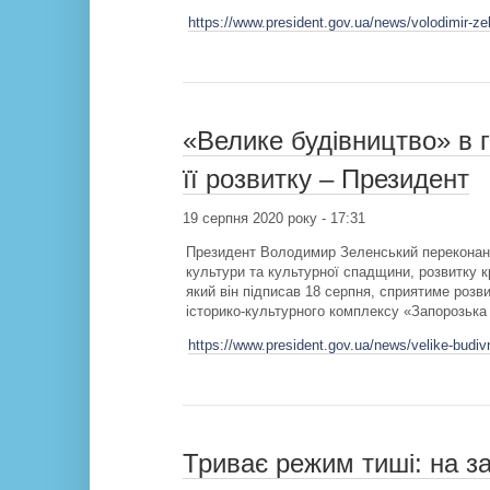
https://www.president.gov.ua/news/volodimir-ze
«Велике будівництво» в 
її розвитку – Президент
19 серпня 2020 року - 17:31
Президент Володимир Зеленський переконаний
культури та культурної спадщини, розвитку к
який він підписав 18 серпня, сприятиме розви
історико-культурного комплексу «Запорозька
https://www.president.gov.ua/news/velike-budiv
Триває режим тиші: на за