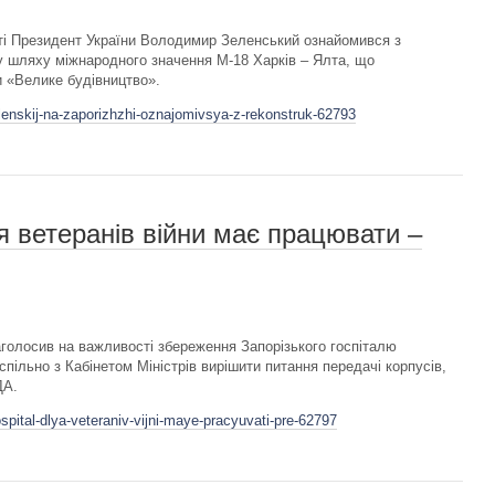
асті Президент України Володимир Зеленський ознайомився з
у шляху міжнародного значення М-18 Харків – Ялта, що
 «Велике будівництво».
lenskij-na-zaporizhzhi-oznajomivsya-z-rekonstruk-62793
я ветеранів війни має працювати –
голосив на важливості збереження Запорізького госпіталю
пільно з Кабінетом Міністрів вирішити питання передачі корпусів,
ДА.
spital-dlya-veteraniv-vijni-maye-pracyuvati-pre-62797