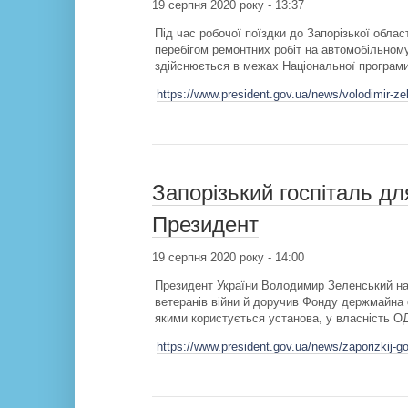
19 серпня 2020 року - 13:37
Під час робочої поїздки до Запорізької обл
перебігом ремонтних робіт на автомобільном
здійснюється в межах Національної програми
https://www.president.gov.ua/news/volodimir-ze
Запорізький госпіталь дл
Президент
19 серпня 2020 року - 14:00
Президент України Володимир Зеленський на
ветеранів війни й доручив Фонду держмайна с
якими користується установа, у власність О
https://www.president.gov.ua/news/zaporizkij-go