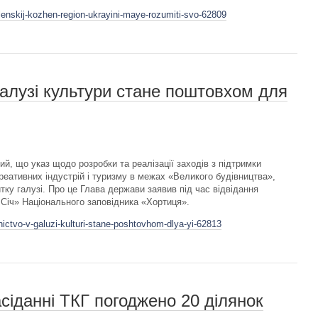
lenskij-kozhen-region-ukrayini-maye-rozumiti-svo-62809
галузі культури стане поштовхом для
, що указ щодо розробки та реалізації заходів з підтримки
реативних індустрій і туризму в межах «Великого будівництва»,
тку галузі. Про це Глава держави заявив під час відвідання
 Січ» Національного заповідника «Хортиця».
nictvo-v-galuzi-kulturi-stane-poshtovhom-dlya-yi-62813
сіданні ТКГ погоджено 20 ділянок