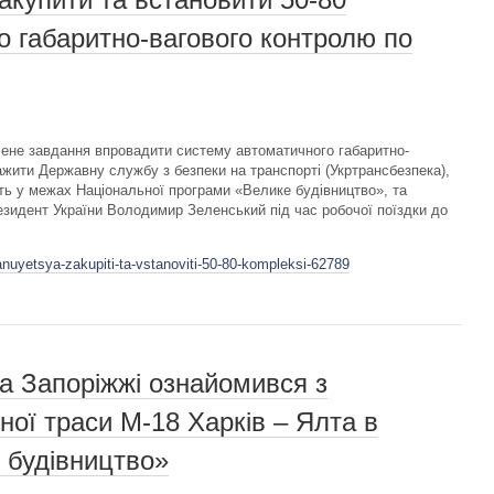
о габаритно-вагового контролю по
лене завдання впровадити систему автоматичного габаритно-
ажити Державну службу з безпеки на транспорті (Укртрансбезпека),
ть у межах Національної програми «Велике будівництво», та
зидент України Володимир Зеленський під час робочої поїздки до
anuyetsya-zakupiti-ta-vstanoviti-50-80-kompleksi-62789
а Запоріжжі ознайомився з
ної траси М-18 Харків – Ялта в
 будівництво»