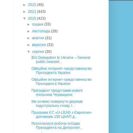
►
2022
(46)
►
2021
(443)
▼
2020
(422)
►
грудня
(33)
►
листопада
(28)
►
жовтня
(31)
►
вересня
(33)
▼
серпня
(35)
[EU Delegation to Ukraine – General
public newslet...
Офіційне інтернет-представництво
Президента України
Офіційне інтернет-представництво
Президента України
Президент представив нового
очільника Черкащини
Ми хочемо повернути державі
індустріальну славу, і...
Програма ЄС «U-LEAD з Європою»
допоможе 150 ЦНАП д...
Розпочалася робоча поїздка
Президента на Дніпропет...