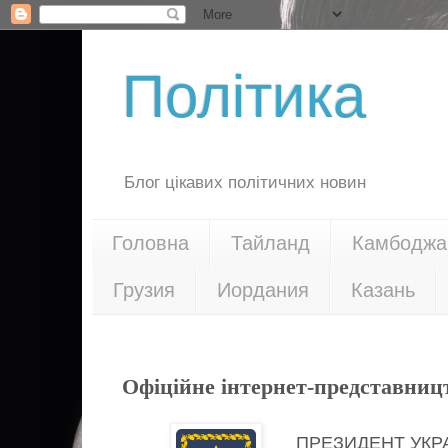
Політика
Блог цікавих політичних новин
Головна
Тайланд
Камбоджа
Грузия
Иордания
Казань
20.08.20
Офіційне інтернет-представниц
ПРЕЗИДЕНТ УКР