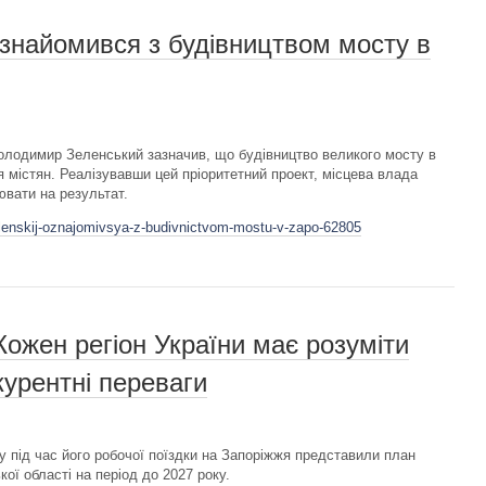
знайомився з будівництвом мосту в
олодимир Зеленський зазначив, що будівництво великого мосту в
містян. Реалізувавши цей пріоритетний проект, місцева влада
вати на результат.
elenskij-oznajomivsya-z-budivnictvom-mostu-v-zapo-62805
ожен регіон України має розуміти
курентні переваги
під час його робочої поїздки на Запоріжжя представили план
ької області на період до 2027 року.