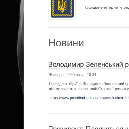
Офіційне інтернет-пре
Новини
Володимир Зеленський ро
19 серпня 2020 року - 10:34
Президент України Володимир Зеленський при
візьме участь у презентації Стратегії розвитк
https://www.president.gov.ua/news/volodimir-z
Президент: Планується з