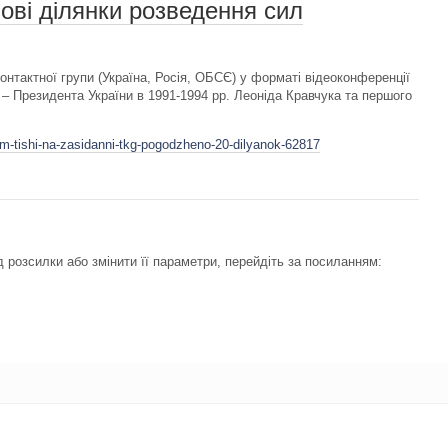
ові ділянки розведення сил
онтактної групи (Україна, Росія, ОБСЄ) у форматі відеоконференції
ї – Президента України в 1991-1994 рр. Леоніда Кравчука та першого
im-tishi-na-zasidanni-tkg-pogodzheno-20-dilyanok-62817
 розсилки або змінити її параметри, перейдіть за посиланням: