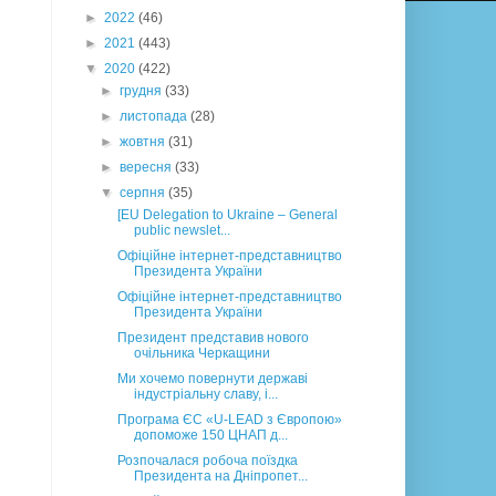
►
2022
(46)
►
2021
(443)
▼
2020
(422)
►
грудня
(33)
►
листопада
(28)
►
жовтня
(31)
►
вересня
(33)
▼
серпня
(35)
[EU Delegation to Ukraine – General
public newslet...
Офіційне інтернет-представництво
Президента України
Офіційне інтернет-представництво
Президента України
Президент представив нового
очільника Черкащини
Ми хочемо повернути державі
індустріальну славу, і...
Програма ЄС «U-LEAD з Європою»
допоможе 150 ЦНАП д...
Розпочалася робоча поїздка
Президента на Дніпропет...