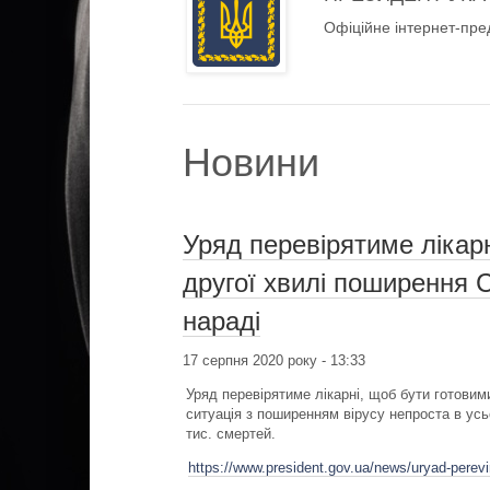
Офіційне інтернет-пре
Новини
Уряд перевірятиме лікар
другої хвилі поширення 
нараді
17 серпня 2020 року - 13:33
Уряд перевірятиме лікарні, щоб бути готовим
ситуація з поширенням вірусу непроста в усь
тис. смертей.
https://www.president.gov.ua/news/uryad-perevi