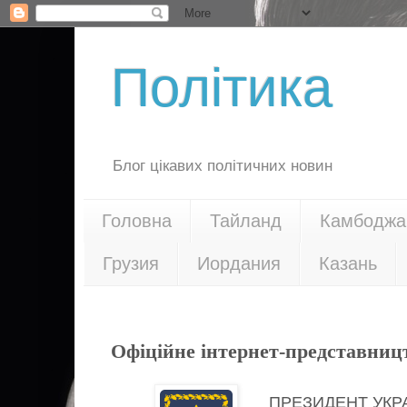
Політика
Блог цікавих політичних новин
Головна
Тайланд
Камбоджа
Грузия
Иордания
Казань
18.08.20
Офіційне інтернет-представниц
ПРЕЗИДЕНТ УКР