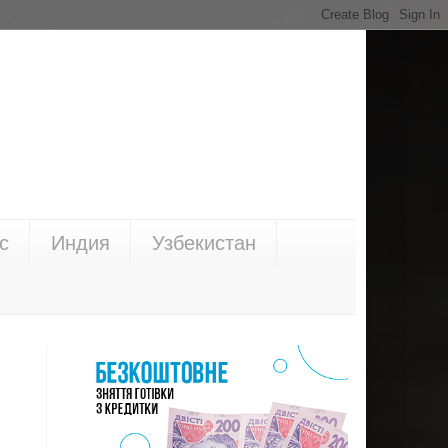
с
Индия
Узбекистан