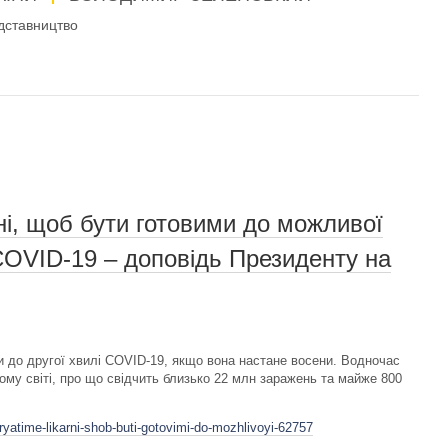
дставництво
ні, щоб бути готовими до можливої
COVID-19 – доповідь Президенту на
и до другої хвилі COVID-19, якщо вона настане восени. Водночас
ому світі, про що свідчить близько 22 млн заражень та майже 800
ryatime-likarni-shob-buti-gotovimi-do-mozhlivoyi-62757