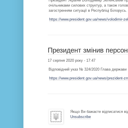
Президент України Володимир Зеленський про
очільниками силових структур, а також голов
загостренням ситуації в Республіці Білорусь.
https://www.president.gov.ua/news/volodimir-ze
Президент змінив персо
17 серпня 2020 року - 17:47
Відповідний указ № 324/2020 Глава держави 
https://www.president.gov.ua/news/prezident-zm
Якщо Ви бажаєте відписатися від
Unsubscribe