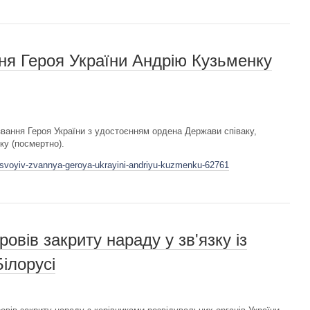
ня Героя України Андрію Кузьменку
вання Героя України з удостоєнням ордена Держави співаку,
у (посмертно).
risvoyiv-zvannya-geroya-ukrayini-andriyu-kuzmenku-62761
вів закриту нараду у зв'язку із
Білорусі