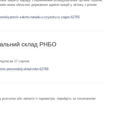
вів закриту нараду з керівниками розвідувальних органів України,
ами низки обласних державних адміністрацій у зв'язку з різким
lenskij-proviv-zakritu-naradu-u-zvyazku-iz-zagos-62765
нальний склад РНБО
підписав 17 серпня.
iniv-personalnij-sklad-rnbo-62769
 розсилки або змінити її параметри, перейдіть за посиланням: