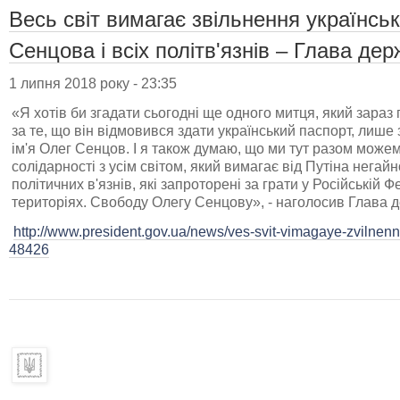
Весь світ вимагає звільнення українсь
Сенцова і всіх політв'язнів – Глава де
1 липня 2018 року - 23:35
«Я хотів би згадати сьогодні ще одного митця, який зараз 
за те, що він відмовився здати український паспорт, лише 
ім'я Олег Сенцов. І я також думаю, що ми тут разом може
солідарності з усім світом, який вимагає від Путіна негай
політичних в'язнів, які запроторені за грати у Російській Ф
територіях. Свободу Олегу Сенцову», - наголосив Глава 
http://www.president.gov.ua/news/ves-svit-vimagaye-zvilnen
48426