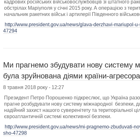
кадрових російських військовослужбовців зі штатного рак
обстрілах Маріуполя у січні 2015 року. А операцією з тери
начальник ракетних військ і артилерії Південного військово
http://www.president.gov.ua/news/glava-derzhavi-mariupol-u-s
47294
Ми прагнемо збудувати нову систему м
була зруйнована діями країни-агресора
8 травня 2018 року - 12:27
Президент Петро Порошенко підкреслює, що Україна раз
прагне розбудувати нову систему міжнародної безпеки, д
надійний захист нашого суверенітету та територіальної ці
євроатлантичній системі колективної безпеки.
http://www.president.gov.ua/news/mi-pragnemo-zbuduvati-n
sho-47298