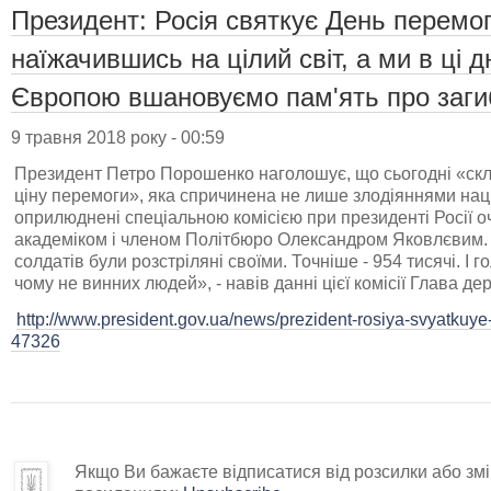
Президент: Росія святкує День перемоги
наїжачившись на цілий світ, а ми в ці д
Європою вшановуємо пам'ять про заги
9 травня 2018 року - 00:59
Президент Петро Порошенко наголошує, що сьогодні «скл
ціну перемоги», яка спричинена не лише злодіяннями нацис
оприлюднені спеціальною комісією при президенті Росії
академіком і членом Політбюро Олександром Яковлєвим.
солдатів були розстріляні своїми. Точніше - 954 тисячі. І 
чому не винних людей», - навів данні цієї комісії Глава де
http://www.president.gov.ua/news/prezident-rosiya-svyatkuye
47326
Якщо Ви бажаєте відписатися від розсилки або змін