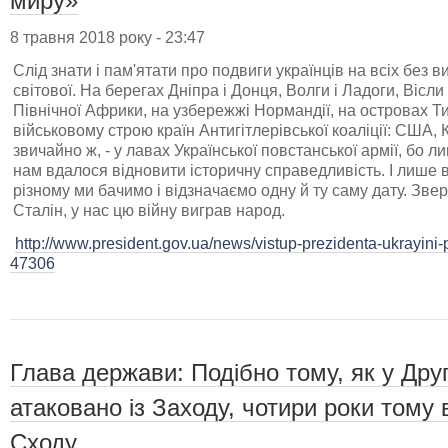
миру»
8 травня 2018 року - 23:47
Слід знати і пам'ятати про подвиги українців на всіх без
світової. На берегах Дніпра і Донця, Волги і Ладоги, Вісли
Північної Африки, на узбережжі Нормандії, на островах Ти
військовому строю країн Антигітлерівської коаліції: США,
звичайно ж, - у лавах Української повстанської армії, бо 
нам вдалося відновити історичну справедливість. І лише 
різному ми бачимо і відзначаємо одну й ту саму дату. Зверн
Сталін, у нас цю війну виграв народ.
http://www.president.gov.ua/news/vistup-prezidenta-ukrayini-
47306
Глава держави: Подібно тому, як у Друг
атаковано із Заходу, чотири роки тому 
Сходу