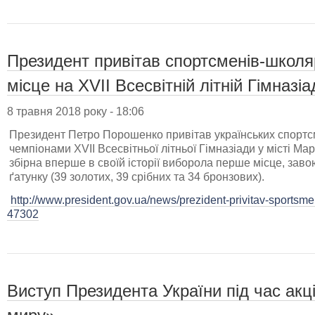
Президент привітав спортсменів-школя
місце на ХVІІ Всесвітній літній Гімназіа
8 травня 2018 року - 18:06
Президент Петро Порошенко привітав українських спортсм
чемпіонами ХVІІ Всесвітньої літньої Гімназіади у місті М
збірна вперше в своїй історії виборола перше місце, зав
ґатунку (39 золотих, 39 срібних та 34 бронзових).
http://www.president.gov.ua/news/prezident-privitav-sportsmen
47302
Виступ Президента України під час акц