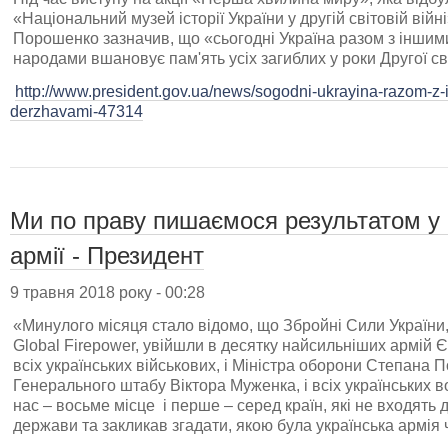
«Національний музей історії України у другій світовій вій
Порошенко зазначив, що «сьогодні Україна разом з інши
народами вшановує пам'ять усіх загиблих у роки Другої сві
http://www.president.gov.ua/news/sogodni-ukrayina-razom-z-
derzhavami-47314
Ми по праву пишаємося результатом у 
армії - Президент
9 травня 2018 року - 00:28
«Минулого місяця стало відомо, що Збройні Сили України,
Global Firepower, увійшли в десятку найсильніших армій Єв
всіх українських військових, і Міністра оборони Степана 
Генерального штабу Віктора Муженка, і всіх українських во
нас – восьме місце і перше – серед країн, які не входять 
держави та закликав згадати, якою була українська армія 