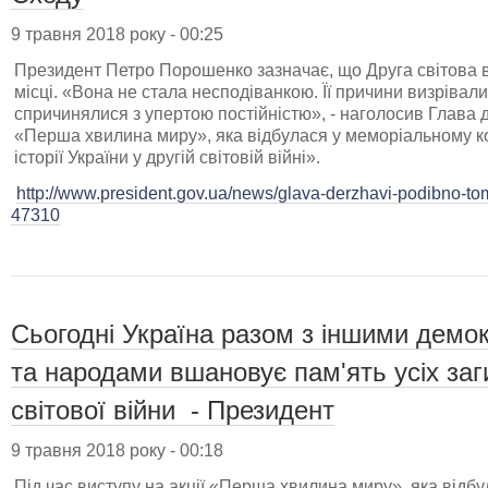
9 травня 2018 року - 00:25
Президент Петро Порошенко зазначає, що Друга світова в
місці. «Вона не стала несподіванкою. Її причини визрівали
спричинялися з упертою постійністю», - наголосив Глава д
«Перша хвилина миру», яка відбулася у меморіальному к
історії України у другій світовій війні».
http://www.president.gov.ua/news/glava-derzhavi-podibno-tomu
47310
Сьогодні Україна разом з іншими дем
та народами вшановує пам'ять усіх заг
світової війни - Президент
9 травня 2018 року - 00:18
Під час виступу на акції «Перша хвилина миру», яка відб