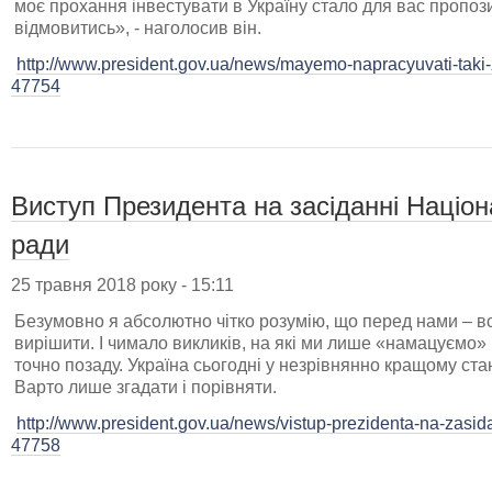
моє прохання інвестувати в Україну стало для вас пропози
відмовитись», - наголосив він.
http://www.president.gov.ua/news/mayemo-napracyuvati-taki-
47754
Виступ Президента на засіданні Націон
ради
25 травня 2018 року - 15:11
Безумовно я абсолютно чітко розумію, що перед нами – вс
вирішити. І чимало викликів, на які ми лише «намацуємо» 
точно позаду. Україна сьогодні у незрівнянно кращому стан
Варто лише згадати і порівняти.
http://www.president.gov.ua/news/vistup-prezidenta-na-zasidan
47758