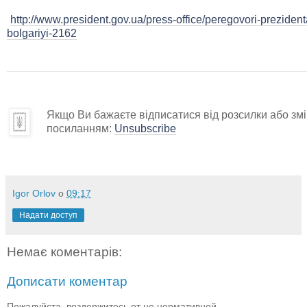
http://www.president.gov.ua/press-office/peregovori-prezident
bolgariyi-2162
Якщо Ви бажаєте відписатися від розсилки або змін
посиланням:
Unsubscribe
Igor Orlov
о
09:17
Надати доступ
Немає коментарів:
Дописати коментар
Пожалуйста, воздержитесь от не нормативной