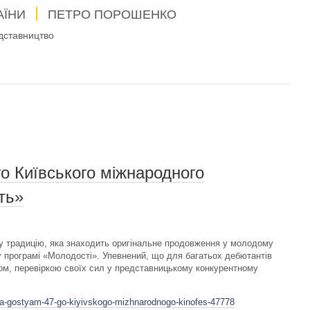
АЇНИ
ПЕТРО ПОРОШЕНКО
дставництво
го Київського міжнародного
ть»
у традицію, яка знаходить оригінальне продовження у молодому
у програмі «Молодості». Упевнений, що для багатьох дебютантів
ом, перевіркою своїх сил у представницькому конкурентному
ta-gostyam-47-go-kiyivskogo-mizhnarodnogo-kinofes-47778