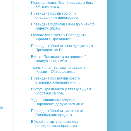
Глава держави: Постійна увага з боку
ЗМІ важлива д...
Президент провів зустріч з
операційним директором ...
Президент підписав зміни до Митного
кодексу, спрям...
Розпочалася зустріч Президента
України з Президент...
Президент України проведе зустріч з
Президентом Ес...
Виступ Президента на церемонії
вшанування пам'яті ...
Тайный план Запада по развалу
России – Обзор дезин...
Президент призначив нового
очільника Хмельниччини ...
Виступ Президента у зв'язку з Днем
боротьби за пра...
У День вишиванки Марина
Порошенко долучилася до ко...
ія
Президент України зустрівся зі
Спеціальним предста...
В Україні стартувала велика
президентська програма...