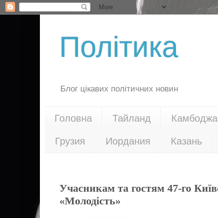
Політика
Блог цікавих політичних новин
Головна
Тайланд
Камбоджа
Грузия
Иордания
Казань
28.05.18
Учасникам та гостям 47-го Киї
«Молодість»