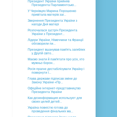
Президент України прийняв
Президента Парламентсько...
У Чернівцях Марина Порошенко
привітала матерів заг...
Звернення Президента України з
нагоди Дня матері
Розпочалася зустріч Президента
України з Президент...
Лідери України, Німеччини та Франції
обговорили пи...
Президент вшанував пам'ять загиблих
у Другій світо...
Маємо знати й пам'ятати про усіх, хто
мужньо борон...
Росія прагне дестабілізувати Україну і
повернути ї...
Глава держави підписав зміни до
Закону України «Пр...
Офіційне інтернет-представництво
Президента України
Как дезинформация использует для
своих целей детей...
Україна повністю готова до
проведення фінальних ма...