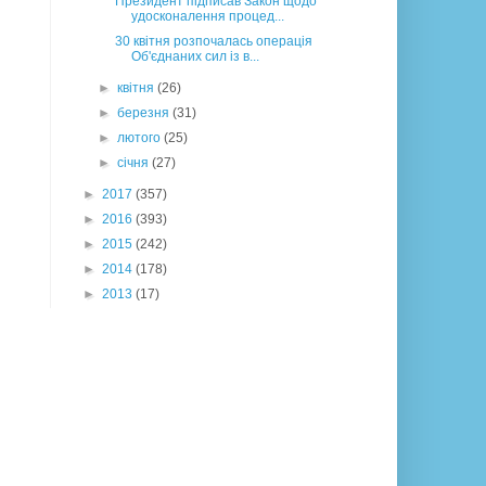
Президент підписав Закон щодо
удосконалення процед...
30 квітня розпочалась операція
Об'єднаних сил із в...
►
квітня
(26)
►
березня
(31)
►
лютого
(25)
►
січня
(27)
►
2017
(357)
►
2016
(393)
►
2015
(242)
►
2014
(178)
►
2013
(17)