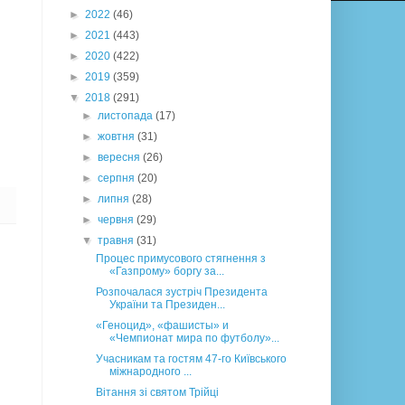
►
2022
(46)
►
2021
(443)
►
2020
(422)
►
2019
(359)
▼
2018
(291)
►
листопада
(17)
►
жовтня
(31)
►
вересня
(26)
►
серпня
(20)
►
липня
(28)
►
червня
(29)
▼
травня
(31)
Процес примусового стягнення з
«Газпрому» боргу за...
Розпочалася зустріч Президента
України та Президен...
«Геноцид», «фашисты» и
«Чемпионат мира по футболу»...
Учасникам та гостям 47-го Київського
міжнародного ...
Вітання зі святом Трійці