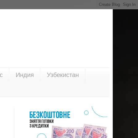
с
Индия
Узбекистан