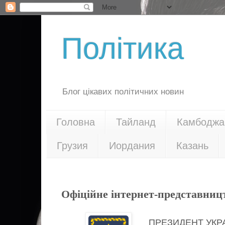
Політика
Блог цікавих політичних новин
Головна
Тайланд
Камбоджа
Грузия
Иордания
Казань
01.10.17
Офіційне інтернет-представниц
ПРЕЗИДЕНТ УКР