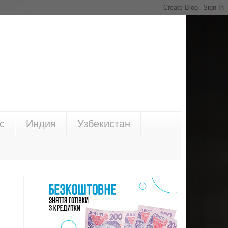
с
Индия
Узбекистан