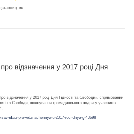
дставництво
про відзначення у 2017 році Дня
ро відзначення у 2017 році Дня Гідності та Свободи», спрямований
ості та Свободи, вшанування громадянського подвигу учасників
і,
dpisav-ukaz-pro-vidznachennya-u-2017-roci-dnya-g-43698