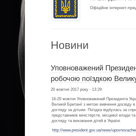
Офіційне інтернет-пре
Новини
Уповноважений Президент
робочою поїздкою Велик
20 жовтня 2017 року - 13:29
16-20 жовтня Уповноважений Президента Укр
Великій Британії з метою вивчення досвіду 
догляду за дітьми. Поїздка відбулась за сп
представників міністерств, місцевої влади та
догляду та виховання дітей в Україні.
http://www.president.gov.ua/news/upovnovazhenij