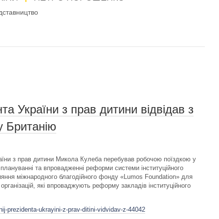
дставництво
а України з прав дитини відвідав з
у Британію
аїни з прав дитини Микола Кулеба перебував робочою поїздкою у
в плануванні та впровадженні реформи системи інституційного
рияння міжнародного благодійного фонду «Lumos Foundation» для
 організацій, які впроваджують реформу закладів інституційного
-prezidenta-ukrayini-z-prav-ditini-vidvidav-z-44042