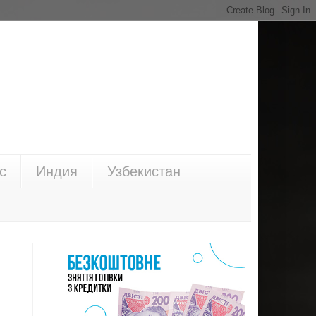
с
Индия
Узбекистан