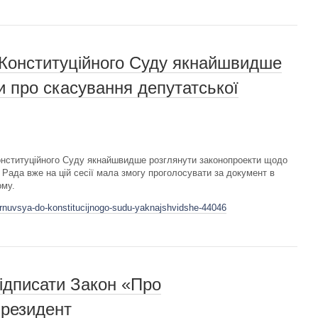
 Конституційного Суду якнайшвидше
и про скасування депутатської
нституційного Суду якнайшвидше розглянути законопроекти щодо
Рада вже на цій сесії мала змогу проголосувати за документ в
ому.
ernuvsya-do-konstitucijnogo-sudu-yaknajshvidshe-44046
підписати Закон «Про
Президент