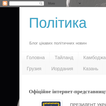
Політика
Блог цікавих політичних новин
Головна
Тайланд
Камбоджа
Грузия
Иордания
Казань
21.10.17
Офіційне інтернет-представниц
ПРЕЗИДЕНТ УКР