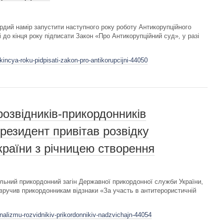
дий намір запустити наступного року роботу Антикорупційного
 до кінця року підписати Закон «Про Антикорупційний суд», у разі
kincya-roku-pidpisati-zakon-pro-antikorupcijni-44050
розвідників-прикордонників
резидент привітав розвідку
раїни з річницею створення
льний прикордонний загін Державної прикордонної служби України,
 вручив прикордонникам відзнаки «За участь в антитерористичній
onalizmu-rozvidnikiv-prikordonnikiv-nadzvichajn-44054