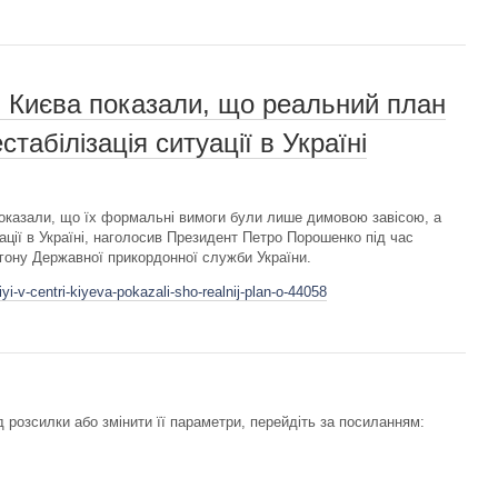
рі Києва показали, що реальний план
стабілізація ситуації в Україні
 показали, що їх формальні вимоги були лише димовою завісою, а
уації в Україні, наголосив Президент Петро Порошенко під час
агону Державної прикордонної служби України.
yi-v-centri-kiyeva-pokazali-sho-realnij-plan-o-44058
 розсилки або змінити її параметри, перейдіть за посиланням: