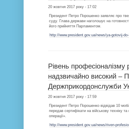
20 жовтня 2017 року - 17:02
Президент Петро Порошенко заявляє про твер
суду. Глава держави наголошує на готовності
його прийняття Парламентом.
http://www.president.gov.ua/news/ya-gotovij-do-
Рівень професіоналізму 
надзвичайно високий – П
Держприкордонслужби Ук
20 жовтня 2017 року - 17:59
Президент Петро Порошенко відвідав 10 мобі
передав сертифікати на військову техніку та
операції».
http://www.president.gov.ua/news/riven-profesi