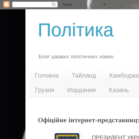
Політика
Блог цікавих політичних новин
Головна
Тайланд
Камбоджа
Грузия
Иордания
Казань
29.10.17
Офіційне інтернет-представниц
ПРЕЗИДЕНТ УКР