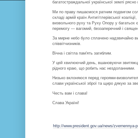
багатостраждальної української землі рясно п
Ми по праву пишаємося ратним подвигом солда
складі армій країн Антигітлерівської коаліції,
визвольного руху та Руху Опору у багатьох є
перемогу — вагомий, беззаперечний і свяще
За мирне небо було сплачено надзвичайно ви
співвітчизників.
Вічна і світла пам'ять загиблим.
У цей хвилюючий день, вшановуючи звитяжці
рідного краю, що робить нас нездоланними.
Низько вклоняюся перед героями-визволител
слави української зброї та щиро дякую за зв
Честь вам і слава!
Слава Україні!
http://www.president.gov.ua/news/zvernennya-p