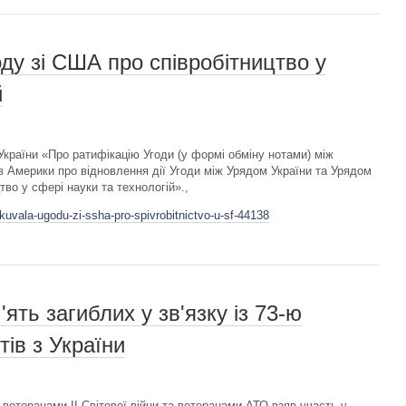
ду зі США про співробітництво у
й
країни «Про ратифікацію Угоди (у формі обміну нотами) між
 Америки про відновлення дії Угоди між Урядом України та Урядом
во у сфері науки та технологій».,
ikuvala-ugodu-zi-ssha-pro-spivrobitnictvo-u-sf-44138
ть загиблих у зв'язку із 73-ю
ів з України
ветеранами ІІ Світової війни та ветеранами АТО взяв участь у