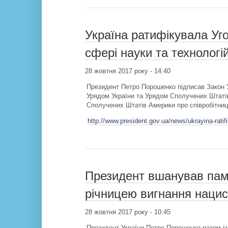
Україна ратифікувала Уго
сфері науки та технологі
28 жовтня 2017 року - 14:40
Президент Петро Порошенко підписав Закон У
Урядом України та Урядом Сполучених Штатів
Сполучених Штатів Америки про співробітницт
http://www.president.gov.ua/news/ukrayina-ratif
Президент вшанував пам'я
річницею вигнання нацист
28 жовтня 2017 року - 10:45
Президент України Петро Порошенко разом із 