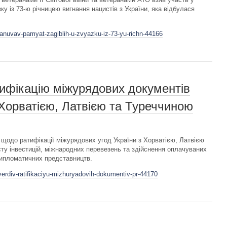
зку із 73-ю річницею вигнання нацистів з України, яка відбулася
hanuvav-pamyat-zagiblih-u-zvyazku-iz-73-yu-richn-44166
ифікацію міжурядових документів
 Хорватією, Латвією та Туреччиною
щодо ратифікації міжурядових угод України з Хорватією, Латвією
ту інвестицій, міжнародних перевезень та здійснення оплачуваних
 дипломатичних представництв.
verdiv-ratifikaciyu-mizhuryadovih-dokumentiv-pr-44170