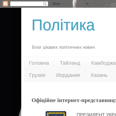
Політика
Блог цікавих політичних новин
Головна
Тайланд
Камбоджа
Грузия
Иордания
Казань
24.10.17
Офіційне інтернет-представниц
ПРЕЗИДЕНТ УКР