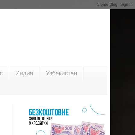
с
Индия
Узбекистан