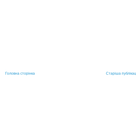
Головна сторінка
Старіша публікац