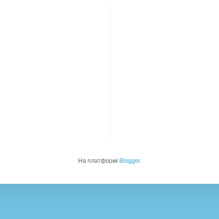
На платформі
Blogger
.