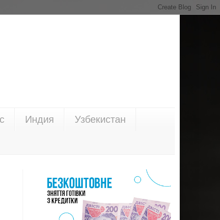
с
Индия
Узбекистан