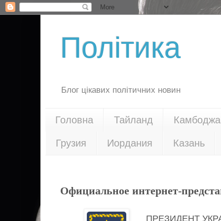
Політика
Блог цікавих політичних новин
Головна
Тайланд
Камбоджа
Грузия
Иордания
Казань
05.02.21
Официальное интернет-предста
ПРЕЗИДЕНТ УК