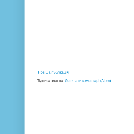
Новіша публікація
Підписатися на:
Дописати коментарі (Atom)