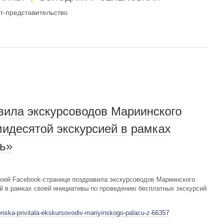
-представительство
вила экскурсоводов Мариинского
мидесятой экскурсией в рамках
ь»
оей Facebook-странице поздравила экскурсоводов Мариинского
й в рамках своей инициативы по проведению бесплатных экскурсий
enska-privitala-ekskursovodiv-mariyinskogo-palacu-z-66357