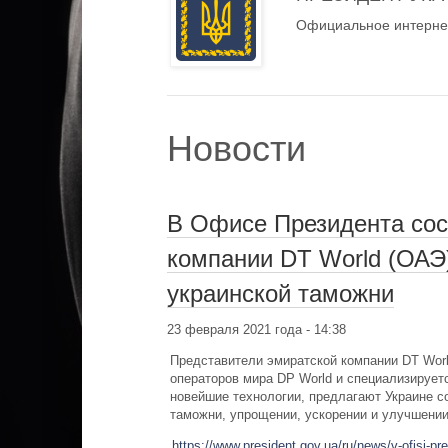
Официальное интернет
Новости
В Офисе Президента сос
компании DT World (ОА
украинской таможни
23 февраля 2021 года - 14:38
Представители эмиратской компании DT Worl
операторов мира DP World и специализирует
новейшие технологии, предлагают Украине с
таможни, упрощении, ускорении и улучшении
https://www.president.gov.ua/ru/news/v-ofisi-p