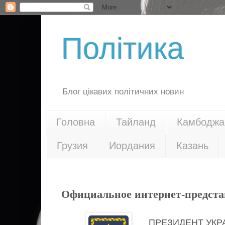
Політика
Блог цікавих політичних новин
Головна
Тайланд
Камбоджа
Грузия
Иордания
Казань
24.02.21
Официальное интернет-предста
ПРЕЗИДЕНТ УК