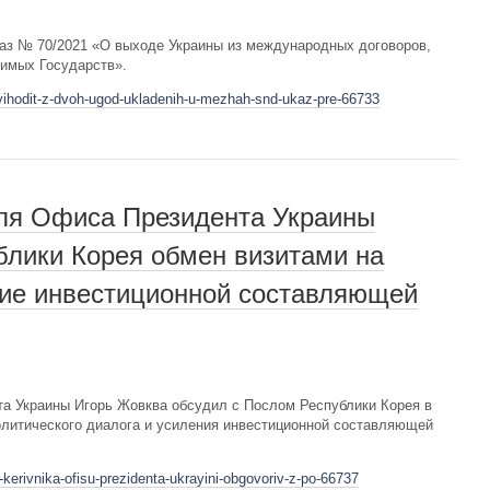
аз № 70/2021 «О выходе Украины из международных договоров,
имых Государств».
-vihodit-z-dvoh-ugod-ukladenih-u-mezhah-snd-ukaz-pre-66733
ля Офиса Президента Украины
блики Корея обмен визитами на
ие инвестиционной составляющей
а Украины Игорь Жовква обсудил с Послом Республики Корея в
олитического диалога и усиления инвестиционной составляющей
kerivnika-ofisu-prezidenta-ukrayini-obgovoriv-z-po-66737