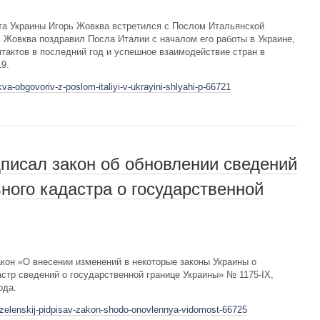
а Украины Игорь Жовква встретился с Послом Итальянской
 Жовква поздравил Посла Италии с началом его работы в Украине,
тактов в последний год и успешное взаимодействие стран в
9.
va-obgovoriv-z-poslom-italiyi-v-ukrayini-shlyahi-p-66721
писал закон об обновлении сведений
ного кадастра о государственной
он «О внесении изменений в некоторые законы Украины о
стр сведений о государственной границе Украины» № 1175-IX,
ода.
r-zelenskij-pidpisav-zakon-shodo-onovlennya-vidomost-66725