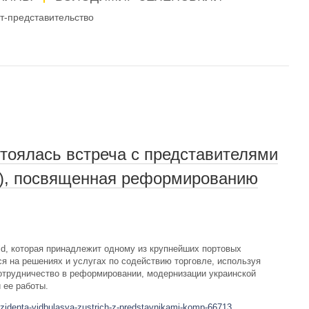
-представительство
тоялась встреча с представителями
Э), посвященная реформированию
d, которая принадлежит одному из крупнейших портовых
ся на решениях и услугах по содействию торговле, используя
отрудничество в реформировании, модернизации украинской
 ее работы.
rezidenta-vidbulasya-zustrich-z-predstavnikami-komp-66713