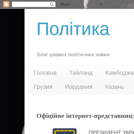
Політика
Блог цікавих політичних новин
Головна
Тайланд
Камбоджа
Грузия
Иордания
Казань
29.10.19
Офіційне інтернет-представниц
ПРЕЗИДЕНТ УКР