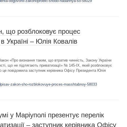
identa-obgovorili-zakonoproekt-shodo-nadannya-so-58029
н, що розблоковує процес
в Україні – Юлія Ковалів
кон «Про визнання таким, що втратив чинність, Закону України
ості, що не підлягають приватизації» № 145-IX, який розблоковує
ро це повідомила заступник керівника Офісу Президента Юлія
pidpisav-zakon-sho-rozblokovuye-proces-masshtabnoy-58033
і у Маріуполі презентує перелік
атизації – заступник керівника Офісу