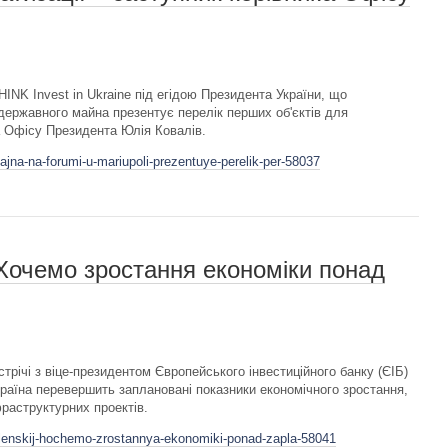
INK Invest in Ukraine під егідою Президента України, що
державного майна презентує перелік перших об'єктів для
а Офісу Президента Юлія Ковалів.
jna-na-forumi-u-mariupoli-prezentuye-perelik-per-58037
Хочемо зростання економіки понад
річі з віце-президентом Європейського інвестиційного банку (ЄІБ)
раїна перевершить заплановані показники економічного зростання,
фраструктурних проектів.
elenskij-hochemo-zrostannya-ekonomiki-ponad-zapla-58041