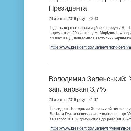
Президента
28 жовтня 2019 року - 20:40
Під час першого інвестиційного форуму RE:TH
відбудеться 29 жовтня у м. Маріуполі, Фонд 
приватизації, повідомила заступник керівник
https://www.president.gov.ua/news/fond-derzhma
Володимир Зеленський: 
заплановані 3,7%
28 жовтня 2019 року - 21:32
Президент Володимир Зеленський під час зуст
Вазілом Гудаком висловив сподівання, що Ук
та запросив ЄІБ долучитися до реалізації ін
https://www.president.gov.ua/news/volodimir-z