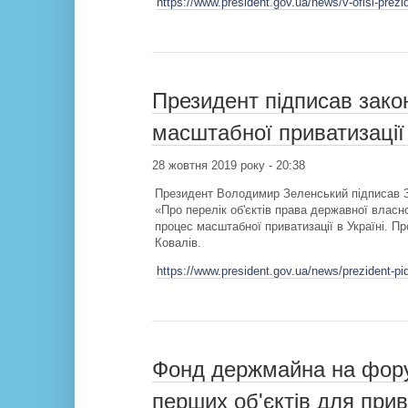
https://www.president.gov.ua/news/v-ofisi-prez
Президент підписав зако
масштабної приватизації 
28 жовтня 2019 року - 20:38
Президент Володимир Зеленський підписав За
«Про перелік об'єктів права державної власн
процес масштабної приватизації в Україні. П
Ковалів.
https://www.president.gov.ua/news/prezident-
Фонд держмайна на форум
перших об'єктів для прив