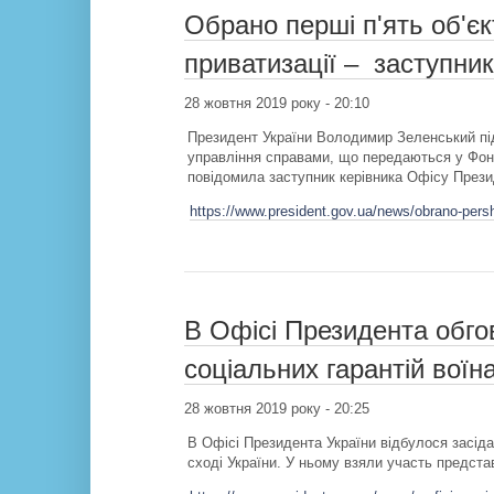
Обрано перші п'ять об'єкт
приватизації – заступни
28 жовтня 2019 року - 20:10
Президент України Володимир Зеленський під
управління справами, що передаються у Фон
повідомила заступник керівника Офісу Прези
https://www.president.gov.ua/news/obrano-persh
В Офісі Президента обг
соціальних гарантій вої
28 жовтня 2019 року - 20:25
В Офісі Президента України відбулося засіда
сході України. У ньому взяли участь предста