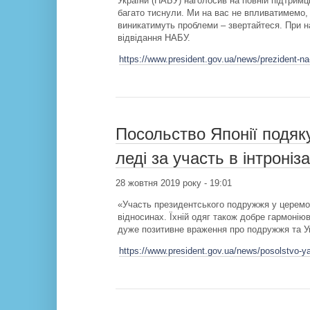
України (НАБУ) наголосив на повній підтримці
багато тиснули. Ми на вас не впливатимемо,
виникатимуть проблеми – звертайтеся. При на
відвідання НАБУ.
https://www.president.gov.ua/news/prezident-na
Посольство Японії подяк
леді за участь в інтроніз
28 жовтня 2019 року - 19:01
«Участь президентського подружжя у церемон
відносинах. Їхній одяг також добре гармоні
дуже позитивне враження про подружжя та Ук
https://www.president.gov.ua/news/posolstvo-ya