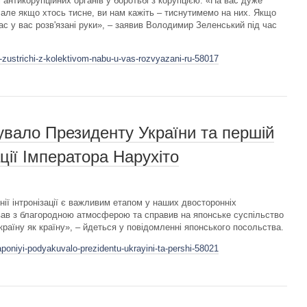
 антикорупційних органів у боротьбі з корупцією. «На вас дуже
 але якщо хтось тисне, ви нам кажіть – тиснутимемо на них. Якщо
с у вас розв'язані руки», – заявив Володимир Зеленський під час
-zustrichi-z-kolektivom-nabu-u-vas-rozvyazani-ru-58017
увало Президенту України та першій
ації Імператора Нарухіто
ії інтронізації є важливим етапом у наших двосторонніх
ював з благородною атмосферою та справив на японське суспільство
раїну як країну», – йдеться у повідомленні японського посольства.
poniyi-podyakuvalo-prezidentu-ukrayini-ta-pershi-58021