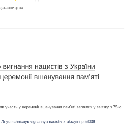
дставництво
ю вигнання нацистів з України
 церемонії вшанування пам'яті
 участь у церемонії вшанування пам'яті загиблих у зв'язку з 75-ю
75-yu-richniceyu-vignannya-nacistiv-z-ukrayini-p-58009