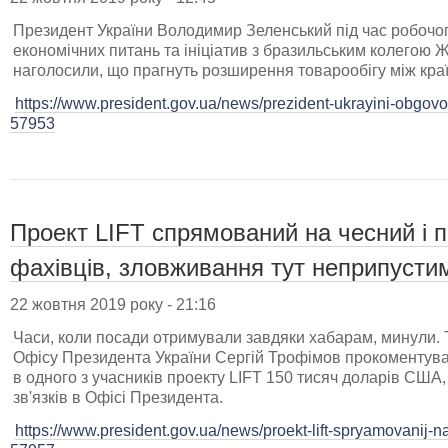
Президент України Володимир Зеленський під час робочого
економічних питань та ініціатив з бразильським колегою
наголосили, що прагнуть розширення товарообігу між кра
https://www.president.gov.ua/news/prezident-ukrayini-obgovor
57953
Проект LIFT спрямований на чесний і 
фахівців, зловживання тут неприпустим
22 жовтня 2019 року - 21:16
Часи, коли посади отримували завдяки хабарам, минули. 
Офісу Президента України Сергій Трофімов прокоментува
в одного з учасників проекту LIFT 150 тисяч доларів США
зв'язків в Офісі Президента.
https://www.president.gov.ua/news/proekt-lift-spryamovanij-na-