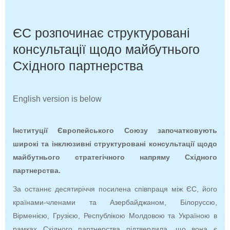
ЄС розпочинає структуровані
консультації щодо майбутнього
Східного партнерства
English version is below
Інституції Європейського Союзу започатковують
широкі та інклюзивні структуровані консультації щодо
майбутнього стратегічного напряму Східного
партнерства.
За останнє десятиріччя посилена співпраця між ЄС, його
країнами-членами та Азербайджаном, Білоруссю,
Вірменією, Грузією, Республікою Молдовою та Україною в
рамках Східного партнерства підтвердила, що вона є