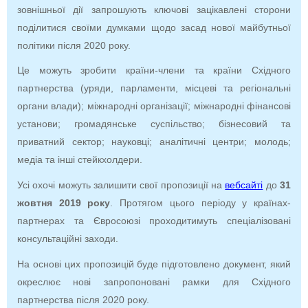
зовнішньої дії запрошують ключові зацікавлені сторони
поділитися своїми думками щодо засад нової майбутньої
політики після 2020 року.
Це можуть зробити країни-члени та країни Східного
партнерства (уряди, парламенти, місцеві та регіональні
органи влади); міжнародні організації; міжнародні фінансові
установи; громадянське суспільство; бізнесовий та
приватний сектор; науковці; аналітичні центри; молодь;
медіа та інші стейкхолдери.
Усі охочі можуть залишити свої пропозиції на
вебсайті
до
31
жовтня 2019 року
. Протягом цього періоду у країнах-
партнерах та Євросоюзі проходитимуть спеціалізовані
консультаційні заходи.
На основі цих пропозицій буде підготовлено документ, який
окреслює нові запропоновані рамки для Східного
партнерства після 2020 року.