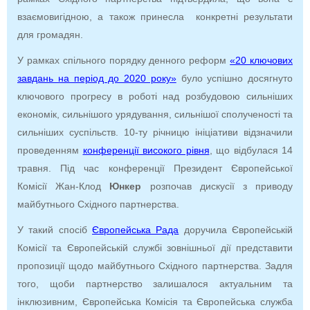
взаємовигідною, а також принесла конкретні результати
для громадян.
У рамках спільного порядку денного реформ
«20 ключових
завдань на період до 2020 року»
було успішно досягнуто
ключового прогресу в роботі над розбудовою
сильніших
економік, сильнішого
урядування, сильнішої сполученості та
сильніших суспільств. 10-ту річницю ініціативи відзначили
проведенням
конференції високого рівня
, що відбулася 14
травня. Під час конференції Президент Європейської
Комісії Жан-Клод
Юнкер
розпочав дискусії з приводу
майбутнього Східного партнерства.
У такий спосіб
Європейська Рада
доручила Європейській
Комісії та Європейській службі зовнішньої дії представити
пропозиції щодо майбутнього Східного партнерства. Задля
того, щоби партнерство залишалося актуальним та
інклюзивним, Європейська Комісія та Європейська служба