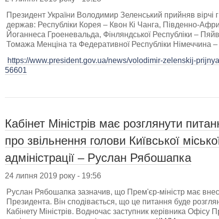
Президент України Володимир Зеленський прийняв вірчі г
держав: Республіки Корея – Квон Кі Чанга, Південно-Афри
Йоганнеса Гроеневальда, Фінляндської Республіки – Пяйв
Томажа Менціна та Федеративної Республіки Німеччина –
https://www.president.gov.ua/news/volodimir-zelenskij-prijnyav
56601
Кабінет Міністрів має розглянути пита
про звільнення голови Київської місько
адміністрації – Руслан Рябошапка
24 липня 2019 року - 19:56
Руслан Рябошапка зазначив, що Прем'єр-міністр має внес
Президента. Він сподівається, що це питання буде розгля
Кабінету Міністрів. Водночас заступник керівника Офісу 