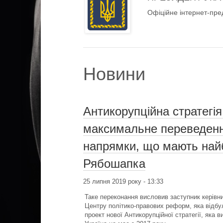
Офіційне інтернет-пре
Новини
Антикорупційна стратегі
максимальне переведенн
напрямки, що мають найб
Рябошапка
25 липня 2019 року - 13:33
Таке переконання висловив заступник керівн
Центру політико-правових реформ, яка відбул
проект нової Антикорупційної стратегії, яка 