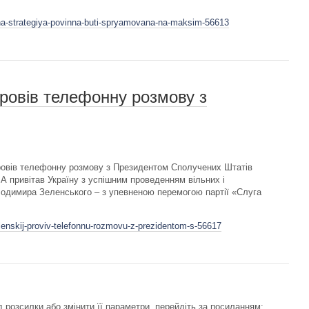
jna-strategiya-povinna-buti-spryamovana-na-maksim-56613
ровів телефонну розмову з
овів телефонну розмову з Президентом Сполучених Штатів
привітав Україну з успішним проведенням вільних і
лодимира Зеленського – з упевненою перемогою партії «Слуга
lenskij-proviv-telefonnu-rozmovu-z-prezidentom-s-56617
 розсилки або змінити її параметри, перейдіть за посиланням: