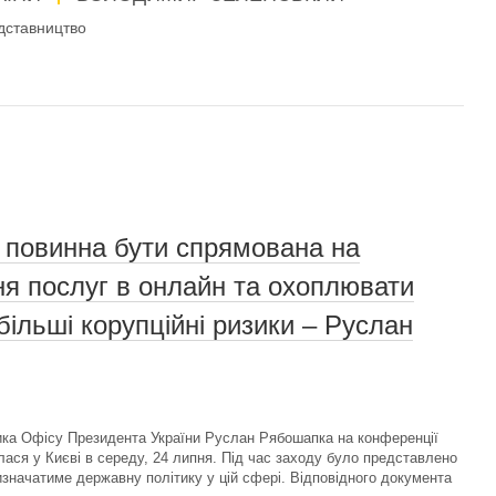
дставництво
я повинна бути спрямована на
я послуг в онлайн та охоплювати
ільші корупційні ризики – Руслан
ика Офісу Президента України Руслан Рябошапка на конференції
ася у Києві в середу, 24 липня. Під час заходу було представлено
визначатиме державну політику у цій сфері. Відповідного документа