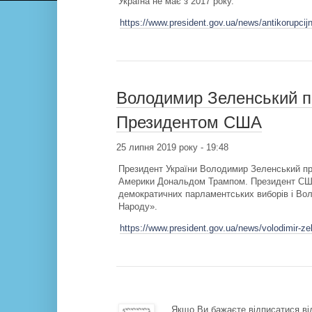
Україна не має з 2017 року.
https://www.president.gov.ua/news/antikorupci
Володимир Зеленський п
Президентом США
25 липня 2019 року - 19:48
Президент України Володимир Зеленський пр
Америки Дональдом Трампом. Президент США 
демократичних парламентських виборів і Во
Народу».
https://www.president.gov.ua/news/volodimir-ze
Якщо Ви бажаєте відписатися від