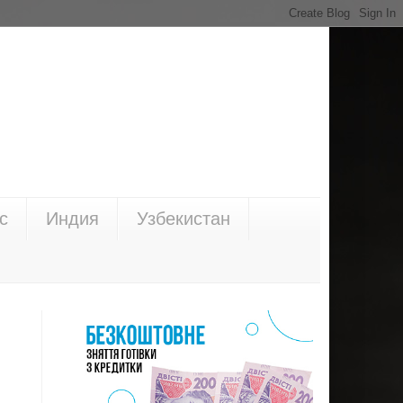
с
Индия
Узбекистан