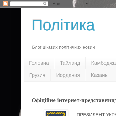
Політика
Блог цікавих політичних новин
Головна
Тайланд
Камбоджа
Грузия
Иордания
Казань
26.07.19
Офіційне інтернет-представниц
ПРЕЗИДЕНТ УКР