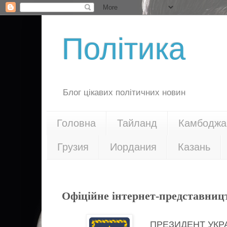
Політика
Блог цікавих політичних новин
Головна
Тайланд
Камбоджа
Грузия
Иордания
Казань
03.07.19
Офіційне інтернет-представниц
ПРЕЗИДЕНТ УКР