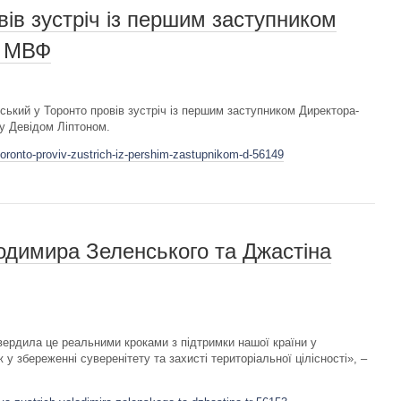
вів зустріч із першим заступником
а МВФ
ький у Торонто провів зустріч із першим заступником Директора-
у Девідом Ліптоном.
toronto-proviv-zustrich-iz-pershim-zastupnikom-d-56149
одимира Зеленського та Джастіна
вердила це реальними кроками з підтримки нашої країни у
ож у збереженні суверенітету та захисті територіальної цілісності», –