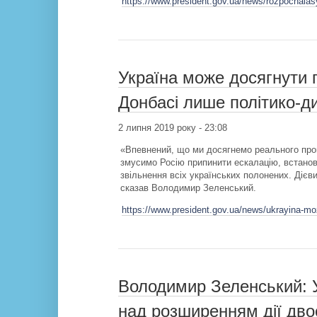
https://www.president.gov.ua/news/rozpochalasy
Україна може досягнути п
Донбасі лише політико-
2 липня 2019 року - 23:08
«Впевнений, що ми досягнемо реального прог
змусимо Росію припинити ескалацію, встанов
звільнення всіх українських полонених. Дієв
сказав Володимир Зеленський.
https://www.president.gov.ua/news/ukrayina-mo
Володимир Зеленський: 
над розширенням дії дво