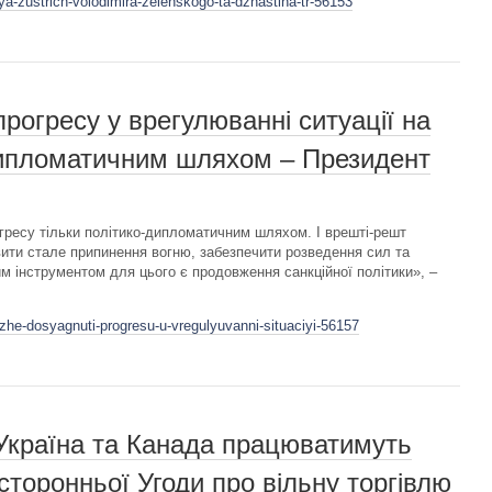
a-zustrich-volodimira-zelenskogo-ta-dzhastina-tr-56153
рогресу у врегулюванні ситуації на
дипломатичним шляхом – Президент
ресу тільки політико-дипломатичним шляхом. І врешті-решт
ити стале припинення вогню, забезпечити розведення сил та
им інструментом для цього є продовження санкційної політики», –
zhe-dosyagnuti-progresu-u-vregulyuvanni-situaciyi-56157
Україна та Канада працюватимуть
сторонньої Угоди про вільну торгівлю