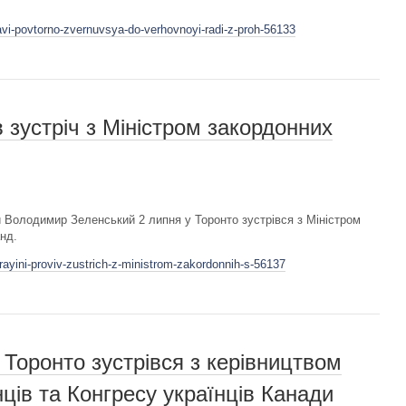
avi-povtorno-zvernuvsya-do-verhovnoyi-radi-z-proh-56133
 зустріч з Міністром закордонних
и Володимир Зеленський 2 липня у Торонто зустрівся з Міністром
нд.
rayini-proviv-zustrich-z-ministrom-zakordonnih-s-56137
Торонто зустрівся з керівництвом
нців та Конгресу українців Канади