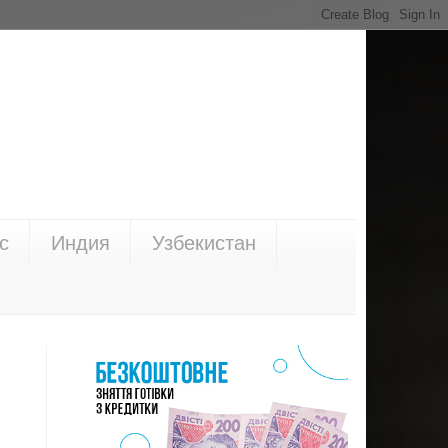
с
Индия
Узбекистан