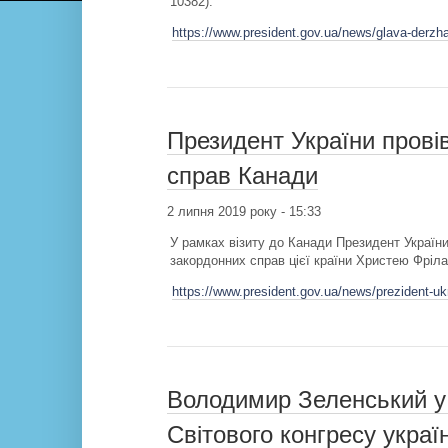
10382).
https://www.president.gov.ua/news/glava-derzh
Президент України провів
справ Канади
2 липня 2019 року - 15:33
У рамках візиту до Канади Президент Україн
закордонних справ цієї країни Христею Фріла
https://www.president.gov.ua/news/prezident-uk
Володимир Зеленський у 
Світового конгресу украї