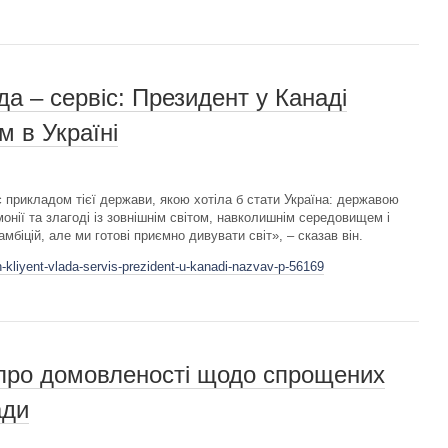
да – сервіс: Президент у Канаді
м в Україні
прикладом тієї держави, якою хотіла б стати Україна: державою
нії та злагоді із зовнішнім світом, навколишнім середовищем і
біцій, але ми готові приємно дивувати світ», – сказав він.
kliyent-vlada-servis-prezident-u-kanadi-nazvav-p-56169
 про домовленості щодо спрощених
ади