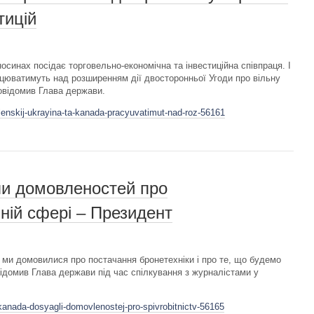
тицій
осинах посідає торговельно-економічна та інвестиційна співпраця. І
рацюватимуть над розширенням дії двосторонньої Угоди про вільну
повідомив Глава держави.
lenskij-ukrayina-ta-kanada-pracyuvatimut-nad-roz-56161
ли домовленостей про
нній сфері – Президент
 ми домовилися про постачання бронетехніки і про те, що будемо
овідомив Глава держави під час спілкування з журналістами у
kanada-dosyagli-domovlenostej-pro-spivrobitnictv-56165