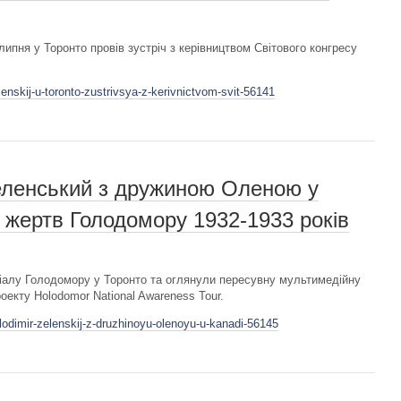
пня у Торонто провів зустріч з керівництвом Світового конгресу
enskij-u-toronto-zustrivsya-z-kerivnictvom-svit-56141
ленський з дружиною Оленою у
 жертв Голодомору 1932-1933 років
іалу Голодомору у Торонто та оглянули пересувну мультимедійну
оекту Holodomor National Awareness Tour.
lodimir-zelenskij-z-druzhinoyu-olenoyu-u-kanadi-56145