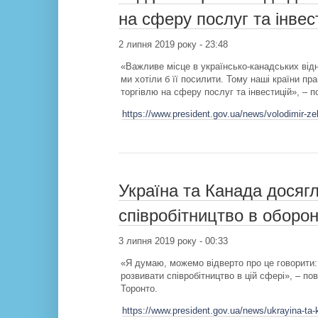
на сферу послуг та інвес
2 липня 2019 року - 23:48
«Важливе місце в українсько-канадських відн
ми хотіли б її посилити. Тому наші країни п
торгівлю на сферу послуг та інвестицій», – 
https://www.president.gov.ua/news/volodimir-ze
Україна та Канада досяг
співробітництво в оборо
3 липня 2019 року - 00:33
«Я думаю, можемо відверто про це говорити:
розвивати співробітництво в цій сфері», – п
Торонто.
https://www.president.gov.ua/news/ukrayina-ta-