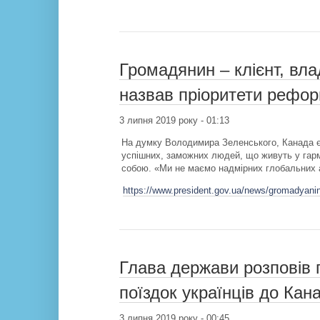
Громадянин – клієнт, вла
назвав пріоритети рефор
3 липня 2019 року - 01:13
На думку Володимира Зеленського, Канада є 
успішних, заможних людей, що живуть у гармо
собою. «Ми не маємо надмірних глобальних ам
https://www.president.gov.ua/news/gromadyanin-
Глава держави розповів
поїздок українців до Кан
3 липня 2019 року - 00:45