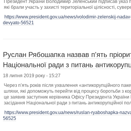
Президент України Володимир Зеленський підписав указ 
які брали участь у захисті територіальної цілісності, сувер
https://www.president.gov.ua/news/volodimir-zelenskij-nada
devyato-56521
Руслан Рябошапка назвав п'ять пріорит
Національної ради з питань антикорупц
18 липня 2019 року - 15:27
Через п'ять років після ухвалення «антикорупційного пак
шляхи, які допоможуть перейти від процесу боротьби з к
це заявив заступник керівника Офісу Президента України
засідання Національної ради з питань антикорупційної пол
https://www.president.gov.ua/news/ruslan-ryaboshapka-nazvav-
56525