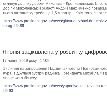
оглянув ділянку дороги Миколаїв – Кропивницький. В. о.
доріг у Миколаївській області Андрій Максименко повідо
цього автошляху треба ще 1,5 млрд грн. Крім того, є потр
https://www.president.gov.ua/news/glava-derzhavi-doruchiv-v
dorog-56489
Японія зацікавлена у розвитку цифрово
17 липня 2019 року - 17:08
17 липня на запрошення Надзвичайного та Повноважного п
Кураі відбулася зустріч радника Президента Михайла Фе
японського бізнесу.
https://www.president.gov.ua/news/yaponiya-zacikavlena-u-roz
56493