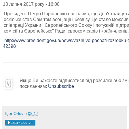
13 липня 2017 року - 16:08
Президент Петро Порошенко відзначив, що Дев'ятнадцяти
оскільки став Самітом асоціації і безвізу. Це стало можли
співпраці України і Європейського Союзу і потужній підт
комісії та Європейської Ради, єврокомісарів і країн-членів.
http://www.president.gov.ua/news/vazhlivo-pochati-rozrobku
42398
Якщо Ви бажаєте відписатися від розсилки або змін
посиланням:
Unsubscribe
Igor Orlov
о
09:17
Надати доступ