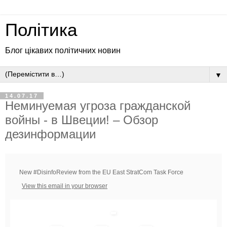
Політика
Блог цікавих політичних новин
▼
14.07.17
Неминуемая угроза гражданской
войны - в Швеции! – Обзор
дезинформации
New #DisinfoReview from the EU East StratCom Task Force
View this email in your browser