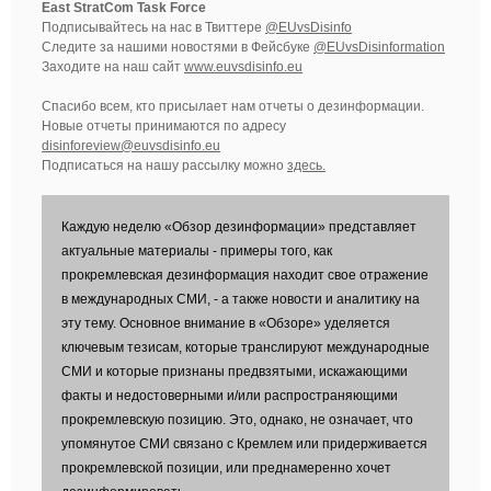
East StratCom Task Force
Подписывайтесь на нас в Твиттере
@EUvsDisinfo
Следите за нашими новостями в Фейсбуке
@EUvsDisinformation
Заходите на наш сайт
www.euvsdisinfo.eu
Спасибо всем, кто присылает нам отчеты о дезинформации.
Новые отчеты принимаются по адресу
disinforeview@euvsdisinfo.eu
Подписаться на нашу рассылку можно
здесь.
Каждую неделю «Обзор дезинформации» представляет
актуальные материалы - примеры того, как
прокремлевская дезинформация находит свое отражение
в международных СМИ, - а также новости и аналитику на
эту тему. Основное внимание в «Обзоре» уделяется
ключевым тезисам, которые транслируют международные
СМИ и которые признаны предвзятыми, искажающими
факты и недостоверными и/или распространяющими
прокремлевскую позицию. Это, однако, не означает, что
упомянутое СМИ связано с Кремлем или придерживается
прокремлевской позиции, или преднамеренно хочет