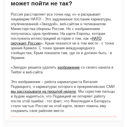
может пойти не так?
Россия расставляет все точки над «i» и раскрывает
лицемерие НАТО! - Это задуманное послание карикатуры,
опубликованной «Звездой», веб-сайтом и телеканалом
Министерства обороны России. Но с изображением
получилась одна проблема: На карте Европы, которая
послужила иллюстрацией истории о том, как «
НАТО
окружает Россию
», Крым оказался не в том месте - с точки
зрения Кремля. С точки зрения международного
сообщества, Крым показали там, где он и должен быть - в
Украине.
«Звезда» решила удалить
изображение
со своего канала в
Twitter и веб-сайта.
Это изображение – работа карикатуриста Виталия
Подвицкого, о карикатурах которого в прокремлевских СМИ
мы рассказывали на прошлой неделе
. Мы скрестим пальцы
и будем надеяться, что Подвицкий не потеряет работу
после этой ошибки - тот факт, что Финляндия и Беларусь
стали частью России на этой карте, может помочь ему
сохранить свое рабочее место.