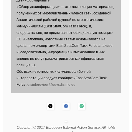
дезинформировать.
«Обзор дезинформации» — это компиляция материалов,
полученных от многочисленных членов сети, созданной
Аналитической рабочей группой по стратегическим
коммуникациям (East StratCom Task Force), и,
следовательно, не представляет официальную позицию
ЕС. Аналогично, новостные статьи основываются на
сделанном экспертами East StratCom Task Force анализе,
и, следовательно, информация и высказанное в них
мнение не могут рассматриваться как официальная
позиция ЕС.
Обо всех неточностях и случаях ошибочной
интерпретации следует сообщать East StratCom Task
Force:
disinforeview@euvsdisinfo.eu
Copyright © 2017 European External Action Service, All rights