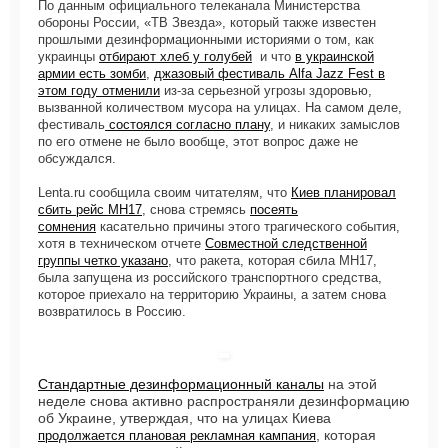
По данным официального телеканала Министерства
обороны России, «ТВ Звезда», который также известен
прошлыми дезинформационными историями о том, как
украинцы
отбирают хлеб у голубей
и что
в украинской
армии есть зомби
,
джазовый фестиваль Alfa Jazz Fest в
этом году отменили
из-за серьезной угрозы здоровью,
вызванной количеством мусора на улицах. На самом деле,
фестиваль
состоялся согласно плану
, и никаких замыслов
по его отмене не было вообще, этот вопрос даже не
обсуждался.
Lenta.ru сообщила своим читателям, что
Киев планировал
сбить рейс MH17
, снова стремясь
посеять
сомнения
касательно причины этого трагического события,
хотя в техническом отчете
Совместной следственной
группы четко указано
, что ракета, которая сбила MH17,
была запущена из российского транспортного средства,
которое приехало на территорию Украины, а затем снова
возвратилось в Россию.
Стандартные дезинформационный каналы
на этой
неделе снова активно распространяли дезинформацию
об Украине, утверждая, что на улицах Киева
, которая
продолжается плановая рекламная кампания