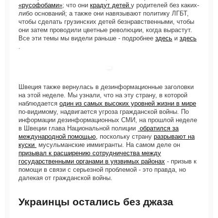
«русофобами»
; что они
крадут детей
у родителей без каких-
либо оснований; а также они навязывают политику ЛГБТ,
чтобы сделать грузинских детей безнравственными, чтобы
они затем проводили цветные революции, когда вырастут.
Все эти темы мы видели раньше - подробнее
здесь
и
здесь
.
Швеция также вернулась в дезинформационные заголовки
на этой неделе. Мы узнали, что на эту страну, в которой
наблюдается
один из самых высоких уровней жизни в мире
по-видимому, надвигается угроза гражданской войны. По
информации дезинформационных СМИ, на прошлой неделе
в Швеции глава Национальной полиции
обратился за
международной помощью,
поскольку страну
разрывают на
куски
мусульманские иммигранты. На самом деле он
призывал к расширению сотрудничества между
государственными органами в уязвимых районах
- призыв к
помощи в связи с серьезной проблемой - это правда, но
далекая от гражданской войны.
Украинцы остались без джаза