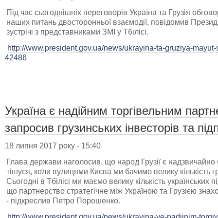
Під час сьогоднішніх переговорів Україна та Грузія обго
наших питань двосторонньої взаємодії, повідомив Прези
зустрічі з представниками ЗМІ у Тбілісі.
http://www.president.gov.ua/news/ukrayina-ta-gruziya-mayut-
42486
Україна є надійним торгівельним парт
запросив грузинських інвесторів та під
18 липня 2017 року - 15:40
Глава держави наголосив, що народ Грузії є надзвичайно 
тішуся, коли вулицями Києва ми бачимо велику кількість гр
Сьогодні в Тбілісі ми маємо велику кількість українських п
що партнерство стратегічне між Україною та Грузією знах
- підкреслив Петро Порошенко.
http://www.president.gov.ua/news/ukrayina-ye-nadijnim-torgi