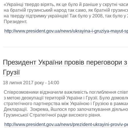
«Українці твердо вірять, як це було й раніше у скрутні ча
на братній грузинський народ так само, як братній грузи
на тверду підтримку українців! Так було у 2008, так було у 2
Президент.
http://www.president.gov.ua/news/ukrayina-i-gruziya-mayut-s
Президент України провів переговори з
Грузії
18 липня 2017 року - 14:00
Співрозмовники відзначили важливість поглиблення співп
з метою деокупації територій України і Грузії. Було домовл
стратегічного партнерства між Україною і Грузією в рамках
Декларації. Зокрема, йшлося про започаткування діяльнос
Грузинської Стратегічної ради високого рівня.
http://www.president.gov.ua/news/prezident-ukrayini-proviv-