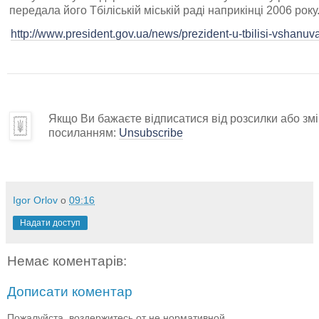
передала його Тбіліській міській раді наприкінці 2006 року
http://www.president.gov.ua/news/prezident-u-tbilisi-vshan
Якщо Ви бажаєте відписатися від розсилки або змін
посиланням:
Unsubscribe
Igor Orlov
о
09:16
Надати доступ
Немає коментарів:
Дописати коментар
Пожалуйста, воздержитесь от не нормативной