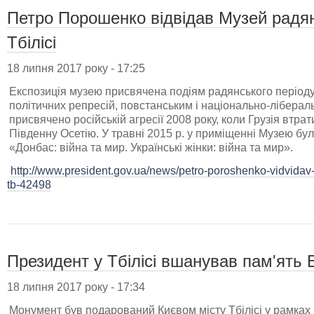
Петро Порошенко відвідав Музей радянс
Тбілісі
18 липня 2017 року - 17:25
Експозиція музею присвячена подіям радянського періоду 
політичних репресій, повстанським і національно-ліберал
присвячено російській агресії 2008 року, коли Грузія втрати
Південну Осетію. У травні 2015 р. у приміщенні Музею бу
«Донбас: війна та мир. Українські жінки: війна та мир».
http://www.president.gov.ua/news/petro-poroshenko-vidvidav
tb-42498
Президент у Тбілісі вшанував пам'ять 
18 липня 2017 року - 17:34
Монумент був подарований Києвом місту Тбілісі у рамках р