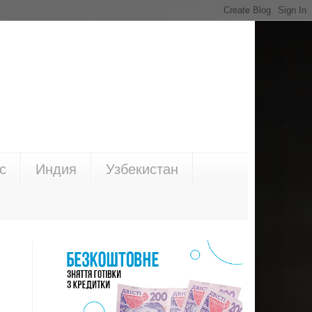
с
Индия
Узбекистан