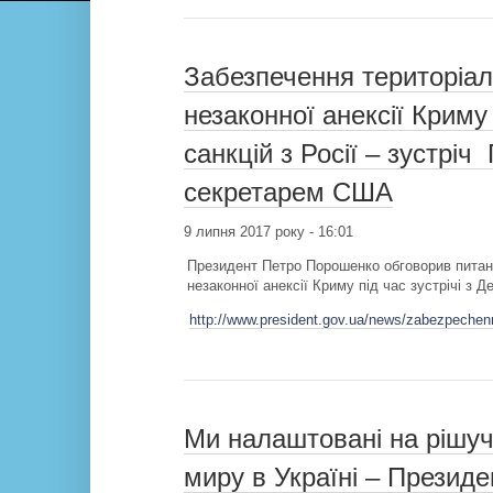
Забезпечення територіаль
незаконної анексії Крим
санкцій з Росії – зустрі
секретарем США
9 липня 2017 року - 16:01
Президент Петро Порошенко обговорив питанн
незаконної анексії Криму під час зустрічі 
http://www.president.gov.ua/news/zabezpechennya
Ми налаштовані на рішуч
миру в Україні – Презид