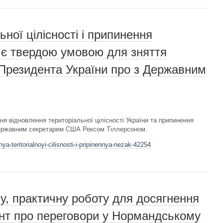
ної цілісності і припинення
у є твердою умовою для зняття
ч Президента України про з Державним
я відновлення територіальної цілісності України та припинення
з Державним секретарем США Рексом Тіллерсоном.
-teritorialnoyi-cilisnosti-i-pripinennya-nezak-42254
у, практичну роботу для досягнення
ент про переговори у Нормандському