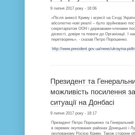
9 липня 2017 року - 18:06
«Після анексії Криму і агресії на Сході Укра
абсолютно нові реалії – було зруйновано по
секретаріатом ООН і державами-членами пост
дієвості, довіри та поваги до Організації. І 
перетворень», - сказав Петро Порошенко.
http://www.president.gov.ua/news/ukrayina-pidt
Президент та Генеральн
можливість посилення за
ситуації на Донбасі
9 липня 2017 року - 18:17
Президент Петро Порошенко та Генеральний с
в окремих окупованих районах Донецької і Л
окупованому Росією Криму. Також сторони об