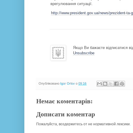
врегулювання ситуації.
http://www.president.gov.ua/news/prezident-ta-g
Якщо Ви бажаєте відписатися від
Unsubscribe
Опубліковано
Igor Orlov
о
09:16
Немає коментарів:
Дописати коментар
Пожалуйста, воздержитесь от не нормативной лексики.