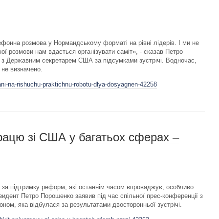
ефонна розмова у Нормандському форматі на рівні лідерів. І ми не
ї розмови нам вдасться організувати саміт», - сказав Петро
ї з Державним секретарем США за підсумками зустрічі. Водночас,
 не визначено.
ani-na-rishuchu-praktichnu-robotu-dlya-dosyagnen-42258
рацю зі США у багатьох сферах –
за підтримку реформ, які останнім часом впроваджує, особливо
зидент Петро Порошенко заявив під час спільної прес-конференції з
ом, яка відбулася за результатами двосторонньої зустрічі.