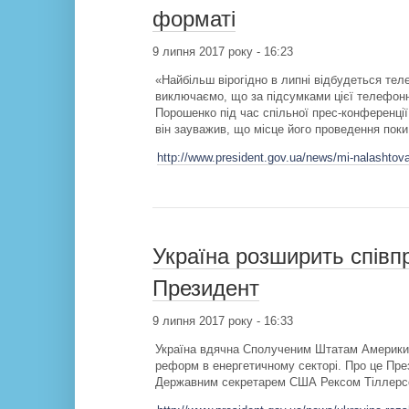
форматі
9 липня 2017 року - 16:23
«Найбільш вірогідно в липні відбудеться тел
виключаємо, що за підсумками цієї телефонно
Порошенко під час спільної прес-конференці
він зауважив, що місце його проведення поки
http://www.president.gov.ua/news/mi-nalashtov
Україна розширить співп
Президент
9 липня 2017 року - 16:33
Україна вдячна Сполученим Штатам Америки 
реформ в енергетичному секторі. Про це Пре
Державним секретарем США Рексом Тіллерсон