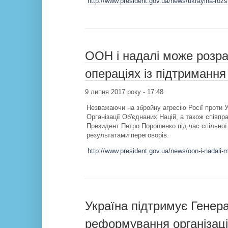
http://www.president.gov.ua/news/ukrayina-rozsh
ООН і надалі може розра
операціях із підтримання
9 липня 2017 року - 17:48
Незважаючи на збройну агресію Росії проти 
Організації Об'єднаних Націй, а також співп
Президент Петро Порошенко під час спільної
результатами переговорів.
http://www.president.gov.ua/news/oon-i-nadali-
Україна підтримує Генер
реформування організаці