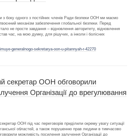
їни з боку одного з постійних членів Ради безпеки ООН ми маємо
ствоєнний механізм забезпечення глобальної безпеки. Перед
ало не просте завдання – відновлення авторитету, відновлення
настав час, на мою думку, для рішучих, а інколи і болісних
rimuye-generalnogo-sekretarya-oon-u-pitannyah-r-42270
ий секретар ООН обговорили
лучення Організації до врегулювання
екретар ООН під час переговорів приділили окрему увагу ситуації
уганської областей, а також порушенню прав людини в тимчасово
говорили можливість посилення залучення Організації до