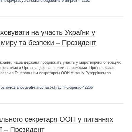
irit-spivpracyu-zi-ssha-u-bagatoh-sferah-prezi-42262
ховувати на участь України у
 миру та безпеки – Президент
України, наша держава продовжить участь у миротворчих операціях
рацюватиме з Організацією за іншими напрямками. Про це сказав
 заяви з Генеральним секретарем ООН Антоніу Гутеррішем за
mozhe-rozrahovuvati-na-uchast-ukrayini-u-operac-42266
ального секретаря ООН у питаннях
ї – Президент