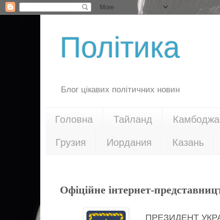
Політика
Блог цікавих політичних новин
Головна
Тайланд
Камбоджа
Грузия
Иордания
Казань
10.07.17
Офіційне інтернет-представниц
ПРЕЗИДЕНТ УКР