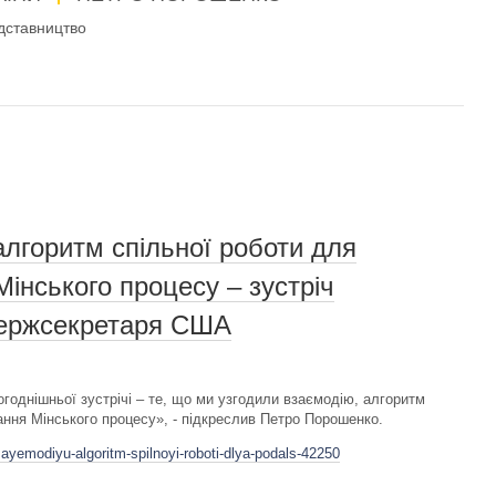
дставництво
алгоритм спільної роботи для
інського процесу – зустріч
Держсекретаря США
огоднішньої зустрічі – те, що ми узгодили взаємодію, алгоритм
ання Мінського процесу», - підкреслив Петро Порошенко.
zayemodiyu-algoritm-spilnoyi-roboti-dlya-podals-42250