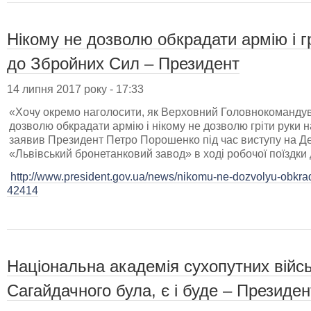
Нікому не дозволю обкрадати армію і г
до Збройних Сил – Президент
14 липня 2017 року - 17:33
«Хочу окремо наголосити, як Верховний Головнокомандува
дозволю обкрадати армію і нікому не дозволю гріти руки н
заявив Президент Петро Порошенко під час виступу на Д
«Львівський бронетанковий завод» в ході робочої поїздки д
http://www.president.gov.ua/news/nikomu-ne-dozvolyu-obkradat
42414
Національна академія сухопутних війсь
Сагайдачного була, є і буде – Президен