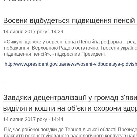
Восени відбудеться підвищення пенсій
14 липня 2017 року - 14:29
«Очікую, що уже у вересні вона (Пенсійна реформа – ред.
побажання, Верховною Радою остаточно. І восени українс
підвищення пенсій», - підкреслив Президент.
http://www.president.gov.ua/news/voseni-vidbudetsya-pidvis
Завдяки децентралізації у громад з'яв
виділяти кошти на об'єкти охорони здо
14 липня 2017 року - 14:44
Під час робочої поїздки до Тернопільської області Прези
відкритті реконструйованого радіологічного корпусу з на