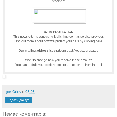
reserved
.
DATA PROTECTION
This newsletter is sent using
Mailchimp.com
as service provider.
Find out more about how we protect your data by
clicking here
.
Our mailing address is:
stratcom-east@eeas.europa.eu
Want to change how you receive these emails?
You can
update your preferences
or
unsubscribe from this list
Igor Orlov
о
08:03
Надати доступ
Немає коментарів: