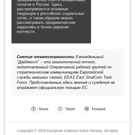
голосов в России. Здесь
рассматриваются основные
тенденции в российских социальных
сетях, и таким образом можно
рассматривать прокремлевские
нарративы в более широком
контексте.
Снятие ответственности:
Еженедельный
"Дайджест" – это аналитический отчет,
подготовленный Оперативной рабочей группой по
стратегическим коммуникациям Европейской
службы внешних связей, EEAS East StratCom Task
Force. Представленные здесь мнения и суждения не
отражают официальную позицию ЕС.
Share
Tweet
Forward
Copyright © 2016 European External Action Service, All rights