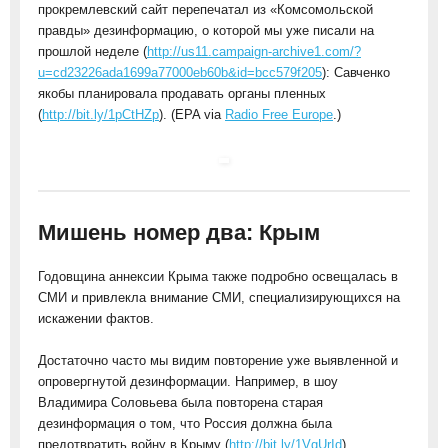
прокремлевский сайт перепечатал из «Комсомольской
правды» дезинформацию, о которой мы уже писали на
прошлой неделе (
http://us11.campaign-archive1.com/?
u=cd23226ada1699a77000eb60b&id=bcc579f205
): Савченко
якобы планировала продавать органы пленных
(
http://bit.ly/1pCtHZp
). (EPA via
Radio Free Europe
.)
Мишень номер два: Крым
Годовщина аннексии Крыма также подробно освещалась в
СМИ и привлекла внимание СМИ, специализирующихся на
искажении фактов.
Достаточно часто мы видим повторение уже выявленной и
опровергнутой дезинформации. Например, в шоу
Владимира Соловьева была повторена старая
дезинформация о том, что Россия должна была
предотвратить войну в Крыму (
http://bit.ly/1VqUrId
).