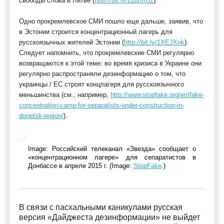
свободы слова в Литве (
http://bit.ly/22qmIUz
).
Одно прокремлевское СМИ пошло еще дальше, заявив, что
в Эстонии строится концентрационный лагерь для
русскоязычных жителей Эстонии (
http://bit.ly/1XEJXnk
).
Следует напомнить, что прокремлевские СМИ регулярно
возвращаются к этой теме: во время кризиса в Украине они
регулярно распространяли дезинформацию о том, что
украинцы / ЕС строят концлагеря для русскоязычного
меньшинства (см., например,
http://www.stopfake.org/en/fake-
concentration-camp-for-separatists-under-construction-in-
donetsk-region/
).
Image: Российский телеканал «Звезда» сообщает о
«концентрационном лагере» для сепаратистов в
Донбассе в апреле 2015 г. (Image:
StopFake
.)
В связи с пасхальными каникулами русская
версия «Дайджеста дезинформации» не выйдет