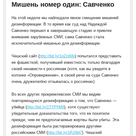
Мишень номер один: Савченко
На этой неделе мы наблюдали явное смещение мишеней
дезинформации. В то время как суд над Надеждой
Савченко перешел в завершающую стадию и привлек
внимание зарубежных СМИ, сама Савченко стала
исключительной мишенью для дезинформации.
Чешский сайт (
http://bit.ly/1nZnIMp
) попытался представить
ее фашисткой, получившей известность только благодаря
своей ненависти к россиянам (хотя, как вы увидите в
колонке «Опровержение», в своей речи на суде Савченко
очень дружелюбно отзывалась о россиянах).
Во всех других прокремлевских СМИ мы видим
повторяющуюся дезинформацию о том, что Савченко —
убийца (
http://bit.ly/1TYPHtM
), хотя существуют
убедительные доказательства того, что ее похитили
прежде, чем ее предполагаемые жертвы были убиты. Эта
дезинформация была растиражирована другими
российскими СМИ (
http://bit.ly/1RJi9d7
). Чешский