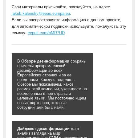
Свои материалы присылайте, пожалуйста, на адрес
jakub.kalensky@eeas.europa.eu
.
Если вы распространяете информацию о данном проекте,
для автоматической подписки используйте, пожалуйста, эту
ссылку:
eepurl.com/bMR7UD
В
Обзоре дезинформации
собраны
примеры прокремлевской
дезинформации во всех
Европейских странах и за ее
пределами. Каждую неделю в
Обзоре мы показываем, каков
размах этой кампании, указываем на
вовлеченные в нее страны и
целевые языки. Мы постоянно ищем
новых партнеров, которые
сотрудничали бы с нами.
Дайджест дезинформации
дает
анализ взгляда на мир
прокремлевских СМИ и независимых