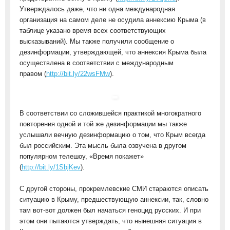
Утверждалось даже, что ни одна международная
организация на самом деле не осудила аннексию Крыма (в
таблице указано время всех соответствующих
высказываний). Мы также получили сообщение о
дезинформации, утверждающей, что аннексия Крыма была
осуществлена в соответствии с международным
правом (
http://bit.ly/22wsFMw
).
В соответствии со сложившейся практикой многократного
повторения одной и той же дезинформации мы также
услышали вечную дезинформацию о том, что Крым всегда
был российским. Эта мысль была озвучена в другом
популярном телешоу, «Время покажет»
(
http://bit.ly/1SbjKev
).
С другой стороны, прокремлевские СМИ стараются описать
ситуацию в Крыму, предшествующую аннексии, так, словно
там вот-вот должен был начаться геноцид русских. И при
этом они пытаются утверждать, что нынешняя ситуация в