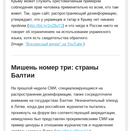
Крыму может служить хрестоматийным примером
соблюдения прав человека применительно ко всем, кто там
живет. Так, один сайт, распространяющий дезинформацию,
утверждает, что у украинцев и татар в Крыму нет никаких
проблем (
http://bit.ly/1nZ8uY2
) и что нигде в России никто не
говорит об ограничениях на использование украинского
языка, хотя есть свидетельства обратного.
(Image:
"Воскресный вечер" на YouTube
.)
Мишень номер три: страны
Балтии
На прошлой неделе СМИ, специализирующиеся на
распространении дезинформации, также сосредоточили
внимание на государствах Балтии. Незначительный эпизод
в Литве, когда два российских журналиста пытались
проникнуть на форум без соответствующей аккредитации,
немедленно был представлен прокремлевскими СМИ как
пример цензуры в отношении журналистов и подавления