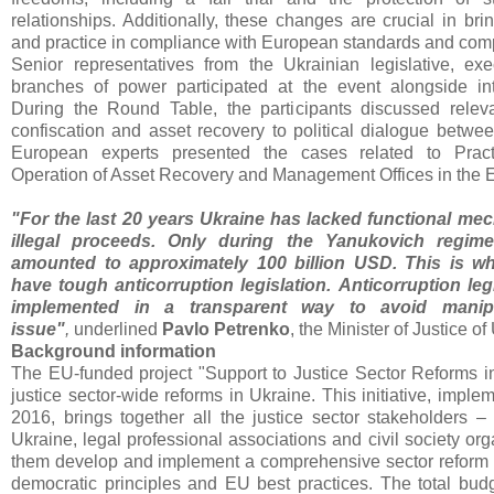
relationships. Additionally, these changes are crucial in br
and practice in compliance with European standards and comp
Senior representatives from the Ukrainian legislative, exe
branches of power participated at the event alongside int
During the Round Table, the participants discussed releva
confiscation and asset recovery to political dialogue betw
European experts presented the cases related to Pract
Operation of Asset Recovery and Management Offices in the
"For the last 20 years Ukraine has lacked functional me
illegal proceeds. Only during the Yanukovich regime
amounted to approximately 100 billion USD. This is w
have tough anticorruption legislation.
Аnticorruption leg
implemented in a transparent way to avoid manipu
issue"
,
underlined
Pavlo Petrenko
, the Minister of Justice of
Background information
The EU-funded project "Support to Justice Sector Reforms i
justice sector-wide reforms in Ukraine. This initiative, impl
2016, brings together all the justice sector stakeholders 
Ukraine, legal professional associations and civil society org
them develop and implement a comprehensive sector reform st
democratic principles and EU best practices. The total budge