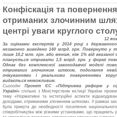
Конфіскація та повернення
отриманих злочинним шля
центрі уваги круглого стол
12 жов
За оцінками експертів у 2014 році з державно
незаконно виведено 140 млрд. грн. Повернуто у т
лише 10,2 млн. грн. або менше, ніж 1% від вказаної 
планується отримати 1,5 млрд. грн. у формі пове
Однак без комплексної законодавчої моделі пове
отриманих злочинним шляхом, подолання невід
очікуваннями і реальними поверненнями коруп
видається неможливим.
Сьогодні
Проект ЄС «Підтримка реформ у сф
Україні»
спільно з
Міністерством юстиції України
провел
тему
«Нормативні та інституційні аспекти відшкодува
доходами, отриманими злочинним шляхом». У рамках зах
була прикута до необхідності посилення національног
співробітництва між різними установами, що працюють у