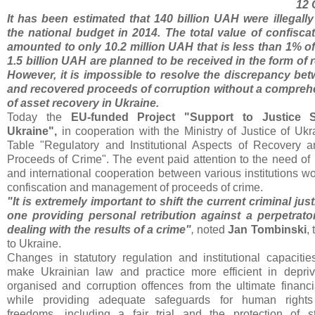
12 
It has been estimated that 140 billion UAH were illegal
the national budget in 2014.
The total value of confisca
amounted to only 10.2 million UAH that is less than 1% of
1.5 billion UAH are planned to be received in the form of
However, it is impossible to resolve the discrepancy be
and recovered proceeds of corruption without a compreh
of asset recovery in Ukraine.
Today the
EU-funded Project "Support to Justice 
Ukraine",
in cooperation
with the Ministry of Justice of Ukr
Table "Regulatory and Institutional Aspects of Recovery
Proceeds of Crime".
The event paid attention to the need of
and international cooperation between various institutions wo
confiscation and management of proceeds of crime.
"It is extremely important to shift the current criminal jus
one providing personal retribution against a perpetrat
dealing with the results of a crime"
,
noted
Jan Tombinski
,
to Ukraine.
Changes in statutory regulation and institutional capaciti
make Ukrainian law and practice more efficient in deprivi
organised and corruption offences from the ultimate financia
while providing adequate safeguards for human right
freedoms, including a fair trial and the protection of st