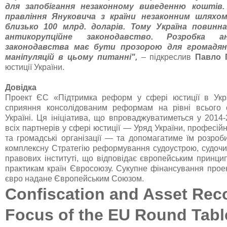
для запобігання незаконному виведенню коштів. 
правління Януковича з країни незаконним шляхо
близько 100 млрд. доларів. Тому Україна повин
антикорупційне законодавство. Розробка ан
законодавства має бути прозорою для громадян
маніпуляцій в цьому питанні",
– підкреслив
Павло 
юстиції України.
Довідка
Проект ЄС «Підтримка реформ у сфері юстиції в Укра
сприяння консолідованим реформам на рівні всього с
Україні. Ця ініціатива, що впроваджуватиметься у 2014-
всіх партнерів у сфері юстиції — Уряд України, професійні
та громадські організації — та допомагатиме їм розроб
комплексну Стратегію реформування судоустрою, судочи
правових інституті, що відповідає європейським принц
практикам країн Євросоюзу. Сукупне фінансування проек
євро надане Європейським Союзом.
Confiscation and Asset Rec
Focus of the EU Round Tabl