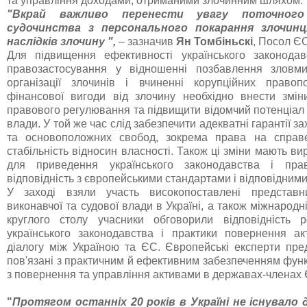
та управління доходами, отриманими злочинним шляхом.
"
Вкрай важливо перенести увагу поточного 
судочинства з персонального покарання злочин
наслідків злочину
"
,
– зазначив
Ян Томбіньскі
, Посол ЄС
Для підвищення ефективності українського законодав
правозастосування у відношенні позбавлення зловми
організації злочинів і вчиненні корупційних правоп
фінансової вигоди від злочину необхідно внести змі
правового регулювання та підвищити відомчий потенціал
влади. У той же час слід забезпечити адекватні гарантії з
та основоположних свобод, зокрема права на справ
стабільність відносин власності. Також ці зміни мають в
для приведення українського законодавства і пра
відповідність з європейськими стандартами і відповідним
У заході взяли участь високопоставлені представни
виконавчої та судової влади в Україні, а також міжнародні
круглого столу учасники обговорили відповідність 
українського законодавства і практики повернення ак
діалогу між Україною та ЄС. Європейські експерти пре
пов'язані з практичним й ефективним забезпеченням фун
з повернення та управління активами в державах-членах 
"
Протягом останніх 20 років в Україні не існувало 