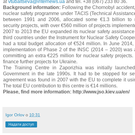
at
vtubaltseva@internews.ua
and tel. +38 (067) 233 80 36.
Background information:
Following the Chornobyl accident
nuclear safety programme under TACIS (Technical Assistance
between 1991 and 2006, allocated some €1.3 billion to 
security projects, with over €560 million of projects implemen
2007 to 2013 the EU expanded its nuclear safety assistance
third countries under the Instrument for Nuclear Safety Coop
had a total budget allocation of €524 million. In June 2014, 
implementation of Phase 2 of the INSC (2014 – 2020) was a
committing an extra €225 million for nuclear safety projects
finance further projects for Ukraine.
The Training Centre in Zaporizhia was initially launche
Government in the late 1990s. It had to be stopped for se
agreement was found in 2007 with the EU to complete it us
The total EU contribution to this centre is €14 millions.
Please, find more information: http://www.jso.kiev.ua/en/
Igor Orlov
о
10:31
Надати доступ