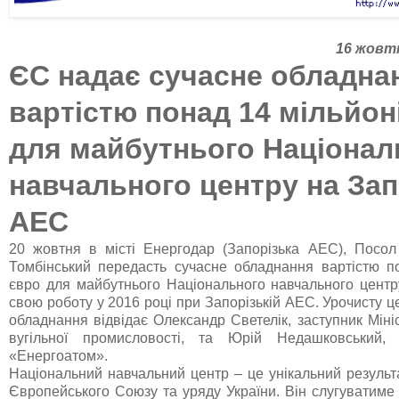
16
жовт
ЄС надає сучасне обладна
вартістю понад 14 мільйон
для майбутнього Націонал
навчального центру
на
Зап
АЕС
20 жовтня в місті Енергодар (Запорізька АЕС), Посо
Томбінський передасть сучасне обладнання вартістю п
євро для майбутнього Національного навчального центр
свою роботу у 2016 році при Запорізькій АЕС. Урочисту 
обладнання відвідає Олександр Светелік, заступник Міні
вугільної промисловості, та Юрій Недашковський,
«Енергоатом».
Національний навчальний центр – це унікальний результ
Європейського Союзу та уряду України. Він слугуватим