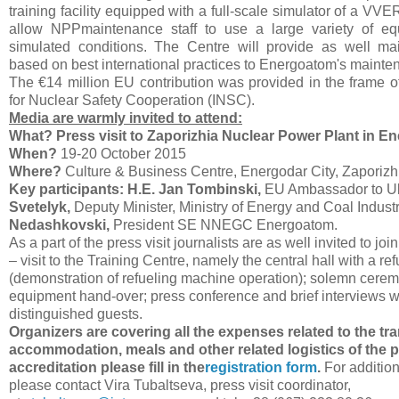
training facility equipped with a full-scale simulator of a VVER 
allow NPPmaintenance staff to use a large variety of e
simulated conditions. The Centre will provide as well mai
based on best international practices to Energoatom's mainte
The €14 million EU contribution was provided in the frame o
for Nuclear Safety Cooperation (INSC).
Media are warmly invited to attend:
What? Press visit to Zaporizhia Nuclear Power Plant in E
When?
19-20 October 2015
Where?
Culture & Business Centre, Energodar City, Zaporizh
Key participants: H.E. Jan Tombinski,
EU Ambassador to Uk
Svetelyk,
Deputy Minister, Ministry of Energy and Coal Indust
Nedashkovski,
President SE NNEGC Energoatom.
As a part of the press visit journalists are as well invited to join
– visit to the Training Centre, namely the central hall with a r
(demonstration of refueling machine operation); solemn cerem
equipment hand-over; press conference and brief interviews w
distinguished guests.
Organizers are covering all the expenses related to the tra
accommodation, meals and other related logistics of the pr
accreditation please fill in the
registration form
.
For addition
please contact Vira Tubaltseva, press visit coordinator,