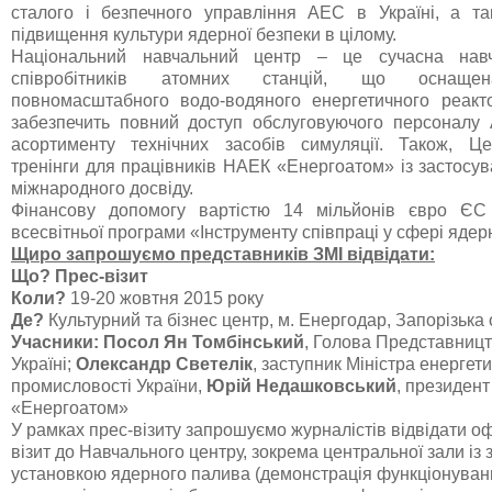
сталого і безпечного управління АЕС в Україні, а т
підвищення культури ядерної безпеки в цілому.
Національний навчальний центр – це сучасна нав
співробітників атомних станцій, що оснаще
повномасштабного водо-водяного енергетичного реакт
забезпечить повний доступ обслуговуючого персоналу
асортименту технічних засобів симуляції. Також, Ц
тренінги для працівників НАЕК «Енергоатом» із застосу
міжнародного досвіду.
Фінансову допомогу вартістю 14 мільйонів євро Є
всесвітньої програми «Інструменту співпраці у сфері ядер
Щиро запрошуємо представників ЗМІ відвідати:
Що
?
Прес-візит
Коли
?
19-20 жовтня 2015 року
Де
?
Культурний та бізнес центр, м. Енергодар, Запорізька
Учасники: Посол Ян Томбінський
, Голова Представниц
Україні;
Олександр Светелік
, заступник Міністра енергети
промисловості України,
Юрій Недашковський
, президен
«Енергоатом»
У рамках прес-візиту запрошуємо журналістів відвідати оф
візит до Навчального центру, зокрема центральної зали із
установкою ядерного палива (демонстрація функціонуванн