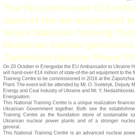
The EU hands over €14 milli
state-of-the-art equipment t
future National Training Cent
Ukrainian nuclear personnel 
Zaporizhia Nuclear Power Pl
On 20 October in Energodar the EU Ambassador to Ukraine H
will hand-over €14 million of state-of-the-art equipment to the 
Training Centre to be commissioned in 2016 at the Zaporizhi
Plant. The event will be attended by Mr. O. Svetelyk, Deputy Mi
Energy and Coal Industry of Ukraine and Mr. Y. Nedashkovski,
Energoatom.
This National Training Centre is a unique realization financ
Ukrainian Government together. Both see the establishmen
Training Centre as the foundation stone of sustainable 
Ukrainian nuclear power plants and of a stronger nuclear
general.
This National Training Centre is an advanced nuclear powe