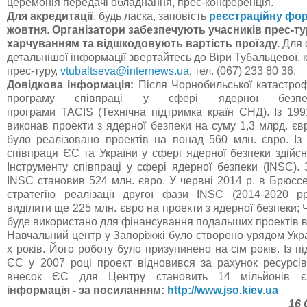
церемонія передачі обладнання, прес-конференція.
Для акредитації
, будь ласка, заповість
реєстраційну фо
жовтня
.
Організатори забезпечують
учасників прес-т
харчуванням та відшкодовують вартість проїзду.
Для 
детальнішої інформації звертайтесь до Віри Тубальцевої,
прес-туру,
vtubaltseva@internews.ua
, тел. (067) 233 80 36.
Довідкова інформація:
Після Чорнобильської катастр
програму співпраці у сфері ядерної без
програми
TACIS (Технічна підтримка країн СНД). Із 19
виконав проекти з ядерної безпеки на суму 1,3 млрд. євр
було реалізовано проектів на понад 560 млн. євро. Із
співпраця ЄС та України у сфері ядерної безпеки здійс
Інструменту співпраці у сфері ядерної безпеки (INSC).
INSC становив 524 млн. євро. У червні 2014 р. в Брюсс
стратегію реалізації другої фази INSC (2014-2020 р
виділити ще 225 млн. євро на проекти з ядерної безпеки; 
буде використано для фінансування подальших проектів в 
Навчальний центр у Запоріжжі було створено урядом Укра
х років. Його роботу було призупинено на сім років. Із п
ЄС у 2007 році проект відновився за рахунок ресурсі
внесок ЄС для Центру становить 14 мільйонів 
інформація - за посиланням:
http
://
www
.
jso
.
kiev
.
ua
16 