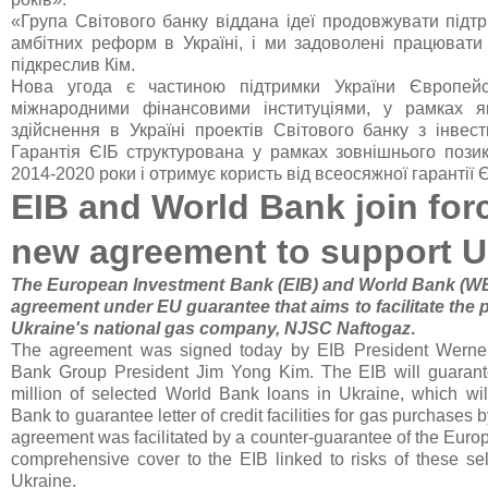
«Група Світового банку віддана ідеї продовжувати підт
амбітних реформ в Україні, і ми задоволені працювати 
підкреслив Кім.
Нова угода є частиною підтримки України Європей
міжнародними фінансовими інституціями, у рамках я
здійснення в Україні проектів Світового банку з інвест
Гарантія ЄІБ структурована у рамках зовнішнього пози
2014-2020 роки і отримує користь від всеосяжної гарантії 
EIB and World Bank join for
new agreement to support U
The European Investment Bank (EIB) and World Bank (WB
agreement under EU guarantee that aims to facilitate the 
Ukraine's national gas company, NJSC Naftogaz
.
The agreement was signed today by EIB President Werne
Bank Group President Jim Yong Kim. The EIB will guara
million of selected World Bank loans in Ukraine, which wi
Bank to guarantee letter of credit facilities for gas purchases
agreement was facilitated by a counter-guarantee of the Euro
comprehensive cover to the EIB linked to risks of these s
Ukraine.