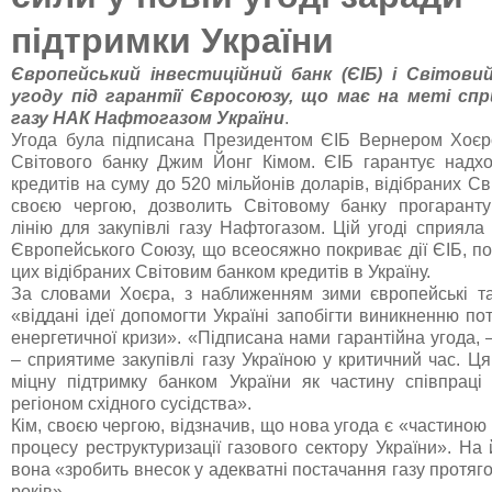
підтримки України
Європейський інвестиційний банк (ЄІБ) і Світови
угоду під гарантії Євросоюзу, що має на меті сп
газу НАК Нафтогазом України
.
Угода була підписана Президентом ЄІБ Вернером Хоєр
Світового банку Джим Йонг Кімом. ЄІБ гарантує надх
кредитів на суму до 520 мільйонів доларів, відібраних Св
своєю чергою, дозволить Світовому банку прогаранту
лінію для закупівлі газу Нафтогазом. Цій угоді сприяла 
Європейського Союзу, що всеосяжно покриває дії ЄІБ, по
цих відібраних Світовим банком кредитів в Україну.
За словами Хоєра, з наближенням зими європейські та с
«віддані ідеї допомогти Україні запобігти виникненню по
енергетичної кризи». «Підписана нами гарантійна угода,
– сприятиме закупівлі газу Україною у критичний час. Ц
міцну підтримку банком України як частину співпрац
регіоном східного сусідства».
Кім, своєю чергою, відзначив, що нова угода є «частиною
процесу реструктуризації газового сектору України». На
вона «зробить внесок у адекватні постачання газу протяг
років».