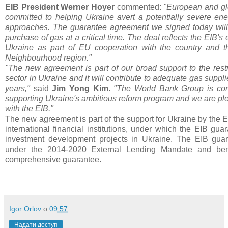
EIB President Werner Hoyer
commented:
"European and glo
committed to helping Ukraine avert a potentially severe ener
approaches.
The guarantee agreement we signed today will f
purchase of gas at a critical time. The deal reflects the EIB's
Ukraine as part of EU cooperation with the country and t
Neighbourhood region."
"The new agreement is part of our broad support to the restr
sector in Ukraine and it will contribute to adequate gas suppli
years,"
said
Jim Yong Kim.
"The World Bank Group is com
supporting Ukraine's ambitious reform program and we are ple
with the EIB."
The new agreement is part of the support for Ukraine by the
international financial institutions, under which the EIB gu
investment development projects in Ukraine. The EIB guara
under the 2014-2020 External Lending Mandate and ben
comprehensive guarantee.
Igor Orlov
о
09:57
Надати доступ