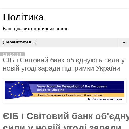
Політика
Блог цікавих політичних новин
▼
12.10.15
ЄІБ і Світовий банк об’єднують сили у
новій угоді заради підтримки України
ЄІБ і Світовий банк об'єд
сили у новій угоді заради