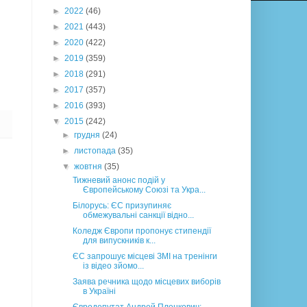
►
2022
(46)
►
2021
(443)
►
2020
(422)
►
2019
(359)
►
2018
(291)
►
2017
(357)
►
2016
(393)
▼
2015
(242)
►
грудня
(24)
►
листопада
(35)
▼
жовтня
(35)
Тижневий анонс подій у
Європейському Союзі та Укра...
Білорусь: ЄС призупиняє
обмежувальні санкції відно...
Коледж Європи пропонує стипендії
для випускників к...
ЄС запрошує місцеві ЗМІ на тренінги
із відео зйомо...
Заява речника щодо місцевих виборів
в Україні