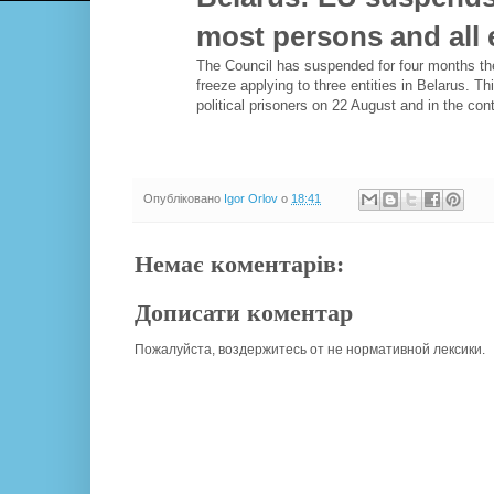
most persons and all e
The Council has suspended for four months the
freeze applying to three entities in Belarus. T
political prisoners on 22 August and in the con
Опубліковано
Igor Orlov
о
18:41
Немає коментарів:
Дописати коментар
Пожалуйста, воздержитесь от не нормативной лексики.