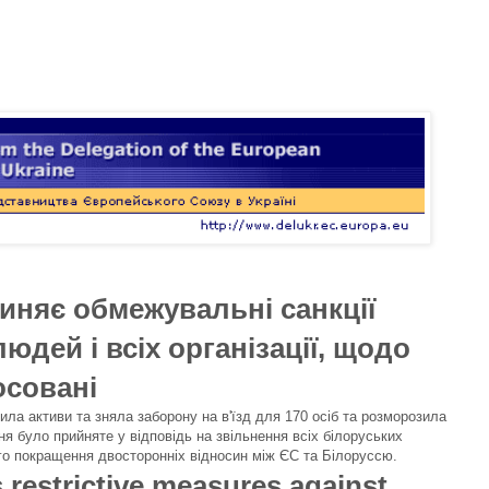
иняє обмежувальні санкції
юдей і всіх організації, щодо
осовані
ила активи та зняла заборону на в'їзд для 170 осіб та розморозила
ня було прийняте у відповідь на звільнення всіх білоруських
ого покращення двосторонніх відносин між ЄС та Білоруссю.
restrictive measures against