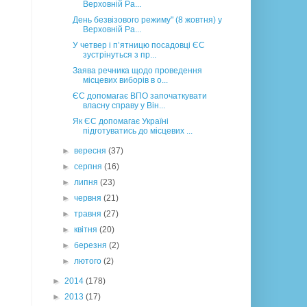
Верховній Ра...
День безвізового режиму" (8 жовтня) у
Верховній Ра...
У четвер і п’ятницю посадовці ЄС
зустрінуться з пр...
Заява речника щодо проведення
місцевих виборів в о...
ЄС допомагає ВПО започаткувати
власну справу у Він...
Як ЄС допомагає Україні
підготуватись до місцевих ...
►
вересня
(37)
►
серпня
(16)
►
липня
(23)
►
червня
(21)
►
травня
(27)
►
квітня
(20)
►
березня
(2)
►
лютого
(2)
►
2014
(178)
►
2013
(17)