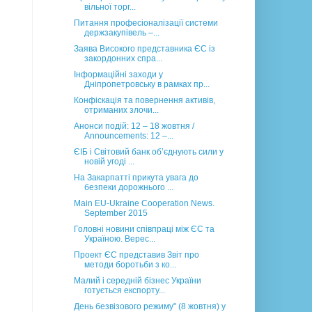
вільної торг...
Питання професіоналізації системи
держзакупівель –...
Заява Високого представника ЄС із
закордонних спра...
Інформаційні заходи у
Дніпропетровську в рамках пр...
Конфіскація та повернення активів,
отриманих злочи...
Анонси подій: 12 – 18 жовтня /
Announcements: 12 –...
ЄІБ і Світовий банк об’єднують сили у
новій угоді ...
На Закарпатті прикута увага до
безпеки дорожнього ...
Main EU-Ukraine Cooperation News.
September 2015
Головні новини співпраці між ЄС та
Україною. Верес...
Проект ЄС представив Звіт про
методи боротьби з ко...
Малий і середній бізнес України
готується експорту...
День безвізового режиму" (8 жовтня) у