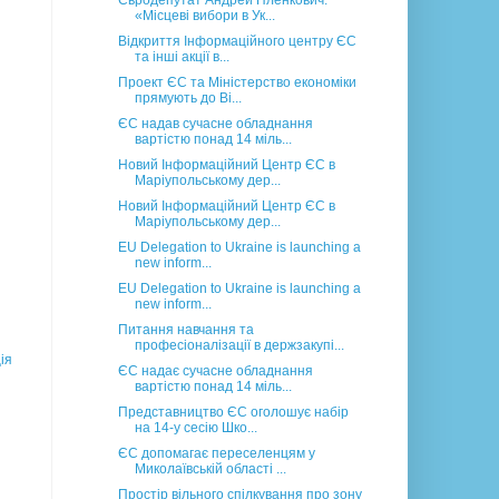
Євродепутат Андрей Пленкович:
«Місцеві вибори в Ук...
Відкриття Інформаційного центру ЄС
та інші акції в...
Проект ЄС та Міністерство економіки
прямують до Ві...
ЄС надав сучасне обладнання
вартістю понад 14 міль...
Новий Інформаційний Центр ЄС в
Маріупольському дер...
Новий Інформаційний Центр ЄС в
Маріупольському дер...
EU Delegation to Ukraine is launching a
new inform...
EU Delegation to Ukraine is launching a
new inform...
Питання навчання та
професіоналізації в держзакупі...
ія
ЄС надає сучасне обладнання
вартістю понад 14 міль...
Представництво ЄС оголошує набір
на 14-у сесію Шко...
ЄС допомагає переселенцям у
Миколаївській області ...
Простір вільного спілкування про зону