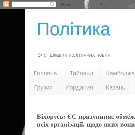
Політика
Блог цікавих політичних новин
Головна
Тайланд
Камбоджа
Грузия
Иордания
Казань
29.10.15
Білорусь: ЄС призупиняє обмежу
всіх організації, щодо яких вони