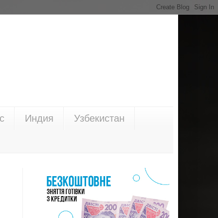
с
Индия
Узбекистан