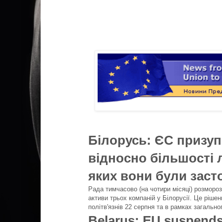
Білорусь: ЄС призуп
відносно більшості л
яких вони були заст
Рада тимчасово (на чотири місяці) розмороз
активи трьох компаній у Білорусії. Це рішен
політв'язнів 22 серпня та в рамках загальн
Belarus: EU suspends 