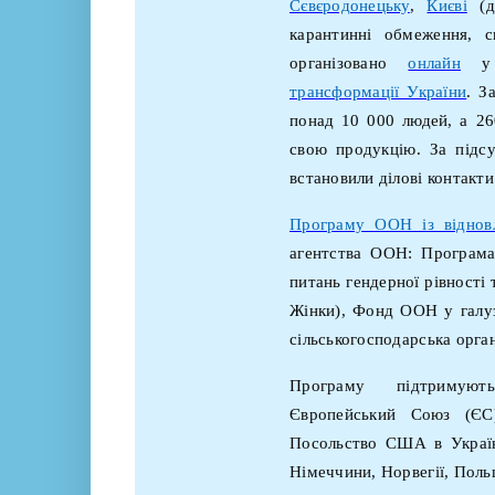
Сєвєродонецьку
,
Києві
(д
карантинні обмеження, 
організовано
онлайн
у 
трансформації України
. З
понад 10
000 людей, а 26
свою продукцію. За підс
встановили ділові контакт
Програму ООН із віднов
агентства ООН: Програм
питань гендерної рівності
Жінки), Фонд ООН у галуз
сільськогосподарська орга
Програму підтримуют
Європейський Союз (ЄС)
Посольство США в Україні
Німеччини, Норвегії, Польщ