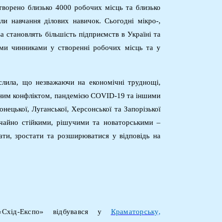
створено близько 4000 робочих місць та близько
и навчання ділових навичок. Сьогодні мікро-,
ва становлять більшість підприємств в Україні та
ими чинниками у створенні робочих місць та у
слила, що незважаючи на економічні труднощі,
ним конфліктом, пандемією COVID-19 та іншими
нецької, Луганської, Херсонської та Запорізької
ичайно стійкими, рішучими та новаторськими –
ти, зростати та розширюватися у відповідь на
«Схід-Експо» відбувався у
Краматорську,