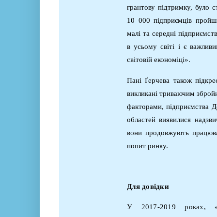
грантову підтримку, було 
10 000 підприємців пройшл
малі та середні підприємст
в усьому світі і є важлив
світовій економіці».
Пані Ґерчева також підкре
викликані триваючим зброй
факторами, підприємства До
областей виявилися надзв
вони продовжують працюва
попит ринку.
Для довідки
У 2017-2019 роках, 