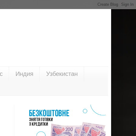
с
Индия
Узбекистан