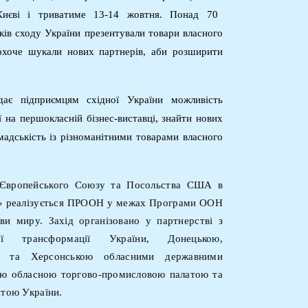
 Києві і триватиме 13-14 жовтня. Понад
70
чків сходу України
презентували товари власного
охоче шукали нових партнерів, аби розширити
ає підприємцям східної України можливість
ї на першокласній бізнес-виставці, знайти нових
мадськість із різноманітними товарами власного
и Європейського Союзу та Посольства США в
» реалізується
ПРООН
у межах Програми ООН
ови миру.
Захід організовано
у партнерстві з
ої трансформації України, Донецькою,
ою та Херсонською обласними державними
ою обласною торгово-промисловою палатою та
тою України.