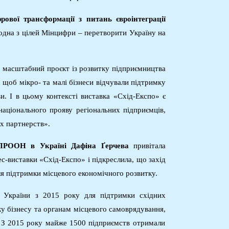
ової трансформації з питань євроінтеграції
о
дна з цілей Мінцифри
–
перетворити Україну на
о масштабний проєкт із розвитку підприємництва
, щоб мікро- та малі бізнеси відчували підтримку
и. І в цьому контексті виставка
«
Схід-Експо
»
є
ціонального прояву регіональних підприємців,
х партнерств».
 ПРООН в Україні Дафіна Ґерчева
привітала
ес-виставки «Схід-Експо» і підкреслила, що захід
ля підтримки місцевого економічного розвитку.
України з 2015 року для підтримки східних
у бізнесу та органам місцевого самоврядування
,
 – З 2015 року майже 1500 підприємств отримали