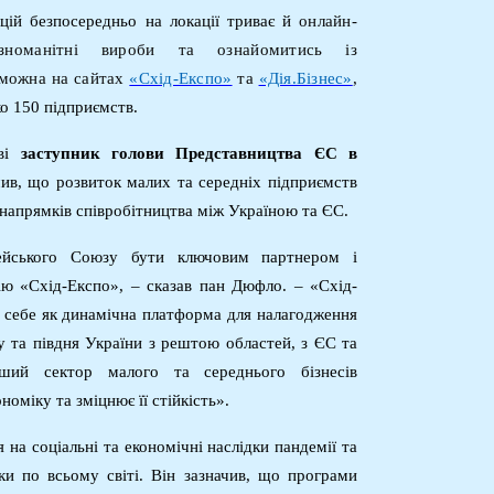
цій безпосередньо на локації триває й
о
нлайн-
зноманітні вироби та ознайомитись із
 можна на
сайт
ах
«Схід-Експо»
та
«Дія.Бізнес»
,
ко 150 підприємств.
ві
заступник голови Представництва ЄС в
чив, що розвиток малих та середніх підприємств
напрямків співробітництва між Україною та ЄС.
ейського Союзу бути ключовим партнером і
ю «Схід-Експо», – сказав пан Дюфло. – «Схід-
 себе як динамічна платформа для налагодження
ду та півдня України з рештою областей, з ЄС та
іший сектор малого та середнього бізнесів
номіку та зміцнює її стійкість».
на соціальні та економічні наслідки пандемії та
іки по всьому світі. Він зазначив, що програми