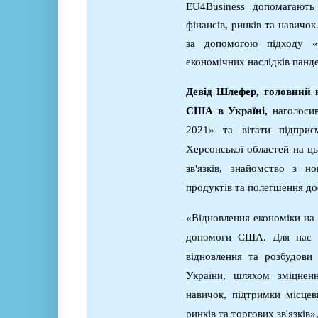
EU4Business допомагают
фінансів, ринків та навичок
за допомогою підходу «
економічних наслідків панд
Девід Шлефер, головний 
США в Україні,
наголоси
2021» та вітати підприєм
Херсонської областей на ц
зв'язків, знайомство з н
продуктів та полегшення до
«Відновлення економіки на 
допомоги США. Для нас 
відновлення та розбудови 
України, шляхом зміцненн
навичок, підтримки місце
ринків та торгових зв'язків