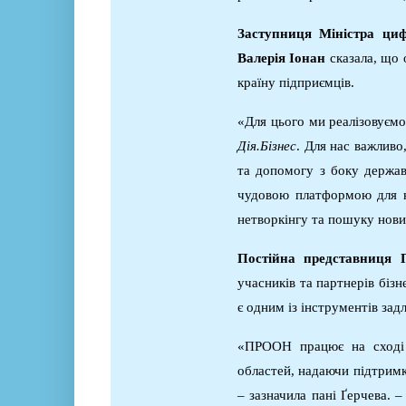
Заступни
ця
Міністра цифр
Валерія Іонан
сказала, що
країну підприємців.
«Для цього ми реалізовуєм
Дія.Бізнес
. Для нас важливо
та допомогу з боку держав
чудовою платформою для на
нетворкінгу та пошуку нови
Постійна представниця
учасників та партнерів бізн
є одним із інструментів зад
«ПРООН працює на сході 
областей, надаючи підтримк
– зазначила пані Ґерчева.