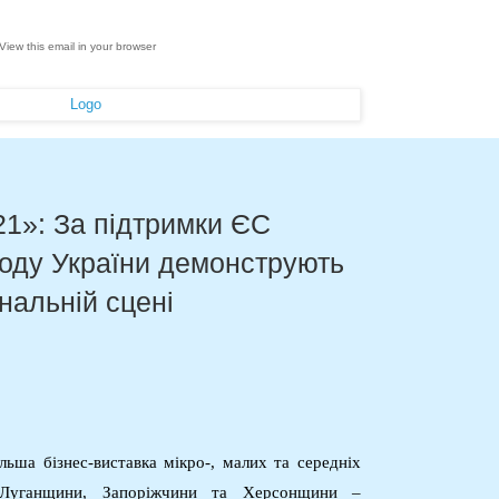
View this email in your browser
21»: За підтримки ЄС
ходу України демонструють
нальній сцені
льша бізнес-
виставк
а
мікро-, малих та середніх
 Луганщини
,
Запоріжчини
та Херсонщини
–