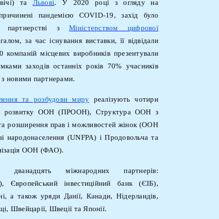
вічі) та
Львові
. У 2020 році з огляду на
спричинені пандемією COVID-19, захід було
партнерстві з
Міністерством цифрової
агалом
,
за час існування
виставки
, її
відвідали
0 компаній місцевих виробників презентували
умками заход
ів останніх років
70% учасників
и з новими партнерами
.
лення та розбудови миру
реалізують чотири
а розвитку ООН (ПРООН), Структура ООН з
 та розширення прав і можливостей жінок (ООН
і народонаселення (UNFPA) і Продовольча та
нізація ООН (ФАО).
ь дванадцять міжнародних партнерів:
, Європейський інвестиційний банк (ЄІБ),
, а також уряди Данії, Канади, Нідерландів,
і, Швейцарії, Швеції та Японії.