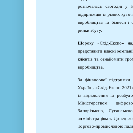
розпочалась сьогодні у
підприємців із різних куто
виробництва та
бізнеси
і 
ринки збуту.
Щороку «Схід-Експо» над
представити власні компані
клієнтів та ознайомити гро
виробництва.
За фінансової підтримк
Україні, «Схід-Експо
2021
із відновлення та розбуд
Міністерством цифров
Запорізькою, Луганськ
адміністраціями, Донецьк
Торгово-промисловою пала