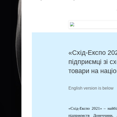
«Схід-Експо 20
підприємці зі с
товари на націо
English version is below
«Схід-Експо 202
1
» –
найбі
підприємств Донеччини,