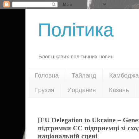
Політика
Блог цікавих політичних новин
Головна
Тайланд
Камбоджа
Грузия
Иордания
Казань
13.10.21
[EU Delegation to Ukraine – Gener
підтримки ЄС підприємці зі схо
національній сцені