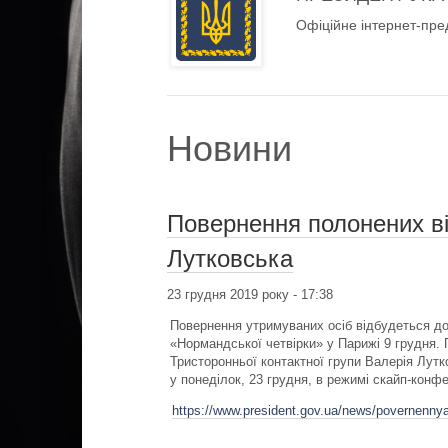
Офіційне інтернет-пре
Новини
Повернення полонених ві
Лутковська
23 грудня 2019 року - 17:38
Повернення утримуваних осіб відбудеться до к
«Нормандської четвірки» у Парижі 9 грудня. 
Тристоронньої контактної групи Валерія Лут
у понеділок, 23 грудня, в режимі скайп-конфе
https://www.president.gov.ua/news/povernennya