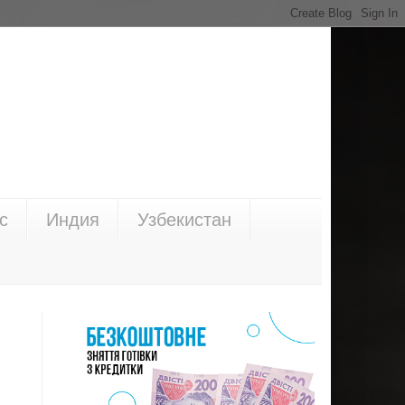
с
Индия
Узбекистан