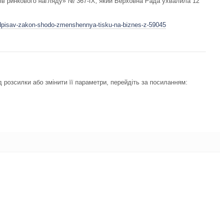
нів ринкового нагляду» № 367-ІХ, який Верховна Рада ухвалила 12
pidpisav-zakon-shodo-zmenshennya-tisku-na-biznes-z-59045
 розсилки або змінити її параметри, перейдіть за посиланням: