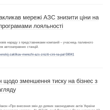
кликав мережі АЗС знизити ціни на
 програмами лояльності
овів нараду з представниками компаній – учасниць паливного
реж автозаправних станцій.
enskij-zaklikav-merezhi-azs-zniziti-cini-na-pal-59041
н щодо зменшення тиску на бізнес з
агляду
кон «Про внесення змін до деяких законодавчих актів України