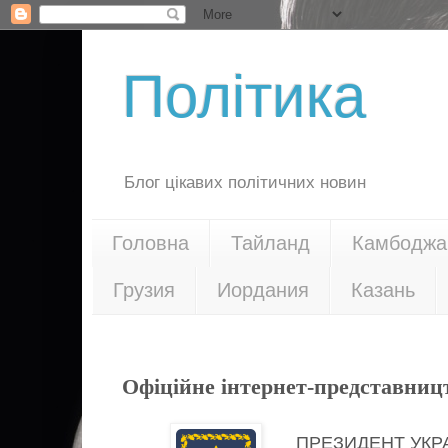
Політика
Блог цікавих політичних новин
Головна
Тайланд
Камбоджа
Грузия
Иордания
Казань
24.12.19
Офіційне інтернет-представниц
ПРЕЗИДЕНТ УКР