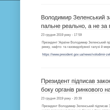
Володимир Зеленський за
пальне реально, а не за
23 грудня 2019 року - 17:59
Президент України Володимир Зеленський пр
ринку, нафто- та газовидобувної галузі й ме
https://www.president.gov.ua/news/volodimir-zel
Президент підписав зако
боку органів ринкового н
23 грудня 2019 року - 20:39
Президент Володимир Зеленський підписав За