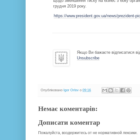
щодо зменшення тиску на бізнес з боку орга
грудня 2019 року.
https://www.president.gov.ua/news/prezident-
Якщо Ви бажаєте відписатися від
Unsubscribe
Опубліковано
Igor Orlov
о
09:16
Немає коментарів:
Дописати коментар
Пожалуйста, воздержитесь от не нормативной лексики.