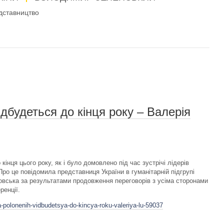
дставництво
дбудеться до кінця року – Валерія
інця цього року, як і було домовлено під час зустрічі лідерів
Про це повідомила представниця України в гуманітарній підгрупі
ковська за результатами продовження переговорів з усіма сторонами
ренції.
-polonenih-vidbudetsya-do-kincya-roku-valeriya-lu-59037