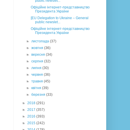
public newslet...
Офіційне інтернет-представництво
Президента України
[EU Delegation to Ukraine – General
public newslet...
Офіційне інтернет-представництво
Президента України
►
листопада
(37)
►
жовтня
(36)
►
вересня
(34)
►
серпня
(32)
►
липня
(30)
►
червня
(36)
►
травня
(45)
►
квітня
(39)
►
березня
(33)
►
2018
(291)
►
2017
(357)
►
2016
(393)
►
2015
(242)
►
2014
(178)