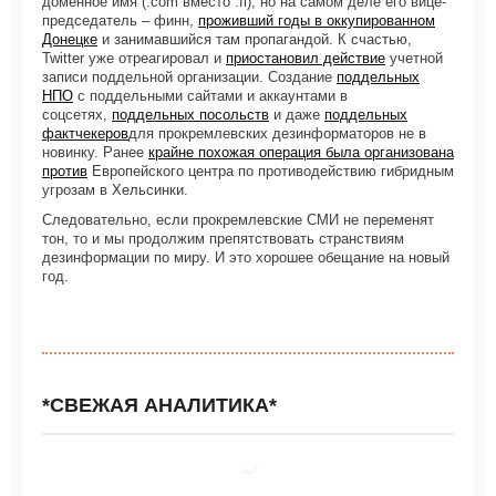
доменное имя (.com вместо .fi), но на самом деле его вице-
председатель – финн,
проживший годы в оккупированном
Донецке
и занимавшийся там пропагандой. К счастью,
Twitter уже отреагировал и
приостановил действие
учетной
записи поддельной организации. Создание
поддельных
НПО
с поддельными сайтами и аккаунтами в
соцсетях,
поддельных посольств
и даже
поддельных
фактчекеров
для прокремлевских дезинформаторов не в
новинку. Ранее
крайне похожая операция была организована
против
Европейского центра по противодействию гибридным
угрозам в Хельсинки.
Следовательно, если прокремлевские СМИ не переменят
тон, то и мы продолжим препятствовать странствиям
дезинформации по миру. И это хорошее обещание на новый
год.
*СВЕЖАЯ АНАЛИТИКА*