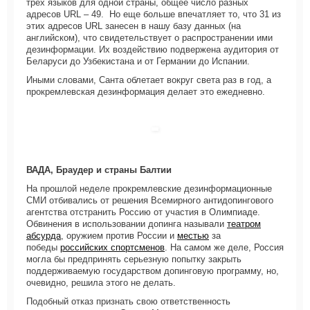
трех языков для одной страны, общее число разных
адресов URL – 49. Но еще больше впечатляет то, что 31 из
этих адресов URL занесен в нашу базу данных (на
английском), что свидетельствует о распространении ими
дезинформации. Их воздействию подвержена аудитория от
Беларуси до Узбекистана и от Германии до Испании.
Иными словами, Санта облетает вокруг света раз в год, а
прокремлевская дезинформация делает это ежедневно.
ВАДА, Браудер и страны Балтии
На прошлой неделе прокремлевские дезинформационные
СМИ отбивались от решения Всемирного антидопингового
агентства отстранить Россию от участия в Олимпиаде.
Обвинения в использовании допинга называли
театром
абсурда
, оружием против России и
местью
за
победы
российских спортсменов
. На самом же деле, Россия
могла бы предпринять серьезную попытку закрыть
поддерживаемую государством допинговую программу, но,
очевидно, решила этого не делать.
Подобный отказ признать свою ответственность