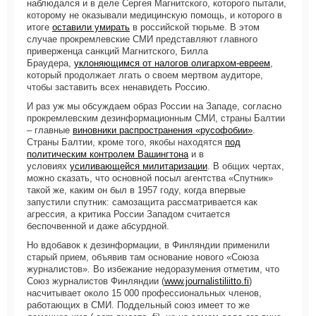
наблюдался и в деле Сергея Магнитского, которого пытали,
которому не оказывали медицинскую помощь, и которого в
итоге
оставили умирать
в российской тюрьме. В этом
случае прокремлевские СМИ представляют главного
приверженца санкций Магнитского, Билла
Браудера,
уклоняющимся от налогов олигархом-евреем
,
который продолжает лгать о своем мертвом аудиторе,
чтобы заставить всех ненавидеть Россию.
И раз уж мы обсуждаем образ России на Западе, согласно
прокремлевским дезинформационным СМИ, страны Балтии
– главные
виновники распространения «русофобии»
.
Страны Балтии, кроме того, якобы находятся
под
политическим контролем Вашингтона
и в
условиях
усиливающейся милитаризации
. В общих чертах,
можно сказать, что основной посыл агентства «Спутник»
такой же, каким он был в 1957 году, когда впервые
запустили спутник: самозащита рассматривается как
агрессия, а критика России Западом считается
беспочвенной и даже абсурдной.
Но вдобавок к дезинформации, в Финляндии применили
старый прием, объявив там основание нового «Союза
журналистов». Во избежание недоразумения отметим, что
Союз журналистов Финляндии (
www.journalistiliitto.fi
)
насчитывает около 15 000 профессиональных членов,
работающих в СМИ. Поддельный союз имеет то же