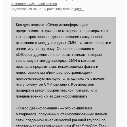
disinforeview@euvsdisinfo.eu
Подписаться на нашу рассылку можно
здесь.
Каждую неделю «Обзор дезинформации»
представляет актуальные материалы - примеры того,
как прокремлевская дезинформация находит свое
отражение в международных СМИ, - а также новости и
аналитику на эту тему. Основное внимание в
«Обзоре» уделяется ключевым тезисам, которые
транслируют международные СМИ и которые
признаны предвзятыми, искажающими факты и
недостоверными и/или распространяющими
прокремлевскую позицию. Это, однако, не означает,
что упомянутое СМИ связано с Кремлем или
придерживается прокремлевской позиции, или
преднамеренно хочет дезинформировать.
«Обзор дезинформации» — это компиляция
материалов, полученных от многочисленных членов
сети, созданной Аналитической рабочей группой по
стратегическим коммуникациям (East StratCom Task