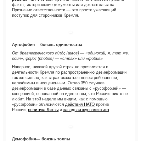
факты, исторические документы или доказательства.
Признание ответственности — это просто ужасающий
поступок для сторонников Кремля.
Аутофобия— боязнь одиночества
От древнегреческого αὐτός (autos) — «одинокий, я, тот же,
один», φόβος (phóbos) — «страх» или «фобия».
Наверное, никакой другой страх не проявляется в
деятельности Кремля по распространению дезинформации
так же сильно, как страх оказаться невостребованным,
нелюбимым и неоцененным. Около 350 случаев
дезинформации в базе данных связаны с «русофобией» —
концепцией, основанной на идее о том, что Россию никто не
любит. На этой неделе мы видим, как с помощью
«русофобии» объясняются
действия НАТО
против
России,
политика Литвы
и
западная журналистика
.
Демофобия— боязнь толпы