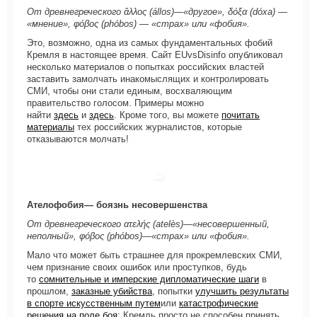
От древнегреческого ἄλλος (állos)—«другое», δόξα (dóxa) —
«мнение», φόβος (phóbos) — «страх» или «фобия».
Это, возможно, одна из самых фундаментальных фобий
Кремля в настоящее время. Сайт EUvsDisinfo опубликовал
несколько материалов о попытках российских властей
заставить замолчать инакомыслящих и контролировать
СМИ, чтобы они стали единым, восхваляющим
правительство голосом. Примеры можно
найти
здесь
и
здесь
. Кроме того, вы можете
почитать
материалы
тех российских журналистов, которые
отказываются молчать!
Ателофобия— боязнь несовершенства
От древнегреческого ατελής (atelès)—«несовершенный,
неполный», φόβος (phóbos)—«страх» или «фобия».
Мало что может быть страшнее для прокремлевских СМИ,
чем признание своих ошибок или проступков, будь
то
сомнительные и имперские дипломатические шаги
в
прошлом,
заказные убийства
, попытки
улучшить результаты
в спорте искусственным путем
или
катастрофические
решения на поле боя
: Кремль просто не способен принять