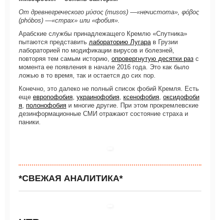
От древнегреческого μύσος (musos) —«нечистота», φόβος
(phóbos) —«страх» или «фобия».
Арабские службы принадлежащего Кремлю «Спутника»
пытаются представить
лабораторию Лугара
в Грузии
лабораторией по модификации вирусов и болезней,
повторяя тем самым историю,
опровергнутую десятки раз
с
момента ее появления в начале 2016 года. Это как было
ложью в то время, так и остается до сих пор.
Конечно, это далеко не полный список фобий Кремля. Есть
еще
европофобия
,
украинофобия
,
ксенофобия
,
оксидофоби
я
,
полонофобия
и многие другие. При этом прокремлевские
дезинформационные СМИ отражают состояние страха и
паники.
*СВЕЖАЯ АНАЛИТИКА*