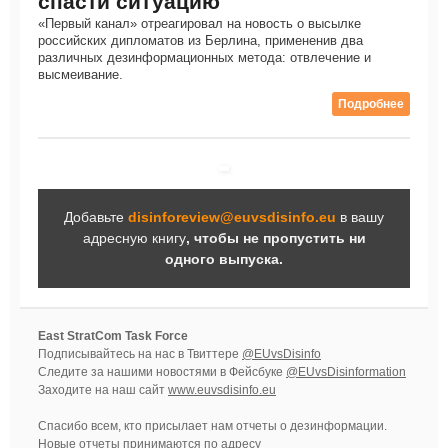
спасти ситуацию
«Первый канал» отреагировал на новость о высылке
российских дипломатов из Берлина, примененив два
различных дезинформационных метода: отвлечение и
высмеивание.
Подробнее
Добавьте
disinforeview@euvsdisinfo.eu
в вашу
адресную книгу
, чтобы не пропустить ни
одного выпуска.
East StratCom Task Force
Подписывайтесь на нас в Твиттере
@EUvsDisinfo
Следите за нашими новостями в Фейсбуке
@EUvsDisinformation
Заходите на наш сайт
www.euvsdisinfo.eu
Спасибо всем, кто присылает нам отчеты о дезинформации.
Новые отчеты принимаются по адресу