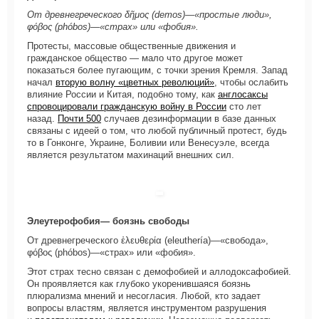
От древнегреческого δῆμος (demos)—«простые люди»,
φόβος (phóbos)—«страх» или «фобия».
Протесты, массовые общественные движения и
гражданское общество — мало что другое может
показаться более пугающим, с точки зрения Кремля. Запад
начал
вторую волну «цветных революций»
, чтобы ослабить
влияние России и Китая, подобно тому, как
англосаксы
спровоцировали гражданскую войну в России
сто лет
назад.
Почти 500
случаев дезинформации в базе данных
связаны с идеей о том, что любой публичный протест, будь
то в Гонконге, Украине, Боливии или Венесуэле, всегда
является результатом махинаций внешних сил.
Элеутерофобия— боязнь свободы
От древнегреческого ἐλευθερία (eleuthería)—«свобода»,
φόβος (phóbos)—«страх» или «фобия».
Этот страх тесно связан с демофобией и аллодоксафобией.
Он проявляется как глубоко укоренившаяся боязнь
плюрализма мнений и несогласия. Любой, кто задает
вопросы властям, является инструментом разрушения