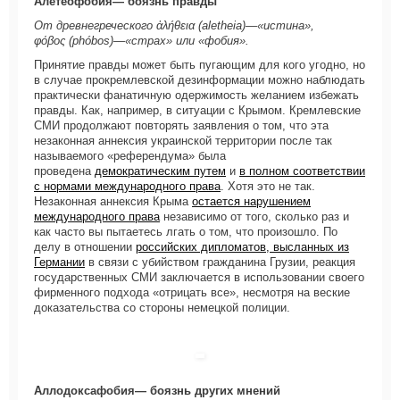
Алетеофобия— боязнь правды
От древнегреческого ἀλήθεια (aletheia)—«истина»,
φόβος (phóbos)—«страх» или «фобия».
Принятие правды может быть пугающим для кого угодно, но
в случае прокремлевской дезинформации можно наблюдать
практически фанатичную одержимость желанием избежать
правды. Как, например, в ситуации с Крымом. Кремлевские
СМИ продолжают повторять заявления о том, что эта
незаконная аннексия украинской территории после так
называемого «референдума» была
проведена
демократическим путем
и
в полном соответствии
с нормами международного права
. Хотя это не так.
Незаконная аннексия Крыма
остается нарушением
международного права
независимо от того, сколько раз и
как часто вы пытаетесь лгать о том, что произошло. По
делу в отношении
российских дипломатов, высланных из
Германии
в связи с убийством гражданина Грузии, реакция
государственных СМИ заключается в использовании своего
фирменного подхода «отрицать все», несмотря на веские
доказательства со стороны немецкой полиции.
Аллодоксафобия— боязнь других мнений