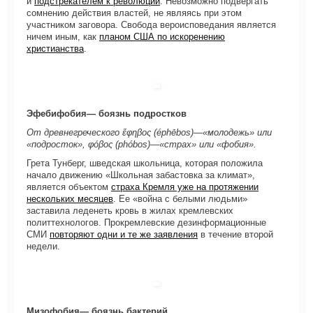
и
подстрекателем к революции
. Невозможно подвергать
сомнению действия властей, не являясь при этом
участником заговора. Свобода вероисповедания является
ничем иным, как
планом США по искоренению
христианства
.
Эфебифобия— боязнь подростков
От древнегреческого ἔφηβος (éphēbos)—«молодежь» или
«подросток», φόβος (phóbos)—«страх» или «фобия».
Грета Тунберг, шведская школьница, которая положила
начало движению «Школьная забастовка за климат»,
является объектом
страха Кремля уже на протяжении
нескольких месяцев
. Ее «война с белыми людьми»
заставила леденеть кровь в жилах кремлевских
политтехнологов. Прокремлевские дезинформационные
СМИ
повторяют одни и те же заявления
в течение второй
недели.
Мизофобия— боязнь бактерий