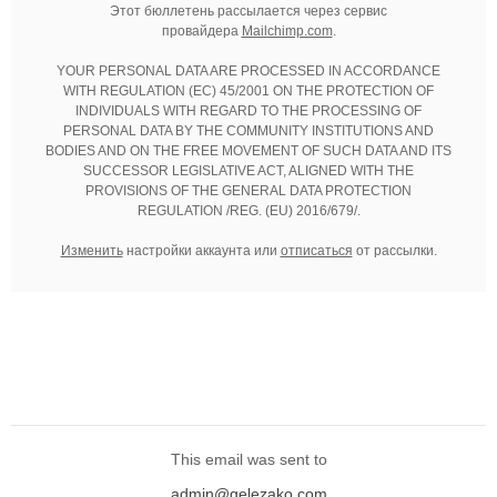
Этот бюллетень рассылается через сервис
провайдера
Mailchimp.com
.
YOUR PERSONAL DATA ARE PROCESSED IN ACCORDANCE
WITH REGULATION (EC) 45/2001 ON THE PROTECTION OF
INDIVIDUALS WITH REGARD TO THE PROCESSING OF
PERSONAL DATA BY THE COMMUNITY INSTITUTIONS AND
BODIES AND ON THE FREE MOVEMENT OF SUCH DATA AND ITS
SUCCESSOR LEGISLATIVE ACT, ALIGNED WITH THE
PROVISIONS OF THE GENERAL DATA PROTECTION
REGULATION /REG. (EU) 2016/679/.
Изменить
настройки аккаунта или
отписаться
от рассылки.
This email was sent to
admin@gelezako.com