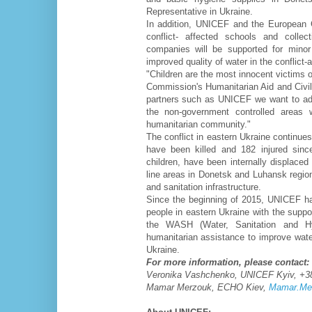
Representative in Ukraine.
In addition, UNICEF and the European Co
conflict- affected schools and collect
companies will be supported for minor
improved quality of water in the conflict-
"Children are the most innocent victims 
Commission's Humanitarian Aid and Civil
partners such as UNICEF we want to addr
the non-government controlled areas 
humanitarian community."
The conflict in eastern Ukraine continues 
have been killed and 182 injured since
children, have been internally displaced 
line areas in Donetsk and Luhansk regio
and sanitation infrastructure.
Since the beginning of 2015, UNICEF has
people in eastern Ukraine with the supp
the WASH (Water, Sanitation and Hyg
humanitarian assistance to improve water
Ukraine.
For more information, please contact:
Veronika Vashchenko, UNICEF Kyiv, +3
Mamar Merzouk, ECHO Kiev,
Mamar.Mer