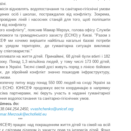
їні.
сія відновлять водопостачання та санітарно-гігієнічні умови
ених осіб і школах, постраждалих від конфлікту. Зокрема,
ровідних ліній і насосних станцій для того, щоб поліпшити
 від конфлікту.
ього конфлікту", пояснив Мамар Мерзук, голова офісу Служби
допомоги та громадянського захисту (ЕСНО) у Києві. "Разом з
ЕФ ми хочемо вирішити найбільш нагальні базові потреби
их урядом територіях, де гуманітарна ситуація викликає
у співтоваристві."
пливати на життя дітей. Принаймні, 68 дітей були вбиті і 182
року. Понад 1,3 мільйона людей, у тому числі 173 000 дітей,
и в Україні
. Тисячі сімей досі живуть поряд з лінією бойових
ях, де збройний конфлікт значно пошкодив інфраструктуру,
 умови.
зпечну питну воду понад 550 000 людей на сході Україні за
ислі ECHO. ЮНІСЕФ продовжує вести координацію в напрямку
усіма партнерами, які беруть участь в наданні гуманітарної
ння водопостачання та санітарно-гігієнічних умов.
йтесь до:
38.044.254.2450,
vvashchenko@unicef.org
mar.Merzouk@echofield.eu
***
СЕФ) працює над покращенням життя дітей та сімей на всій
 є світовим лідером із захисту прав та інтересів дітей. Фонд