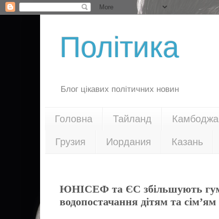
Політика
Блог цікавих політичних новин
Головна
Тайланд
Камбоджа
Грузия
Иордания
Казань
08.07.15
ЮНІСЕФ та ЄС збільшують гум
водопостачання дітям та сім’ям 