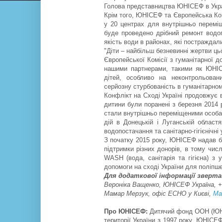
Голова представництва ЮНІСЕФ в Укра
Крім того, ЮНІСЕФ та Європейська Комі
у 20 центрах для внутрішньо переміщ
буде проведено дрібний ремонт водоп
якість води в районах, які постраждали
"Діти – найбільш безневинні жертви ц
Європейської Комісії з гуманітарної 
нашими партнерами, такими як ЮНІС
дітей, особливо на неконтрольован
серйозну стурбованість в гуманітарном
Конфлікт на Сході Україні продовжує в
дитини були поранені з березня 2014 
стали внутрішньо переміщеними особам
дій в Донецькій і Луганській област
водопостачання та санітарно-гігієнічні
З початку 2015 року, ЮНІСЕФ надав бе
підтримки різних донорів, в тому ч
WASH (вода, санітарія та гігієна) з 
допомоги на сході України для поліпше
Для додаткової інформації зверта
Вероніка Ващенко, ЮНІСЕФ Україна, +
Мамар Мерзук, офіс ECHO у Києві,
Ma
Про ЮНІСЕФ:
Дитячий фонд ООН (ЮНІ
території України з 1997 року. ЮНІСЕФ