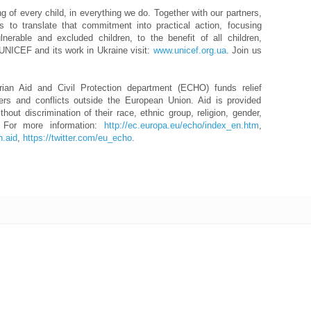
 of every child, in everything we do. Together with our partners,
s to translate that commitment into practical action, focusing
nerable and excluded children, to the benefit of all children,
UNICEF and its work in Ukraine visit:
www.unicef.org.ua
. Join us
an Aid and Civil Protection department (ECHO) funds relief
ters and conflicts outside the European Union. Aid is provided
ithout discrimination of their race, ethnic group, religion, gender,
on. For more information:
http://ec.europa.eu/echo/index_en.htm
,
n.aid
,
https://twitter.com/eu_echo
.