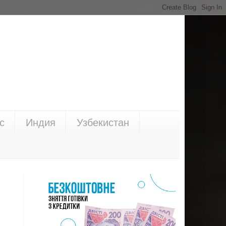
с
Индия
Узбекистан