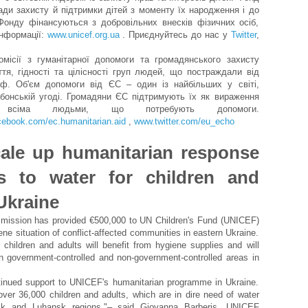
ади захисту й підтримки дітей з моменту їх народження і до
Фонду фінансуються з добровільних внесків фізичних осіб,
інформації:
www.unicef.org.ua
. Приєднуйтесь до нас у
Twitter
,
ісії з гуманітарної допомоги та громадянського захисту
я, гідності та цілісності груп людей, що постраждали від
оф. Об'єм допомоги від ЄС – один із найбільших у світі,
абонській угоді. Громадяни ЄС підтримують їх як вираження
зі всіма людьми, що потребують допомоги.
ebook.com/ec.humanitarian.aid
,
www.twitter.com/eu_echo
le up humanitarian response
s to water for children and
 Ukraine
ission has provided €500,000 to UN Children's Fund (UNICEF)
ene situation of conflict-affected communities in eastern Ukraine.
0 children and adults will benefit from hygiene supplies and will
n government-controlled and non-government-controlled areas in
ntinued support to UNICEF's humanitarian programme in Ukraine.
over 36,000 children and adults, which are in dire need of water
sk and Luhansk regions."– said Giovanna Barberis, UNICEF