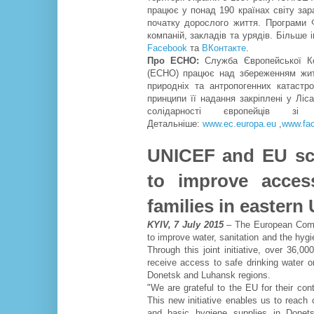
працює у понад 190 країнах світу зар
початку дорослого життя. Програми 
компаній, закладів та урядів. Більше 
Facebook
та
ВКонтакте
.
Про ЕСНО:
Служба Європейської Ком
(ЕСНО) працює над збереженням житт
природніх та антропогенних катастр
принципи її надання закріплені у Ліс
солідарності європейців 
Детальніше:
www.ec.europa.eu
,
www.fac
UNICEF and EU sca
to improve acces
families in eastern
KYIV, 7 July 2015
– The European Comm
to improve water, sanitation and the hygi
Through this joint initiative, over 36,00
receive access to safe drinking water o
Donetsk and Luhansk regions.
"We are grateful to the EU for their co
This new initiative enables us to reach 
and basic hygiene supplies in Donet