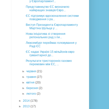
у Європарламент...
Представництво ЄС визначило
найкращих знавців Євро...
ЄС підтримує вдосконалення системи
поводження з ра...
Виступ Президента Європарламенту
Мартіна Шульца у ...
Нова ініціатива зі створення
регіональних рад з пи...
Люксембург переймає головування у
Раді ЄС
ЄС надає Україні 15 мільйонів євро
гуманітарної до...
Результати тристоронніх газових
перемовин між ЄС, ...
►
червня
(21)
►
травня
(27)
►
квітня
(20)
►
березня
(2)
►
лютого
(2)
►
2014
(178)
►
2013
(17)