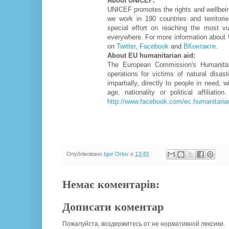
About UNICEF:
UNICEF promotes the rights and wellbeing
we work in 190 countries and territorie
special effort on reaching the most vul
everywhere. For more information about 
on
Twitter
,
Facebook
and
ВКонтакте
.
About EU humanitarian aid:
The European Commission's Humanitari
operations for victims of natural disas
impartially, directly to people in need, w
age, nationality or political affiliati
http://www.facebook.com/ec.humanitaria
Опубліковано
Igor Orlov
о
13:43
Немає коментарів:
Дописати коментар
Пожалуйста, воздержитесь от не нормативной лексики.