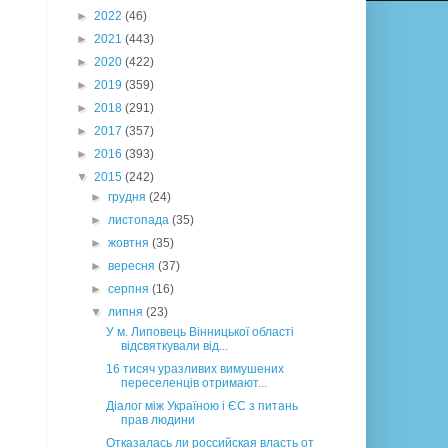
►
2022
(46)
►
2021
(443)
►
2020
(422)
►
2019
(359)
►
2018
(291)
►
2017
(357)
►
2016
(393)
▼
2015
(242)
►
грудня
(24)
►
листопада
(35)
►
жовтня
(35)
►
вересня
(37)
►
серпня
(16)
▼
липня
(23)
У м. Липовець Вінницької області
відсвяткували від...
16 тисяч уразливих вимушених
переселенців отримают...
Діалог між Україною і ЄС з питань
прав людини
Отказалась ли российская власть от