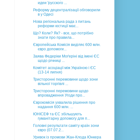
идеи 'русского ...
Реформу децентралізації обговорили
в у Одесі
Нова регіональна рада з питань
реформи юстиції має...
Що? Коли? Як? - все, що потрібно
знати про правила...
Європейська Комісія виділяє 600 млн.
євро допомоги...
Заява Федеріки Моґеріні від імені ЄС
щодо річниці ...
Комітет асоціації між Україною і ЄС
(13-14 липня)
Тристоронні перемовини щодо зони
вільної торгівлі ...
Тристоронні перемовини щодо
впровадження Угоди про...
Єврокомісія ухвалила рішення про
надання 600 млн. ...
ЮНІСЕФ та ЄС збільшують
гуманітарну допомогу для п...
Головні результати саміту країн зони
євро (07.07.2...
Уривок із промови Жан-Клода Юнкера