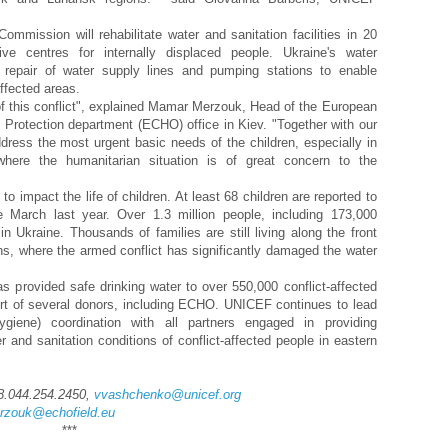
mmission will rehabilitate water and sanitation facilities in 20
ive centres for internally displaced people. Ukraine's water
 repair of water supply lines and pumping stations to enable
affected areas.
of this conflict", explained Mamar Merzouk, Head of the European
 Protection department (ECHO) office in Kiev. "Together with our
ess the most urgent basic needs of the children, especially in
where the humanitarian situation is of great concern to the
to impact the life of children. At least 68 children are reported to
 March last year. Over 1.3 million people, including 173,000
in Ukraine. Thousands of families are still living along the front
ns, where the armed conflict has significantly damaged the water
 provided safe drinking water to over 550,000 conflict-affected
ort of several donors, including ECHO. UNICEF continues to lead
iene) coordination with all partners engaged in providing
 and sanitation conditions of conflict-affected people in eastern
8.044.254.2450,
vvashchenko@unicef.org
zouk@echofield.eu
***