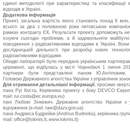
єдиної методології при характеристиці та класифікації 
відходів в Україні.
Додаткова інформація
Проект, загальна вартість якого становить понад 6 млн
всього за два з половиною роки литовською компаніє
рамках контракту ЄК. Результати проекту допоможуть н
існуючі сьогодні проблеми, а й задовольняти майбутн
поводження з радіоактивними відходами в Україні. Вони
дослідницькій діяльності при розробці нових технол
радіоактивними відходами.
Обидві лабораторії було передано українським партнерам
церемонії, що відбулась у місті Чорнобилі 1 липня 201
партнери були представлені паном Ю.Антіповим, 
Головою Державного агентства України з управління зоно
Для отримання детальнішої інформації
, просимо зверт
пана Руі Коста, Керівника проекту з боку DEVCO Європе
mail: rui.costa@ec.europa.eu)
пані Любові Зінкевич, Державне агентство України з
відчуження (e-mail: raw@dazv.gov.ua)
пана Андрюса Будрейки (Andrius Budreika), керівника груп
mail: office@lokmis.lt, www.lokmis.lt)