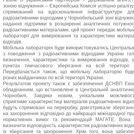
зоною відчуження – Європейська Комісія успішно реаліз
спрямований на вдосконалення інфраструктури д
радіоактивними відходами у Чорнобильській зоні відчуже
надання підтримки в розширенні аналітичних потужно
радіоактивними матеріалами, цей проект передає мобільн
лабораторії для вимірювання та характеристики матеріа
відходів.
Мобільна лабораторія буде використовуватись Централь
з поводження з радіоактивними відходами України го
визначення, характеристики та вимірювання відходів,
пунктах тимчасового зберігання на всій території 
Передбачається також, що мобільну лабораторію буд
різних майданчиках по всій території України.
Результатом проекту також є забезпечення ДСНВП Еко
обладнанням, що встановлене в Центральній аналітичній
Чорнобилі. Завдяки новим, унікальним можливост
сприятиме характеристиці матеріалів радіоактивних відх
будуть спрямовані на переробку, довготривале зберіганн
на захоронення відповідно до найкращої міжнародної пра
нормативних вимог та рекомендацій МАГАТЕ. Вона 
визначити відповідність характеристик радіоактивних відх
їх зберігання та захоронення. Крім того, вона забезпе