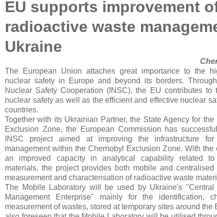
EU supports improvement o
radioactive waste manageme
Ukraine
Cher
The European Union attaches great importance to the hi
nuclear safety in Europe and beyond its borders. Through 
Nuclear Safety Cooperati
on (INSC), the EU contributes to
nuclear safety as well as the efficient and effective nuclear 
countries.
Together with its Ukrainian Partner, the State Agency for th
Exclusion Zone, the European Commission has successfu
INSC project aimed at improving the infrastructure for
management within the Chernobyl Exclusion Zone. With the o
an improved capacity in analytical capability related to
materials, the project provides both mobile and centralised 
measurement and characterisation of radioactive waste materi
The Mobile Laboratory will be used by Ukraine's "Central
Management Enterprise" mainly for the identification, ch
measurement of wastes, stored at temporary sites around the E
also foreseen that the Mobile Laboratory will be utilised throug