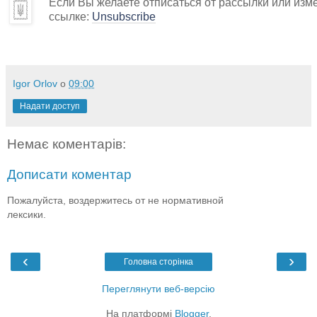
Если Вы желаете отписаться от рассылки или изм
ссылке:
Unsubscribe
Igor Orlov
о
09:00
Надати доступ
Немає коментарів:
Дописати коментар
Пожалуйста, воздержитесь от не нормативной
лексики.
‹
›
Головна сторінка
Переглянути веб-версію
На платформі
Blogger
.