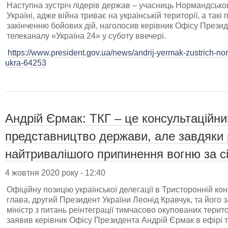
Наступна зустріч лідерів держав – учасниць Нормандсько
Україні, адже війна триває на українській території, а так
закінченню бойових дій, наголосив керівник Офісу Презид
телеканалу «Україна 24» у суботу ввечері.
https://www.president.gov.ua/news/andrij-yermak-zustrich-no
ukra-64253
Андрій Єрмак: ТКГ – це консультаційни
представництво держави, але завдяки 
найтривалішого припинення вогню за сі
4 жовтня 2020 року - 12:40
Офіційну позицію української делегації в Тристоронній конт
глава, другий Президент України Леонід Кравчук, та його з
міністр з питань реінтеграції тимчасово окупованих терит
заявив керівник Офісу Президента Андрій Єрмак в ефірі т