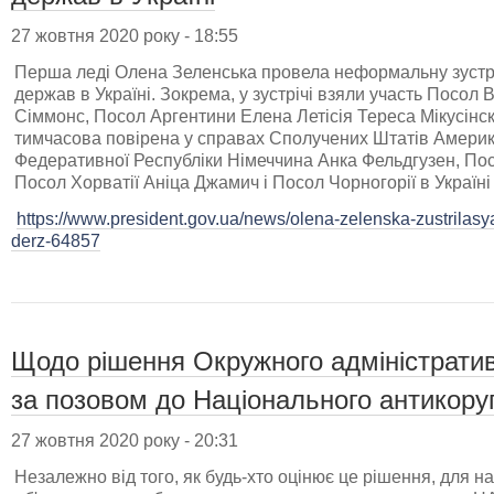
27 жовтня 2020 року - 18:55
Перша леді Олена Зеленська провела неформальну зустрі
держав в Україні. Зокрема, у зустрічі взяли участь Посол В
Сіммонс, Посол Аргентини Елена Летісія Тереса Мікусінск
тимчасова повірена у справах Сполучених Штатів Америки
Федеративної Республіки Німеччина Анка Фельдгузен, Пос
Посол Хорватії Аніца Джамич і Посол Чорногорії в Україні
https://www.president.gov.ua/news/olena-zelenska-zustrilas
derz-64857
Щодо рішення Окружного адміністратив
за позовом до Національного антикору
27 жовтня 2020 року - 20:31
Незалежно від того, як будь-хто оцінює це рішення, для н