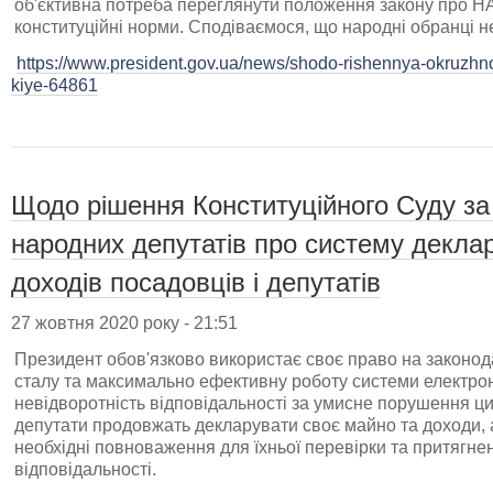
об'єктивна потреба переглянути положення закону про НА
конституційні норми. Сподіваємося, що народні обранці н
https://www.president.gov.ua/news/shodo-rishennya-okruzhn
kiye-64861
Щодо рішення Конституційного Суду за
народних депутатів про систему декла
доходів посадовців і депутатів
27 жовтня 2020 року - 21:51
Президент обов'язково використає своє право на законода
сталу та максимально ефективну роботу системи електро
невідворотність відповідальності за умисне порушення цих
депутати продовжать декларувати своє майно та доходи, 
необхідні повноваження для їхньої перевірки та притягне
відповідальності.