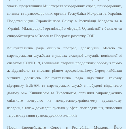
участь представники Міністерств закордонних справ, прикордонних,
митних та правоохоронних органів Республіки Молдова та України,
Представництва Європейського Союзу в Республіці Молдова та в
Україні, Міжнародної організації з міграції, Організації з безпеки та
співробітництва в Європі та Програми розвитку ООН.
Консультативна рада оцінила прогрес, досягнутий Місією та
партнерськими службами в умовах складної ситуації, пов'язаної зі
спалахом COVID-19, і закликала сторони продовжити роботу з такою
ж відданістю та високим рівнем професіоналізму. Серед найбільш
значних досягнень Консультативна рада відзначила тривалу
підтримку EUBAM та партнерських служб в побудові відкритого
діалогу між Кишиневом та Тирасполем, сприяння запровадженню
спільного контролю на молдовсько-українському державному
кордоні, а також докладені зусилля у сфері попередження, виявлення
та розслідування транскордонних злочинів.
Посол Європейського Союзу в Республіці Молдова, Його