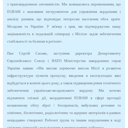
з транскордонною злочинністю. Ми залишаємось переконаними, що
EUBAM є важливим інструментом для управління кордонами і
аналізу ризиків, що відповідає інтересам населення обох країн:
Молдови та України. У зв'язку з цим, ми підтверджуємо нашу
зацікавленість в подальшій співпраці з Місією задля забезпечення
стабільності та безпеки в регіоні».
Пан Сергій Саєнко, заступник директора Департаменту
Європейського Союзу і НАТО Міністерства закордонних справ
України заявив: «Ми високо оцінюємо внесок Місії в розвиток
інфраструктури пунктів пропуску, введення в експлуатацію якої
відбудеться в жовтні цього року, а також підвищення рівня технічного
забезпечення українсько-молдовського кордону. Ми хочемо
відзначити спільні дії, координовані EUBAM в сфері протидії
незаконному обігу зброї / боєприпасів, вибухових речовин та
хімічних, біологічних, радіологічних та ядерних матеріалів в рамках
нещодавно створеної Робочої групи та іншим порушенням в ході
спільних операцій і розслідувань в прикордонних районах».