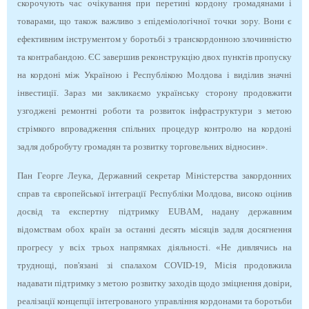
скорочують час очікування при перетині кордону громадянами і
товарами, що також важливо з епідеміологічної точки зору. Вони є
ефективним інструментом у боротьбі з транскордонною злочинністю
та контрабандою. ЄС завершив реконструкцію двох пунктів пропуску
на кордоні між Україною і Республікою Молдова і виділив значні
інвестиції. Зараз ми закликаємо українську сторону продовжити
узгоджені ремонтні роботи та розвиток інфраструктури з метою
стрімкого впровадження спільних процедур контролю на кордоні
задля добробуту громадян та розвитку торговельних відносин».
Пан Георге Леука, Державний секретар Міністерства закордонних
справ та європейської інтеграції Республіки Молдова, високо оцінив
досвід та експертну підтримку EUBAM, надану державним
відомствам обох країн за останні десять місяців задля досягнення
прогресу у всіх трьох напрямках діяльності. «Не дивлячись на
труднощі, пов'язані зі спалахом COVID-19, Місія продовжила
надавати підтримку з метою розвитку заходів щодо зміцнення довіри,
реалізації концепції інтегрованого управління кордонами та боротьби