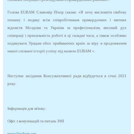
Голова EUBAM Славомір Піхор сказав: «Я хочу висловити глибоку
пошану і подяку всім співробітникам прикордонних і митних
відомств Молдови та України за професіоналізм, високий дух
співпраці і прихильність роботі в ці складні часи, а також особливо
подякувати Урядам обох приймаючих країн за віру в продовження
нашої спільної історії успіху під назвою EUBAM ».
Наступне засідання Консультативної ради відбудеться в січні 2021
року.
Інформація для зв'язку:
Офіс з комунікацій та питань ЗМІ
press@eubam.org