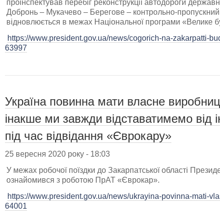
проінспектував перебіг реконструкції автодороги держав
Добронь – Мукачево – Берегове – контрольно-пропускний
відновлюється в межах Національної програми «Велике б
https://www.president.gov.ua/news/cogorich-na-zakarpatti-budu
63997
Україна повинна мати власне виробниц
інакше ми завжди відставатимемо від 
під час відвідання «Єврокару»
25 вересня 2020 року - 18:03
У межах робочої поїздки до Закарпатської області Прези
ознайомився з роботою ПрАТ «Єврокар».
https://www.president.gov.ua/news/ukrayina-povinna-mati-vlas
64001