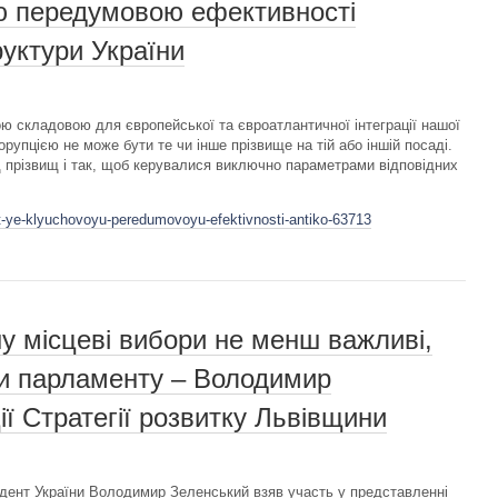
ю передумовою ефективності
руктури України
ою складовою для європейської та євроатлантичної інтеграції нашої
рупцією не може бути те чи інше прізвище на тій або іншій посаді.
д прізвищ і так, щоб керувалися виключно параметрами відповідних
t-ye-klyuchovoyu-peredumovoyu-efektivnosti-antiko-63713
ну місцеві вибори не менш важливі,
чи парламенту – Володимир
ї Стратегії розвитку Львівщини
дент України Володимир Зеленський взяв участь у представленні