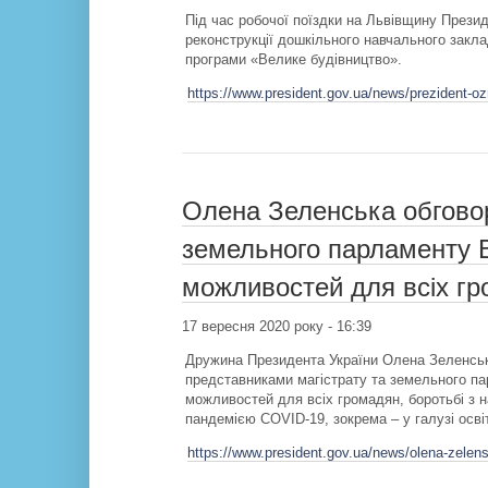
Під час робочої поїздки на Львівщину През
реконструкції дошкільного навчального закл
програми «Велике будівництво».
https://www.president.gov.ua/news/prezident-oz
Олена Зеленська обговор
земельного парламенту Ві
можливостей для всіх г
17 вересня 2020 року - 16:39
Дружина Президента України Олена Зеленська
представниками магістрату та земельного па
можливостей для всіх громадян, боротьбі з н
пандемією COVID-19, зокрема – у галузі осві
https://www.president.gov.ua/news/olena-zelen