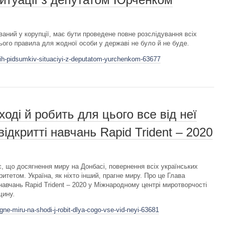
аний у корупції, має бути проведене повне розслідування всіх
ього правила для жодної особи у державі не було й не буде.
hih-pidsumkiv-situaciyi-z-deputatom-yurchenkom-63677
ході й робить для цього все від неї
ідкритті навчань Rapid Trident – 2020
 що досягнення миру на Донбасі, повернення всіх українських
ритетом. Україна, як ніхто інший, прагне миру. Про це Глава
 навчань Rapid Trident – 2020 у Міжнародному центрі миротворчості
щину.
ne-miru-na-shodi-j-robit-dlya-cogo-vse-vid-neyi-63681