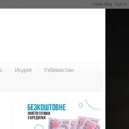
с
Индия
Узбекистан