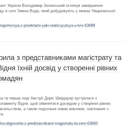
идент України Володимир Зеленський оглянув завершення
аду в селі Зимна Вода, який добудовують у межах Національної
najomivsya-z-proektami-yaki-realizuyutsya-u-lviv-63689
ила з представниками магістрату та
дня їхній досвід у створенні рівних
ромадян
 та перша леді Австрії Доріс Шмідауер зустрілися з
рламенту Відня, щоб обмінятися досвідом у створенні рівних
асильством, а також подоланні нових викликів, пов'язаних з
ти.
ska-obgovorila-z-predstavnikami-magistratu-ta-zem-63693