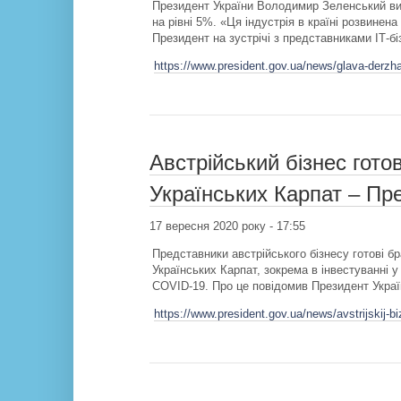
Президент України Володимир Зеленський вис
на рівні 5%. «Ця індустрія в країні розвинена
Президент на зустрічі з представниками ІТ-бі
https://www.president.gov.ua/news/glava-derzh
Австрійський бізнес гото
Українських Карпат – Пр
17 вересня 2020 року - 17:55
Представники австрійського бізнесу готові бр
Українських Карпат, зокрема в інвестуванні у
COVID-19. Про це повідомив Президент Укра
https://www.president.gov.ua/news/avstrijskij-bi