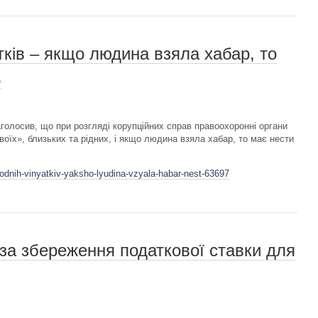
ків – якщо людина взяла хабар, то
ь
олосив, що при розгляді корупційних справ правоохоронні органи
воїх», близьких та рідних, і якщо людина взяла хабар, то має нести
odnih-vinyatkiv-yaksho-lyudina-vzyala-habar-nest-63697
за збереження податкової ставки для