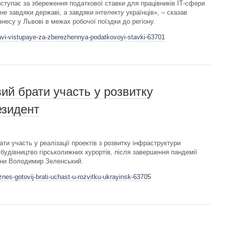
тупає за збереження податкової ставки для працівників ІТ-сфери
 не завдяки державі, а завдяки інтелекту українців», – сказав
знесу у Львові в межах робочої поїздки до регіону.
avi-vistupaye-za-zberezhennya-podatkovoyi-stavki-63701
вий брати участь у розвитку
езидент
ати участь у реалізації проектів з розвитку інфраструктури
 будівництво гірськолижних курортів, після завершення пандемії
їни Володимир Зеленський.
znes-gotovij-brati-uchast-u-rozvitku-ukrayinsk-63705