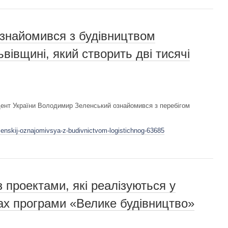
знайомився з будівництвом
ьвівщині, який створить дві тисячі
дент України Володимир Зеленський ознайомився з перебігом
lenskij-oznajomivsya-z-budivnictvom-logistichnog-63685
 проектами, які реалізуються у
жах програми «Велике будівництво»