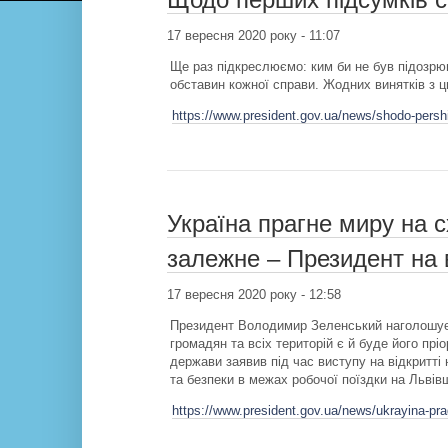
17 вересня 2020 року - 11:07
Ще раз підкреслюємо: ким би не був підозрюв
обставин кожної справи. Жодних винятків з ц
https://www.president.gov.ua/news/shodo-pers
Україна прагне миру на с
залежне – Президент на в
17 вересня 2020 року - 12:58
Президент Володимир Зеленський наголошує,
громадян та всіх територій є й буде його пріо
держави заявив під час виступу на відкритті
та безпеки в межах робочої поїздки на Львів
https://www.president.gov.ua/news/ukrayina-prag