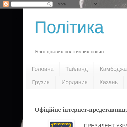
Політика
Блог цікавих політичних новин
Головна
Тайланд
Камбоджа
Грузия
Иордания
Казань
18.09.20
Офіційне інтернет-представниц
ПРЕЗИДЕНТ УКР