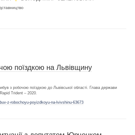
дставництво
чою поїздкою на Львівщину
був з робочою поїздкою до Львівської області. Глава держави
Rapid Trident – 2020.
ribuv-z-robochoyu-poyizdkoyu-na-lvivshinu-63673
итуації з депутатом Юрченком