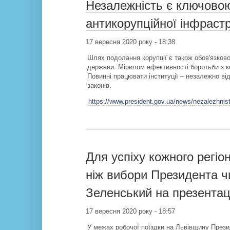
Незалежність є ключово
антикорупційної інфраст
17 вересня 2020 року - 18:38
Шлях подолання корупції є також обов'язков
держави. Мірилом ефективності боротьби з ко
Повинні працювати інституції – незалежно ві
законів.
https://www.president.gov.ua/news/nezalezhnis
Для успіху кожного регіо
ніж вибори Президента 
Зеленський на презентаці
17 вересня 2020 року - 18:57
У межах робочої поїздки на Львівщину Прези