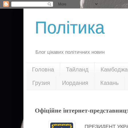
Політика
Блог цікавих політичних новин
Головна
Тайланд
Камбоджа
Грузия
Иордания
Казань
07.09.20
Офіційне інтернет-представниц
ПРЕЗИДЕНТ УКР