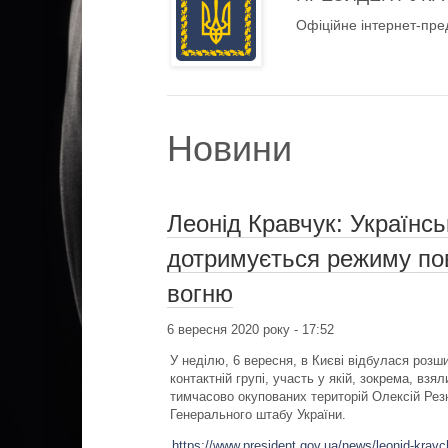
Офіційне інтернет-пре
Новини
Леонід Кравчук: Українсь
дотримується режиму по
вогню
6 вересня 2020 року - 17:52
У неділю, 6 вересня, в Києві відбулася розши
контактній групі, участь у якій, зокрема, взял
тимчасово окупованих територій Олексій Резн
Генерального штабу України.
https://www.president.gov.ua/news/leonid-kravc