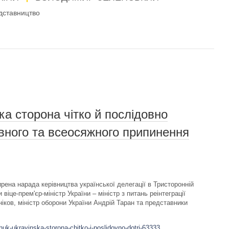
дставництво
ка сторона чітко й послідовно
вного та всеосяжного припинення
рена нарада керівництва української делегації в Тристоронній
и віце-прем'єр-міністр України – міністр з питань реінтеграції
іков, міністр оборони України Андрій Таран та представники
huk-ukrayinska-storona-chitko-j-poslidovno-dotri-63333