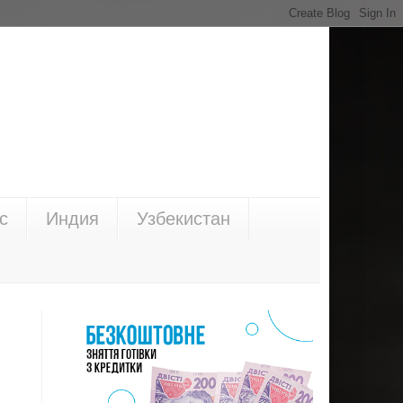
с
Индия
Узбекистан