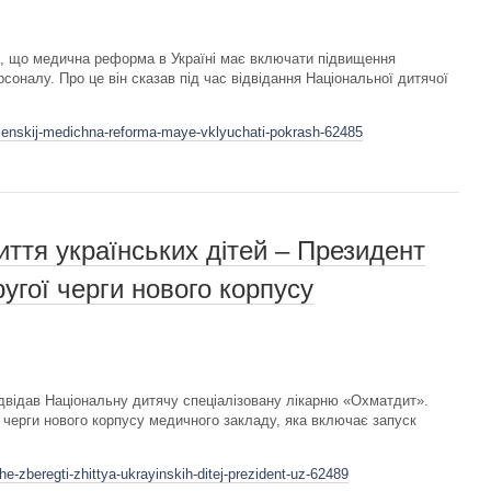
, що медична реформа в Україні має включати підвищення
рсоналу. Про це він сказав під час відвідання Національної дитячої
elenskij-medichna-reforma-maye-vklyuchati-pokrash-62485
ття українських дітей – Президент
ругої черги нового корпусу
двідав Національну дитячу спеціалізовану лікарню «Охматдит».
ї черги нового корпусу медичного закладу, яка включає запуск
-zberegti-zhittya-ukrayinskih-ditej-prezident-uz-62489