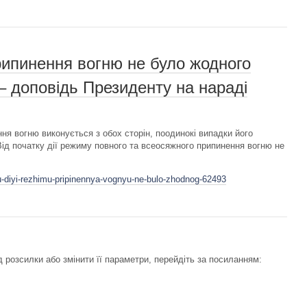
припинення вогню не було жодного
– доповідь Президенту на нараді
я вогню виконується з обох сторін, поодинокі випадки його
ід початку дії режиму повного та всеосяжного припинення вогню не
u-diyi-rezhimu-pripinennya-vognyu-ne-bulo-zhodnog-62493
 розсилки або змінити її параметри, перейдіть за посиланням: