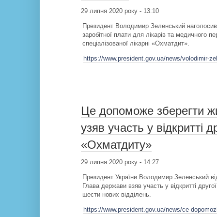
29 липня 2020 року - 13:10
Президент Володимир Зеленський наголосив
заробітної плати для лікарів та медичного пе
спеціалізованої лікарні «Охматдит».
https://www.president.gov.ua/news/volodimir-z
Це допоможе зберегти жи
узяв участь у відкритті д
«Охматдиту»
29 липня 2020 року - 14:27
Президент України Володимир Зеленський ві
Глава держави взяв участь у відкритті друго
шести нових відділень.
https://www.president.gov.ua/news/ce-dopomozhe