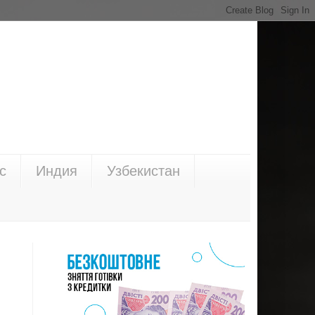
с
Индия
Узбекистан