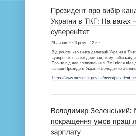
Президент про вибір канд
України в ТКГ: На вагах 
суверенітет
29 липня 2020 року - 12:59
Від роботи керівника делегації України в Трис
суверенітет нашої держави, тому вибір канд
Про це під час спілкування зі ЗМІ після відв
заявив Президент України Володимир Зеленс
https://www.president.gov.ua/news/prezident-pr
Володимир Зеленський:
покращення умов праці лі
зарплату