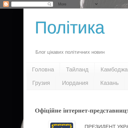
Політика
Блог цікавих політичних новин
Головна
Тайланд
Камбоджа
Грузия
Иордания
Казань
30.07.20
Офіційне інтернет-представниц
ПРЕЗИДЕНТ УКР