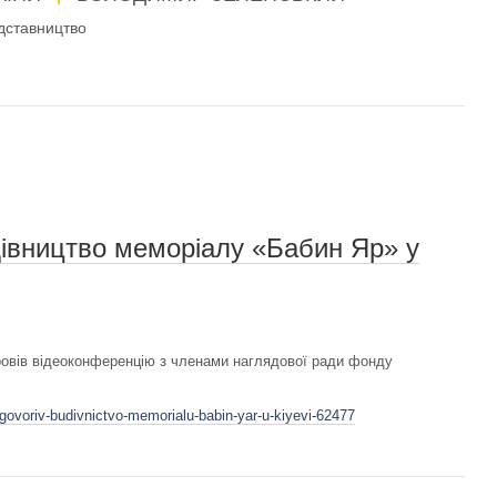
дставництво
івництво меморіалу «Бабин Яр» у
овів відеоконференцію з членами наглядової ради фонду
govoriv-budivnictvo-memorialu-babin-yar-u-kiyevi-62477