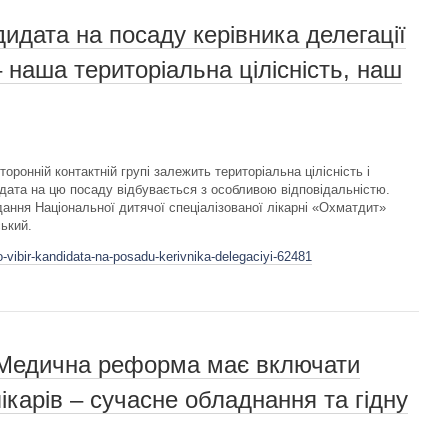
идата на посаду керівника делегації
– наша територіальна цілісність, наш
торонній контактній групі залежить територіальна цілісність і
идата на цю посаду відбувається з особливою відповідальністю.
ідання Національної дитячої спеціалізованої лікарні «Охматдит»
ький.
o-vibir-kandidata-na-posadu-kerivnika-delegaciyi-62481
 Медична реформа має включати
карів – сучасне обладнання та гідну